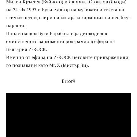
Милен Кръстев (Вуйчото) и Людмил Стоилов (Льоди)
на 24 ;dx 1993 г. Буги е автор на музиката и текста на
всички песни, свири на китара и хармоника и пее блус
парчета.
Понастоящем Буги Барабата е радиоводещ в
единственото за момента рок-радио в ефира на
България Z-ROCK.
Именно от ефира на Z-ROCK неговите привърженици
го познават и като Mr. Z (Мистър Зи).
Error9