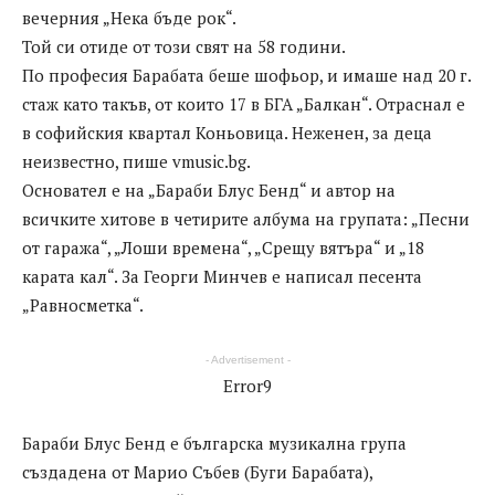
вечерния „Нека бъде рок“.
Той си отиде от този свят на 58 години.
По професия Барабата беше шофьор, и имаше над 20 г.
стаж като такъв, от които 17 в БГА „Балкан“. Отраснал е
в софийския квартал Коньовица. Неженен, за деца
неизвестно, пише vmusic.bg.
Основател е на „Бараби Блус Бенд“ и автор на
всичките хитове в четирите албума на групата: „Песни
от гаража“, „Лоши времена“, „Срещу вятъра“ и „18
карата кал“. За Георги Минчев е написал песента
„Равносметка“.
- Advertisement -
Error9
Бараби Блус Бенд е българска музикална група
създадена от Марио Събев (Буги Барабата),