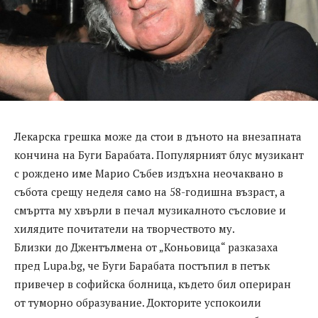
Лекарска грешка може да стои в дъното на внезапната
кончина на Буги Барабата. Популярният блус музикант
с рождено име Марио Събев издъхна неочаквано в
събота срещу неделя само на 58-годишна възраст, а
смъртта му хвърли в печал музикалното съсловие и
хилядите почитатели на творчеството му.
Близки до Джентълмена от „Коньовица“ разказаха
пред Lupa.bg, че Буги Барабата постъпил в петък
привечер в софийска болница, където бил опериран
от туморно образувание. Докторите успокоили