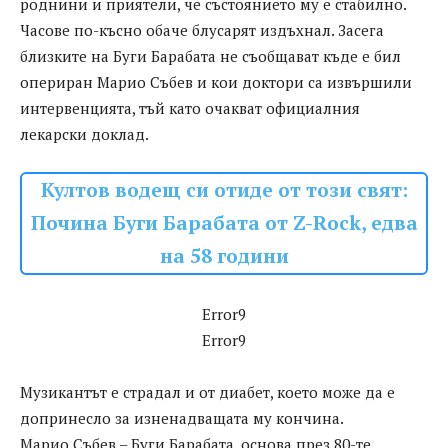
роднини и приятели, че състоянието му е стабилно.
Часове по-късно обаче блусарят издъхнал. Засега
близките на Буги Барабата не съобщават къде е бил
опериран Марио Събев и кои доктори са извършили
интервенцията, тъй като очакват официалния
лекарски доклад.
Култов водещ си отиде от този свят:
Почина Буги Барабата от Z-Rock, едва
на 58 години
Error9
Error9
Музикантът е страдал и от диабет, което може да е
допринесло за изненадващата му кончина.
Марио Събев – Буги Барабата, основа през 80-те