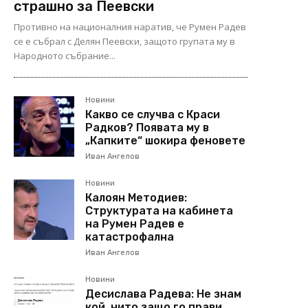
страшно за Пеевски
Противно на националния наратив, че Румен Радев
се е събрал с Делян Пеевски, защото групата му в
Народното събрание...
Новини
Какво се случва с Краси
Радков? Появата му в
„Капките“ шокира феновете
Иван Ангелов
Новини
Калоян Методиев:
Структурата на кабинета
на Румен Радев е
катастрофална
Иван Ангелов
Новини
Десислава Радева: Не знам
кой, нито защо го прави.