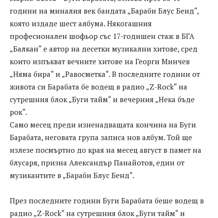
години на миналия век бандата „Бараби Блус Бенд“,
която издаде шест албума. Някогашния
професионален шофьор със 17-годишен стаж в БГА
„Балкан“ е автор на десетки музикални хитове, сред
които изпъкват вечните хитове на Георги Минчев
„Няма бира“ и „Равосметка“. В последните години от
живота си Барабата бе водещ в радио „Z-Rock“ на
сутрешния блок „Буги тайм“ и вечерния „Нека бъде
рок“.
Само месец преди изненадващата кончина на Буги
Барабата, неговата група записа нов албум. Той ще
излезе посмъртно до края на месец август в памет на
блусаря, призна Александър Панайотов, един от
музикантите в „Бараби Блус Бенд“.
През последните години Буги Барабата беше водещ в
радио „Z-Rock“ на сутрешния блок „Буги тайм“ и