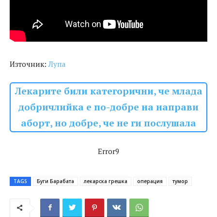
Източник:
Лупа
Лекарите били категорични, че млада
добричлийка е по-добре на направи
аборт, но добре, че не ги послушала
Error9
TAGS
Буги Барабата
лекарска грешка
операция
тумор