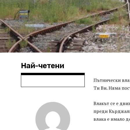
Най-четени
Пътнически вла
Ти Ви. Няма по
Влакът се е дв
преди Кърджали 
влака е имало д