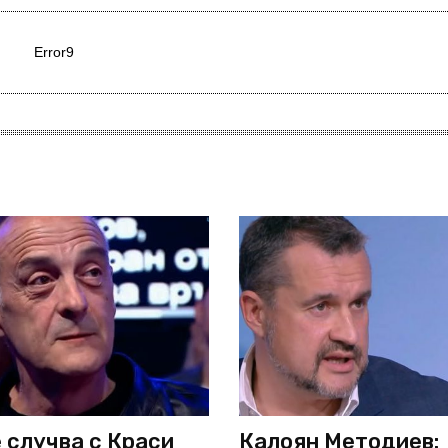
Error9
 случва с Краси
Калоян Методиев: