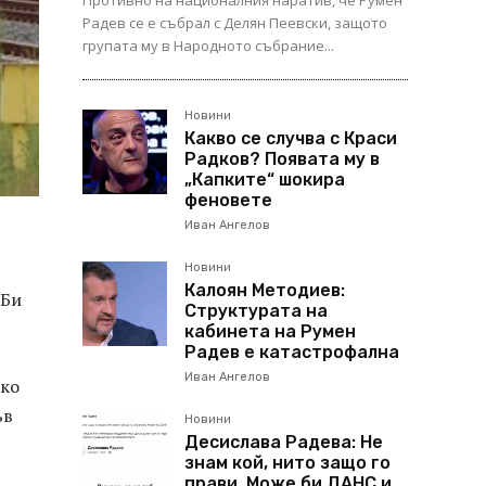
Противно на националния наратив, че Румен
Радев се е събрал с Делян Пеевски, защото
групата му в Народното събрание...
Новини
Какво се случва с Краси
Радков? Появата му в
„Капките“ шокира
феновете
Иван Ангелов
Новини
Калоян Методиев:
 Би
Структурата на
кабинета на Румен
Радев е катастрофална
Иван Ангелов
лко
ъв
Новини
Десислава Радева: Не
знам кой, нито защо го
прави. Може би ДАНС и