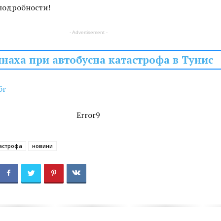
подробности!
- Advertisement -
инаха при автобусна катастрофа в Тунис
бг
Error9
астрофа
новини