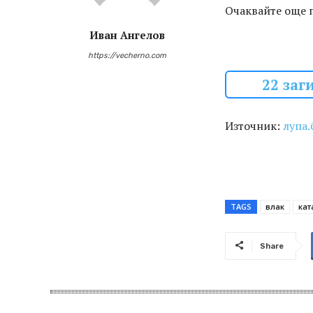
Очаквайте още 
Иван Ангелов
https://vecherno.com
22 заг
Източник:
лупа.
TAGS
влак
кат
Share