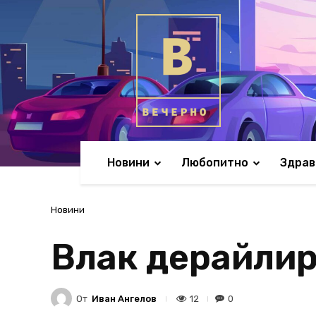
Новини
Любопитно
Здрав
Новини
Влак дерайли
От
Иван Ангелов
12
0