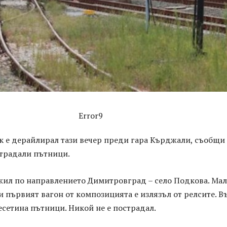
Error9
к е дерайлирал тази вечер преди гара Кърджали, съобщи
страдали пътници.
ижил по направлението Димитровград – село Подкова. Ма
първият вагон от композицията е излязъл от релсите. В
есетина пътници. Никой не е пострадал.