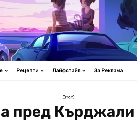
е
Рецепти
Лайфстайл
За Реклама
Error9
ра пред Кърджали