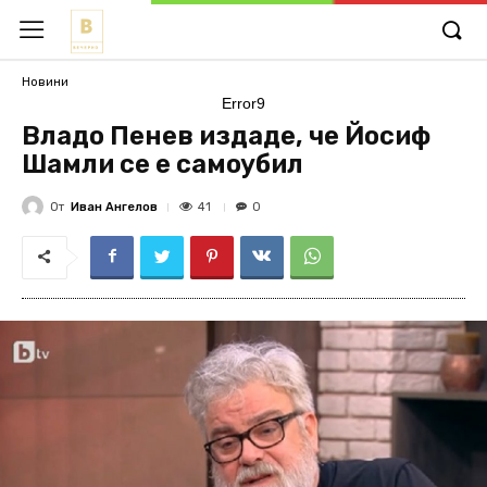
Новини
Error9
Владо Пенев издаде, че Йосиф
Шамли се е самоубил
От
Иван Ангелов
41
0