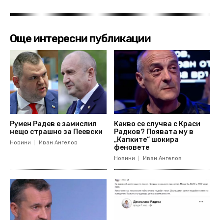
Още интересни публикации
Румен Радев е замислил
Какво се случва с Краси
нещо страшно за Пеевски
Радков? Появата му в
„Капките“ шокира
Новини
Иван Ангелов
феновете
Новини
Иван Ангелов