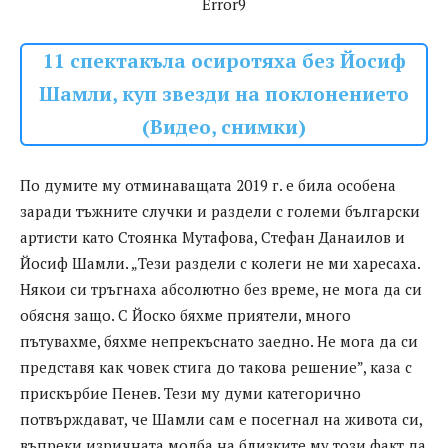
Error9
11 спектакъла осиротяха без Йосиф
Шамли, куп звезди на поклонението
(Видео, снимки)
По думите му отминаващата 2019 г. е била особена
заради тъжните случки и раздели с големи български
артисти като Стоянка Мутафова, Стефан Данаилов и
Йосиф Шамли. „Тези раздели с колеги не ми харесаха.
Някои си тръгнаха абсолютно без време, не мога да си
обясня защо. С Йоско бяхме приятели, много
пътувахме, бяхме непрекъснато заедно. Не мога да си
представя как човек стига до такова решение”, каза с
прискърбие Пенев. Тези му думи категорично
потвърждават, че Шамли сам е посегнал на живота си,
въпреки изричната молба на близките му този факт да