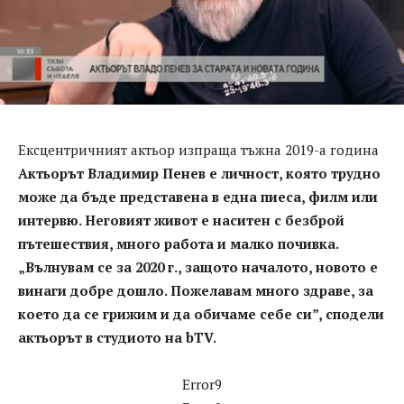
Ексцентричният актьор изпраща тъжна 2019-а година
Актьорът Владимир Пенев е личност, която трудно
може да бъде представена в една пиеса, филм или
интервю. Неговият живот е наситен с безброй
пътешествия, много работа и малко почивка.
„Вълнувам се за 2020 г., защото началото, новото е
винаги добре дошло. Пожелавам много здраве, за
което да се грижим и да обичаме себе си”, сподели
актьорът в студиото на bTV.
Error9