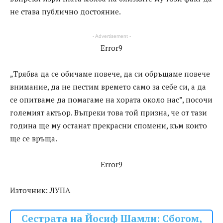
не става публично достояние.
- Advertisement -
Error9
„Трябва да се обичаме повече, да си обръщаме повече
внимание, да не пестим времето само за себе си, а да
се опитваме да помагаме на хората около нас”, посочи
големият актьор. Въпреки това той призна, че от тази
година ще му останат прекрасни спомени, към които
ще се връща.
Error9
Източник: ЛУПА
Сестрата на Йосиф Шамли: Сбогом,