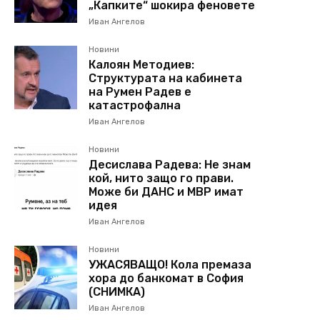
„Капките“ шокира феновете
Иван Ангелов
Новини
Калоян Методиев:
Структурата на кабинета
на Румен Радев е
катастрофална
Иван Ангелов
Новини
Десислава Радева: Не знам
кой, нито защо го прави.
Може би ДАНС и МВР имат
идея
Иван Ангелов
Новини
УЖАСЯВАЩО! Кола премаза
хора до банкомат в София
(СНИМКА)
Иван Ангелов