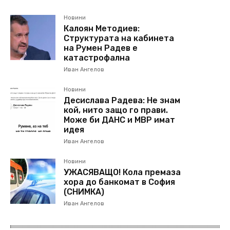
Новини
Калоян Методиев:
Структурата на кабинета
на Румен Радев е
катастрофална
Иван Ангелов
Новини
Десислава Радева: Не знам
кой, нито защо го прави.
Може би ДАНС и МВР имат
идея
Иван Ангелов
Новини
УЖАСЯВАЩО! Кола премаза
хора до банкомат в София
(СНИМКА)
Иван Ангелов