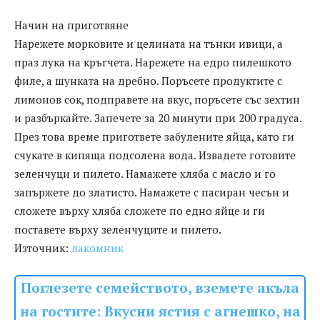
Начин на приготвянe
Нарежете морковите и целината на тънки ивици, а
праз лука на кръгчета. Нарежете на едро пилешкото
филе, а шунката на дребно. Поръсете продуктите с
лимонов сок, подправете на вкус, поръсете със зехтин
и разбъркайте. Запечете за 20 минути при 200 градуса.
През това време пригответе забулените яйца, като ги
счукате в кипяща подсолена вода. Извадете готовите
зеленчуци и пилето. Намажете хляба с масло и го
запържете до златисто. Намажете с пасиран чесън и
сложете върху хляба сложете по едно яйце и ги
поставете върху зеленчуците и пилето.
Източник:
лакомник
Поглезете семейството, вземете акъла
на гостите: Вкусни ястия с агнешко, на