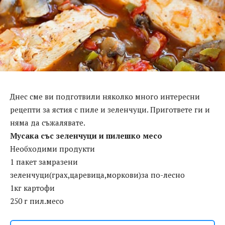
Днес сме ви подготвили няколко много интересни
рецепти за ястия с пиле и зеленчуци. Пригответе ги и
няма да съжалявате.
Мусака със зеленчуци и пилешко месо
Необходими продукти
1 пакет замразени
зеленчуци(грах,царевица,моркови)за по-лесно
1кг картофи
250 г пил.месо