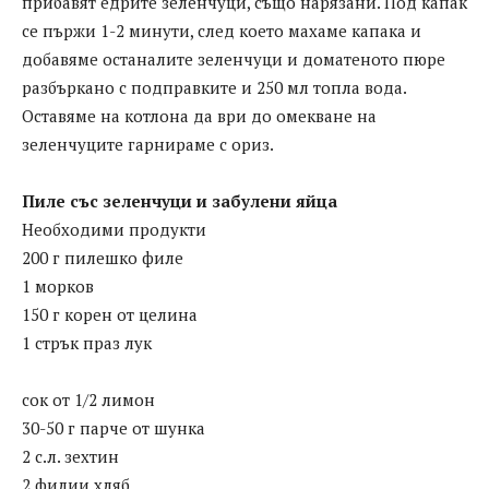
прибавят едрите зеленчуци, също нарязани. Под капак
се пържи 1-2 минути, след което махаме капака и
добавяме останалите зеленчуци и доматеното пюре
разбъркано с подправките и 250 мл топла вода.
Оставяме на котлона да ври до омекване на
зеленчуците гарнираме с ориз.
Пиле със зеленчуци и забулени яйца
Необходими продукти
200 г пилешко филе
1 морков
150 г корен от целина
1 стрък праз лук
сок от 1/2 лимон
30-50 г парче от шунка
2 с.л. зехтин
2 филии хляб