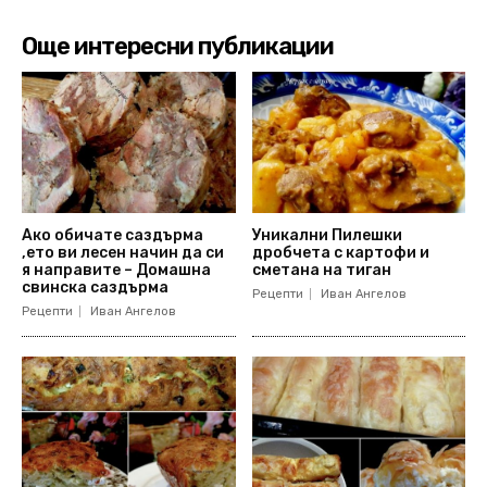
Още интересни публикации
Ако обичате саздърма
Уникални Пилешки
,ето ви лесен начин да си
дробчета с картофи и
я направите – Домашна
сметана на тиган
свинска саздърма
Рецепти
Иван Ангелов
Рецепти
Иван Ангелов