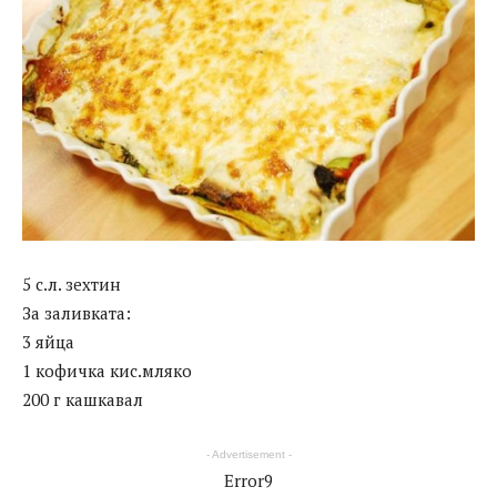
5 с.л. зехтин
За заливката:
3 яйца
1 кофичка кис.мляко
200 г кашкавал
- Advertisement -
Error9