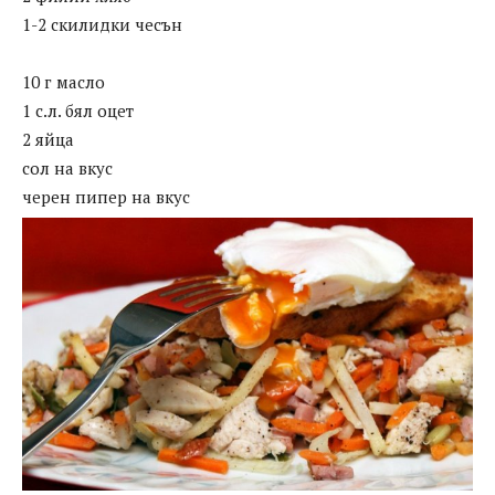
1-2 скилидки чесън
10 г масло
1 с.л. бял оцет
2 яйца
сол на вкус
черен пипер на вкус