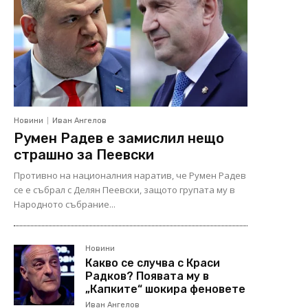
Новини
Иван Ангелов
Румен Радев е замислил нещо
страшно за Пеевски
Противно на националния наратив, че Румен Радев
се е събрал с Делян Пеевски, защото групата му в
Народното събрание...
Новини
Какво се случва с Краси
Радков? Появата му в
„Капките“ шокира феновете
Иван Ангелов