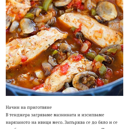
Начин на приготвянe
В тенджера загряваме мазнината и изсипваме
нарязаното на ивици месо. Запържва се до бяло и се