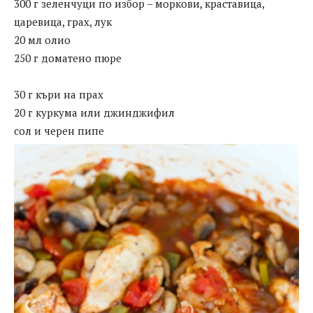
300 г зеленчуци по избор – моркови, краставица,
царевица, грах, лук
20 мл олио
250 г доматено пюре
30 г къри на прах
20 г куркума или джинджифил
сол и черен пипе