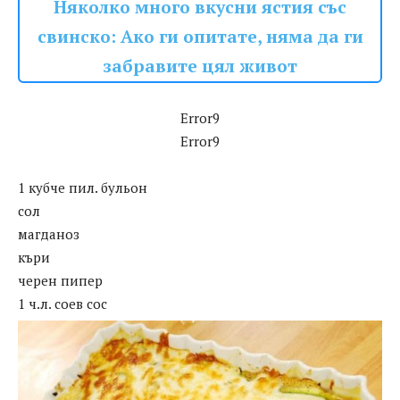
Няколко много вкусни ястия със
свинско: Ако ги опитате, няма да ги
забравите цял живот
Error9
Error9
1 кубче пил. бульон
сол
магданоз
къри
черен пипер
1 ч.л. соев сос