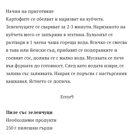
Начин на приготвянe
Картофите се обелват и нарязват на кубчета.
Зеленчуците се сваряват за 2-3 минути. Нарязаното на
кубчета месо се запържва в зехтина. Бульонът се
разтваря в 1 чаена чаша гореща вода. Всичко се смесва
в тава или йенски съд, прибавят се подправките и
соевият сос, долива се с малко вода. Мусаката се пече
във фурната до готовност. След като водата изври, се
залива със заливката. Накрая се поръсва с настъргания
кашкавал. Ястието се допича.
Error9
Пиле със зеленчуци
Необходими продукти
250 г пилешки гърди