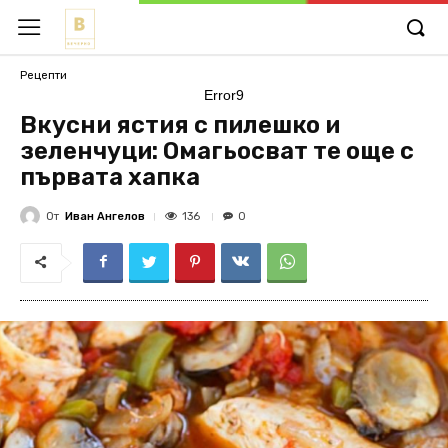
Рецепти
Error9
Вкусни ястия с пилешко и
зеленчуци: Омагьосват те още с
първата хапка
От
Иван Ангелов
136
0