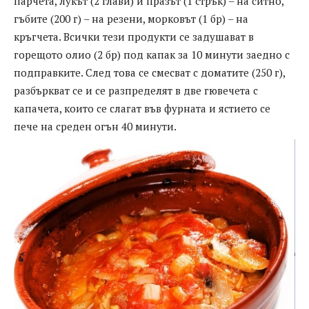
парчета, лукът (2 глави) и празът (1 стрък) – на ситно,
гъбите (200 г) – на резени, морковът (1 бр) – на
кръгчета. Всички тези продукти се задушават в
горещото олио (2 бр) под капак за 10 минути заедно с
подправките. След това се смесват с доматите (250 г),
разбъркват се и се разпределят в две гювечета с
капачета, които се слагат във фурната и ястието се
пече на среден огън 40 минути.