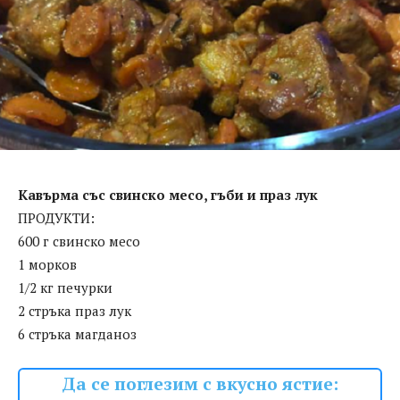
Кавърма със свинско месо, гъби и праз лук
ПРОДУКТИ:
600 г свинско месо
1 морков
1/2 кг печурки
2 стръка праз лук
6 стръка магданоз
Да се поглезим с вкусно ястие: