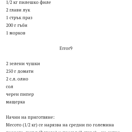
1/2 кг пилешко филе
2 глави лук
1 стрък праз
200 г гъби
1 морков
Error9
2 зелени чушки
250 г домати
2 с.л. олио
сол
черен пипер
мащерка
Начин на приготвяне:
Месото (1/2 кг) се нарязва на средни по големина