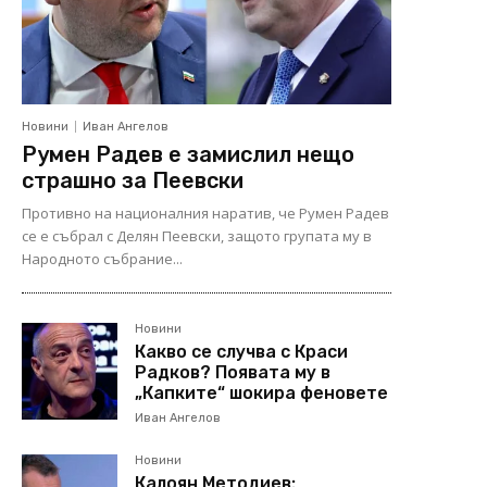
Новини
Иван Ангелов
Румен Радев е замислил нещо
страшно за Пеевски
Противно на националния наратив, че Румен Радев
се е събрал с Делян Пеевски, защото групата му в
Народното събрание...
Новини
Какво се случва с Краси
Радков? Появата му в
„Капките“ шокира феновете
Иван Ангелов
Новини
Калоян Методиев: