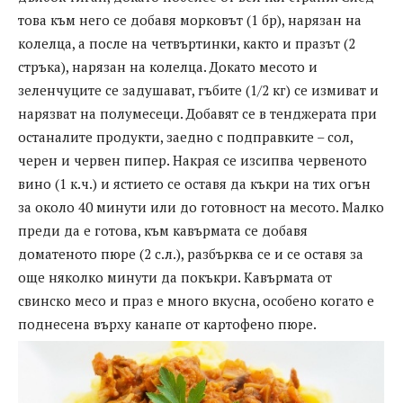
това към него се добавя морковът (1 бр), нарязан на
колелца, а после на четвъртинки, както и празът (2
стръка), нарязан на колелца. Докато месото и
зеленчуците се задушават, гъбите (1/2 кг) се измиват и
нарязват на полумесеци. Добавят се в тенджерата при
останалите продукти, заедно с подправките – сол,
черен и червен пипер. Накрая се изсипва червеното
вино (1 к.ч.) и ястието се оставя да къкри на тих огън
за около 40 минути или до готовност на месото. Малко
преди да е готова, към кавърмата се добавя
доматеното пюре (2 с.л.), разбърква се и се оставя за
още няколко минути да покъкри. Кавърмата от
свинско месо и праз е много вкусна, особено когато е
поднесена върху канапе от картофено пюре.