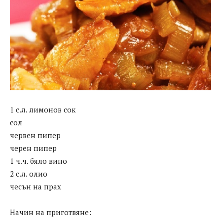
1 с.л. лимонов сок
сол
червен пипер
черен пипер
1 ч.ч. бяло вино
2 с.л. олио
чесън на прах
Начин на приготвяне: