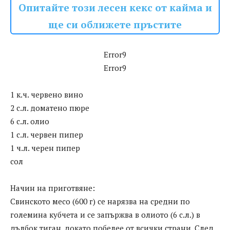
Опитайте този лесен кекс от кайма и
ще си оближете пръстите
Error9
Error9
1 к.ч. червено вино
2 с.л. доматено пюре
6 с.л. олио
1 с.л. червен пипер
1 ч.л. черен пипер
сол
Начин на приготвяне:
Свинското месо (600 г) се нарязва на средни по
големина кубчета и се запържва в олиото (6 с.л.) в
дълбок тиган, докато побелее от всички страни. След