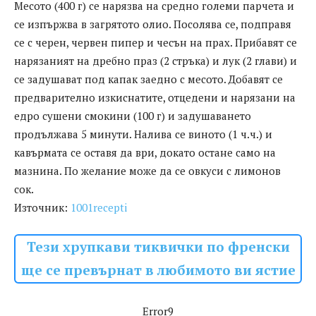
Месото (400 г) се нарязва на средно големи парчета и
се изпържва в загрятото олио. Посолява се, подправя
се с черен, червен пипер и чесън на прах. Прибавят се
нарязаният на дребно праз (2 стръка) и лук (2 глави) и
се задушават под капак заедно с месото. Добавят се
предварително изкиснатите, отцедени и нарязани на
едро сушени смокини (100 г) и задушаването
продължава 5 минути. Налива се виното (1 ч.ч.) и
кавърмата се оставя да ври, докато остане само на
мазнина. По желание може да се овкуси с лимонов
сок.
Източник:
1001recepti
Тези хрупкави тиквички по френски
ще се превърнат в любимото ви ястие
Error9