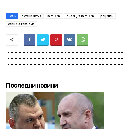
TAGS
вкусни ястия
кавърма
пилещка кавърма
рецепти
свинска кавърма
Последни новини