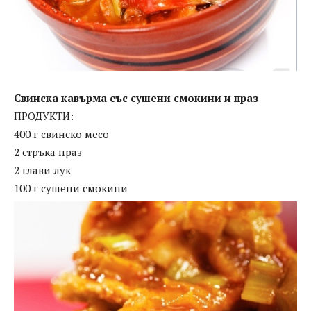
Свинска кавърма със сушени смокини и праз
ПРОДУКТИ:
400 г свинско месо
2 стръка праз
2 глави лук
100 г сушени смокини