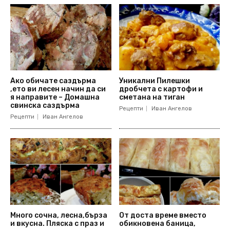
Ако обичате саздърма
Уникални Пилешки
,ето ви лесен начин да си
дробчета с картофи и
я направите – Домашна
сметана на тиган
свинска саздърма
Рецепти
Иван Ангелов
Рецепти
Иван Ангелов
Много сочна, лесна,бърза
От доста време вместо
и вкусна. Пляска с праз и
обикновена баница,