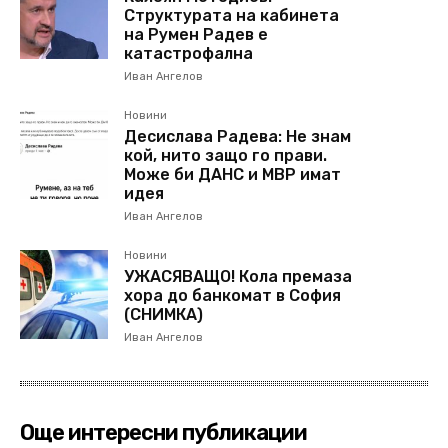
Структурата на кабинета
на Румен Радев е
катастрофална
Иван Ангелов
Новини
Десислава Радева: Не знам
кой, нито защо го прави.
Може би ДАНС и МВР имат
идея
Иван Ангелов
Новини
УЖАСЯВАЩО! Кола премаза
хора до банкомат в София
(СНИМКА)
Иван Ангелов
Още интересни публикации