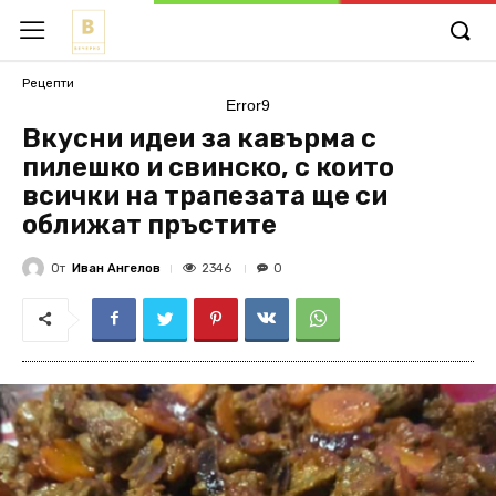
Рецепти
Error9
Вкусни идеи за кавърма с
пилешко и свинско, с които
всички на трапезата ще си
оближат пръстите
От
Иван Ангелов
2346
0