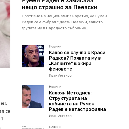
Румен Радев е замислил
нещо страшно за Пеевски
Противно на националния наратив, че Румен
Радев се е събрал с Делян Пеевски, защото
групата му в Народното събрание...
Новини
Какво се случва с Краси
Радков? Появата му в
„Капките“ шокира
феновете
Иван Ангелов
Новини
Калоян Методиев:
Структурата на
сен,
кабинета на Румен
Радев е катастрофална
ви са
Иван Ангелов
 1
,
Новини