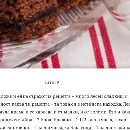
Error9
дложим една страхотна рецепта – много лесен сладкиш с
ост каква ти рецепта – та това си е истинска находка. Ле
 нула време и се харесва и от малки, и от големи. Ето и как
одукти: яйца – 2 броя, брашно – 1 1/2 чаена чаша, захар –
кисело мляко – 1 чаена чаша, хлебна сода – 1 чаена лъжица