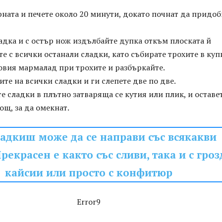
ната и печете около 20 минути, докато почнат да придоб
адка и с остър нож издълбайте дупка откъм плоската й
те с всички останали сладки, като събирате трохите в куп
овия мармалад при трохите и разбъркайте.
те на всички сладки и ги слепете две по две.
е сладки в плътно затваряща се кутия или плик, и оставе
ощ, за да омекнат.
ладкиш може да се направи със всякакви
рекрасен е както със сливи, така и с гроз
кайсии или просто с конфитюр
Error9