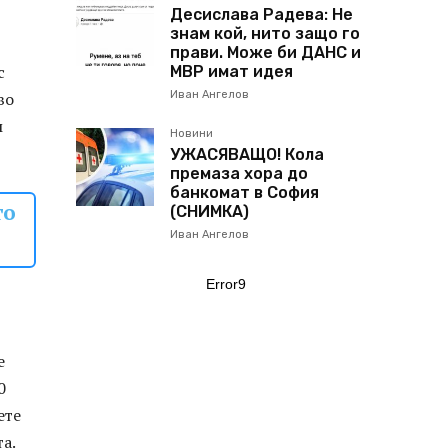
Десислава Радева: Не
знам кой, нито защо го
прави. Може би ДАНС и
с
МВР имат идея
во
Иван Ангелов
м
Новини
УЖАСЯВАЩО! Кола
премаза хора до
банкомат в София
то
(СНИМКА)
Иван Ангелов
Error9
е
0
ете
а.