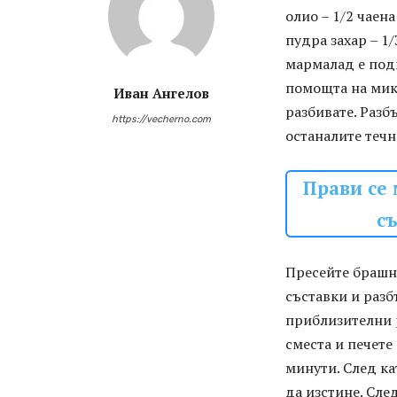
олио – 1/2 чаена
пудра захар – 1
мармалад е подг
помощта на микс
Иван Ангелов
разбивате. Разб
https://vecherno.com
останалите течн
Прави се 
съ
Пресейте брашно
съставки и разб
приблизителни р
сместа и печете
минути. След ка
да изстине. Сле