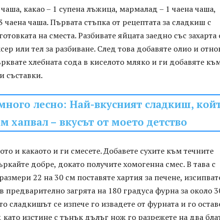
 чаша, какао – 1 супена лъжица, мармалад – 1 чаена чаша,
/3 чаена чаша. Първата стъпка от рецептата за сладкиш с
отовката на сместа. Разбивате яйцата заедно със захарта 
ер или тел за разбиване. След това добавяте олио и отно
ърквате хлебната сода в киселото мляко и ги добавяте къ
и съставки.
много лесно: Най-вкусният сладкиш, кой
м хапвал – вкусът от моето детство
то и какаото и ги смесете. Добавете сухите към течните
ъркайте добре, докато получите хомогенна смес. В тава с
азмери 22 на 30 см поставяте хартия за печене, изсипват
 в предварително загрята на 180 градуса фурна за около 3
то сладкишът се изпече го извадете от фурната и го остав
д като изстине с тънък дълъг нож го разрежете на два блат