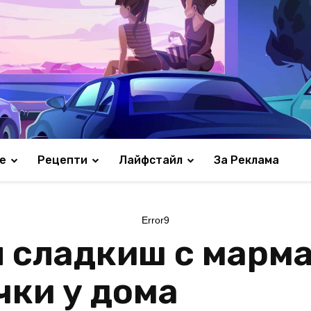
е
Рецепти
Лайфстайл
За Реклама
Error9
н сладкиш с марма
чки у дома