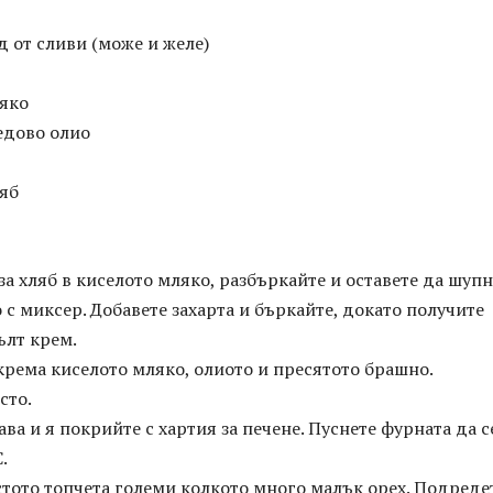
д от сливи (може и желе)
ляко
едово олио
ляб
за хляб в киселото мляко, разбъркайте и оставете да шупн
 с миксер. Добавете захарта и бъркайте, докато получите
ълт крем.
рема киселото мляко, олиото и пресятото брашно.
сто.
ава и я покрийте с хартия за печене. Пуснете фурната да с
.
тото топчета големи колкото много малък орех. Подреде