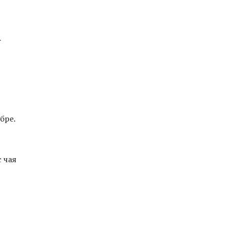
А
бре.
с чая