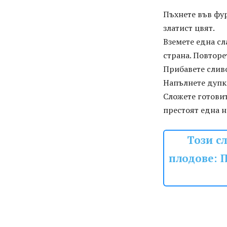
Пъхнете във фур
златист цвят.
Вземете една сл
страна. Повторе
Прибавете слив
Напълнете дупки
Сложете готовит
престоят една н
Този с
плодове: П