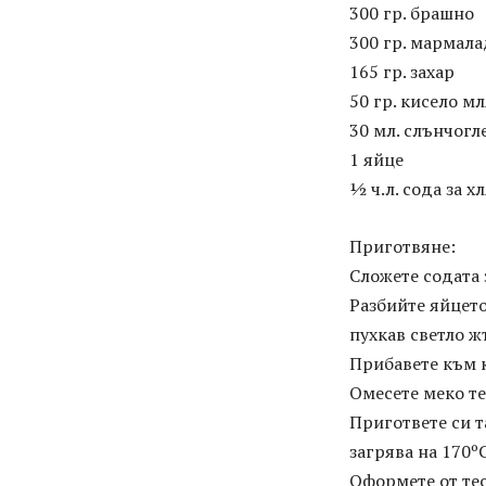
300 гр. брашно
300 гр. мармала
165 гр. захар
50 гр. кисело м
30 мл. слънчогл
1 яйце
½ ч.л. сода за х
Приготвяне:
Сложете содата 
Разбийте яйцето
пухкав светло ж
Прибавете към к
Омесете меко те
Пригответе си т
загрява на 170ºС
Оформете от тес