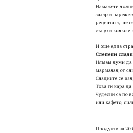
Намажете долния
захар и нарежет
рецептата, ще с
също и колко е 
И още една стра
Слепени сладк
Нямам думи да в
мармалад от сли
Сладките се изд
Това ги кара да
Чудесни са по в
или кафето, сил
Продукти за 20 