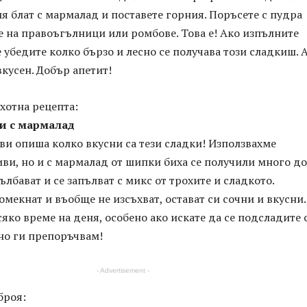
 блат с мармалад и поставете горния. Поръсете с пудра
е на правоъгълници или ромбове. Това е! Ако изпълните
е убедите колко бързо и лесно се получава този сладкиш. 
вкусен. Добър апетит!
хотна рецепта:
и с мармалад
и опиша колко вкусни са тези сладки! Използвахме
ви, но и с мармалад от шипки биха се получили много до
ълбават и се запълват с микс от трохите и сладкото.
 омекнат и въобще не изсъхват, остават си сочни и вкусни.
сяко време на деня, особено ако искате да се подсладите 
но ги препоръчвам!
- Advertisement -
броя: