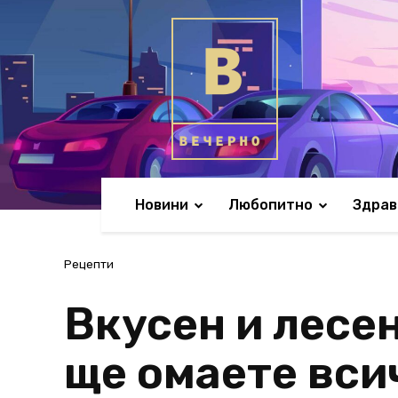
Новини
Любопитно
Здрав
Рецепти
Вкусен и лесе
ще омаете вси