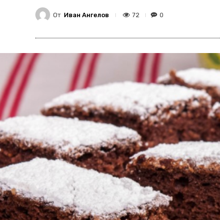
От
Иван Ангелов
72
0