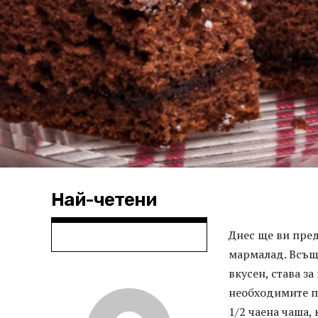
Най-четени
Днес ще ви пре
мармалад. Всъщн
вкусен, става за
необходимите пр
1/2 чаена чаша, 