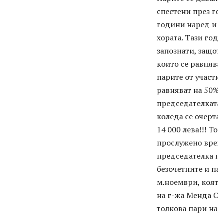
спестени през г
години наред и 
хората. Тази го
запознати, защо
които се равняв
парите от участ
равняват на 50%
председателкат
коледа се очерт
14 000 лева!!! Т
прослужено врем
председателка н
безочетните и п
м.ноември, коят
на г-жа Менда С
толкова пари на