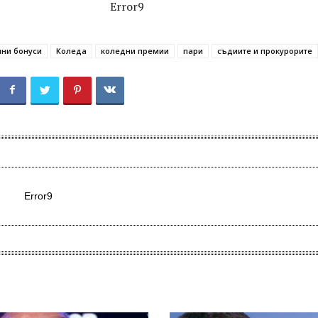
Error9
ни бонуси
Коледа
коледни премии
пари
съдиите и прокурорите
Error9