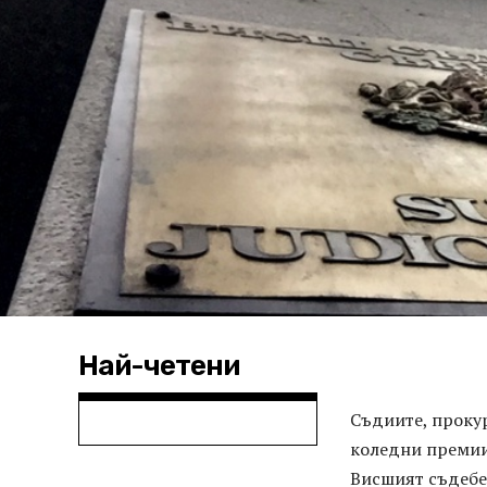
Най-четени
Съдиите, прокур
коледни премии 
Висшият съдебе