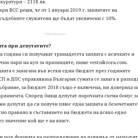
уратури – 2118 лв.
ври ВСС реши, че от 1 януари 2019 г. заплатите на
съдебните служители ще бъдат увеличени с 10%.
- Advertisement -
ата при депутатите?
а година си получават тринадесета заплата с всичките и
чни пари на куп за празниците, пише vestnikzora.com.
лата е залагана във всеки един бюджет през годините
П и ДПС управляваха България сумата се залага в разход
ъбрание, за Бюджет 2018 също е включена, ни довериха 
рламента. Според бивш депутат порочната схема бонус з
ин депутат да си получи плюс една заплата и безочетните
сно правило в съставянето на бюджета на всяко едно
з значение кой ще е на власт.
и под формата на разпределение на излишък от разходит