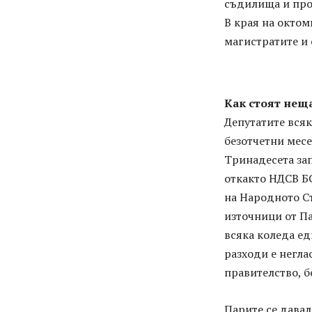
съдилища и прок
В края на октом
магистратите и 
Как стоят нещ
Депутатите всяк
безотчетни месе
Тринадесета зап
откакто НДСВ БС
на Народното С
източници от Па
всяка коледа ед
разходи е негла
правителство, бе
Парите се давал