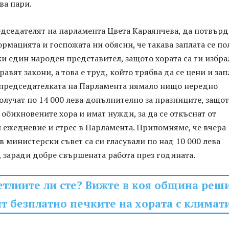
ва пари.
дседателят на парламента Цвета Караянчева, да потвър
рмацията и госпожата ни обясни, че такава заплата се по
ки един народен представител, защото хората са ги избра
равят закони, а това е труд, който трябва да се цени и за
 председателката на Парламента нямало нищо нередно
олучат по 14 000 лева допълнително за празниците, защот
о обикновените хора и имат нужди, за да се откъснат от
 ежедневие и стрес в Парламента. Припомняме, че вчера
 в министерски съвет са си гласували по над 10 000 лева
 заради добре свършената работа през годината.
етлиите ли сте? Вижте в коя община реш
т безплатно печките на хората с климат