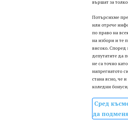
вършат за толко
Потърсихме пре
или отрече инфо
по право на все
на избори и те п
високо. Според
депутатите да п
не са точно кат
напрегнатото си
стана ясно, че и
коледни бонуси,
Сред късм
да подменя