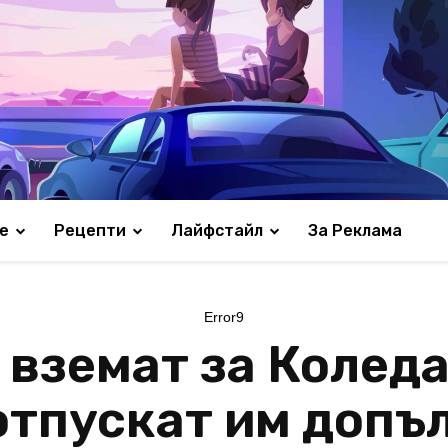
е
Рецепти
Лайфстайл
За Реклама
Error9
 вземат за Коледа
отпускат им допъ