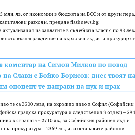
,5 млн. лв. от икономии в бюджета на ВСС и от други пера,
 капиталови разходи, предаде flashnews.bg.
 актуализация на заплатите в съдебната власт с по 98 лев
сновното възнаграждение на върховен съдия и прокурор с
в коментар на Симон Милков по повод
 на Слави с Бойко Борисов: днес твоят н
ям опонент те направи на пух и прах
иво те са 3300 лева, на окръжно ниво в София (Софийски
фийска градска прокуратура и следствения ѝ отдел) – 29
 ниво в страната – 2710 лв., за Софийския районен съд и
нна прокуратура – 2369 лв., и за останалите районни