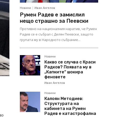
Новини
Иван Ангелов
Румен Радев е замислил
нещо страшно за Пеевски
Противно на националния наратив, че Румен
Радев се е събрал с Делян Пеевски, защото
групата му в Народното събрание...
Новини
Какво се случва с Краси
Радков? Появата му в
„Капките“ шокира
феновете
Иван Ангелов
Новини
Калоян Методиев:
Структурата на
кабинета на Румен
Радев е катастрофална
но