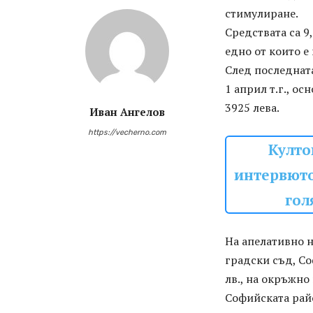
стимулиране.
Средствата са 9
едно от които е
След последната
1 април т.г., о
3925 лева.
Иван Ангелов
https://vecherno.com
Култо
интервюто
гол
На апелативно н
градски съд, Со
лв., на окръжно
Софийската райо