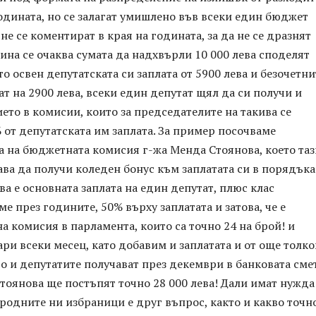
одината, но се залагат умишлено във всеки един бюджет
не се коментират в края на годината, за да не се дразнят
дина се очаква сумата да надхвърли 10 000 лева споделят
то освен депутатската си заплата от 5900 лева и безочетни
ат на 2900 лева, всеки един депутат щял да си получи и
ието в комисии, които за председателите на такива се
 от депутатската им заплата. За пример посочваме
а на бюджетната комисия г-жа Менда Стоянова, което таз
ава да получи коледен бонус към заплатата си в порядъка
ова е основната заплата на един депутат, плюс клас
е през годините, 50% върху заплатата и затова, че е
а комисия в парламента, които са точно 24 на брой! и
ари всеки месец, като добавим и заплатата и от още толко
о и депутатите получават през декември в банковата сме
тоянова ще постъпят точно 28 000 лева! Дали имат нужда
родните ни избраници е друг въпрос, както и какво точн