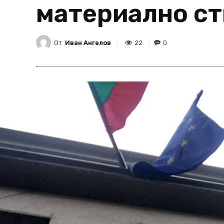
материално с
От
Иван Ангелов
22
0