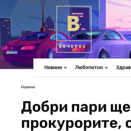
Новини
Любопитно
Здрав
Новини
Добри пари ще
прокурорите, 