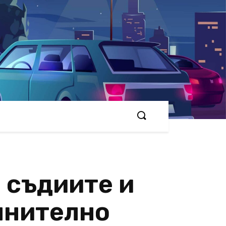
 съдиите и
лнително