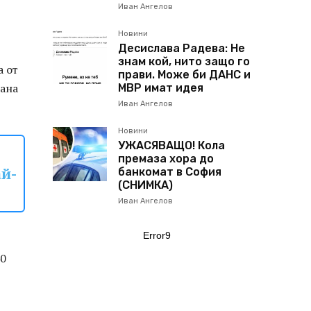
Иван Ангелов
Новини
Десислава Радева: Не
знам кой, нито защо го
а от
прави. Може би ДАНС и
тана
МВР имат идея
Иван Ангелов
Новини
УЖАСЯВАЩО! Кола
премаза хора до
ай-
банкомат в София
(СНИМКА)
Иван Ангелов
Error9
40