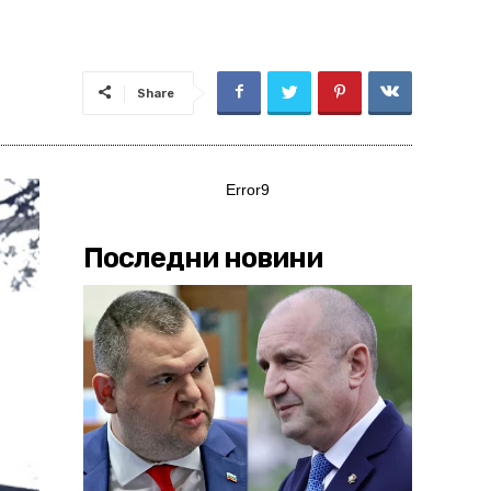
Share
Error9
Последни новини