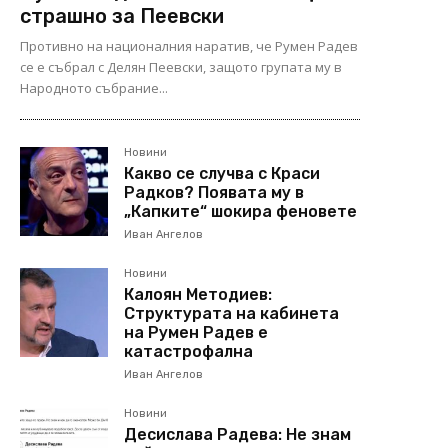
страшно за Пеевски
Противно на националния наратив, че Румен Радев
се е събрал с Делян Пеевски, защото групата му в
Народното събрание...
Новини
Какво се случва с Краси
Радков? Появата му в
„Капките“ шокира феновете
Иван Ангелов
Новини
Калоян Методиев:
Структурата на кабинета
на Румен Радев е
катастрофална
Иван Ангелов
Новини
Десислава Радева: Не знам