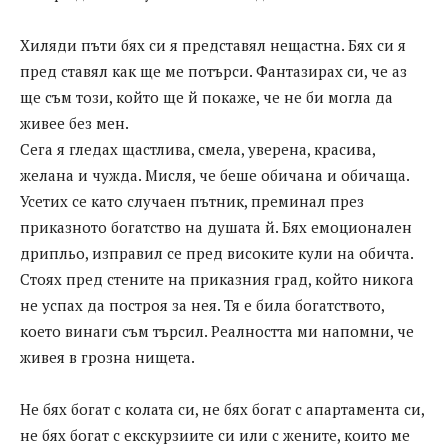
Хиляди пъти бях си я представял нещастна. Бях си я
пред ставял как ще ме потърси. Фантазирах си, че аз
ще съм този, който ще й покаже, че не би могла да
живее без мен.
Сега я гледах щастлива, смела, уверена, красива,
желана и чужда. Мисля, че беше обичана и обичаща.
Усетих се като случаен пътник, преминал през
приказното богатство на душата й. Бях емоционален
дрипльо, изправил се пред високите кули на обичта.
Стоях пред стените на приказния град, който никога
не успах да построя за нея. Тя е била богатството,
което винаги съм търсил. Реалността ми напомни, че
живея в грозна нищета.
Не бях богат с колата си, не бях богат с апартамента си,
не бях богат с екскурзиите си или с жените, които ме