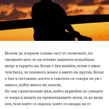
Можем да изтрием голяма част от спомените, но
емоциите като че ли остават завинаги издълбани
вътре в сърцето ни. Всеки е бил влюбен, всеки е имал
чувството, че понякога живее в името на другия. Всеки
е бил в състояние, когато в самотата си говори на ум с
някого, който много му липсва.
Не съм единственият мъж, който вървейки по улиците
се взира в лицата на преминаващите жени, за да види
нея, тази която го нарани, която го накара да се