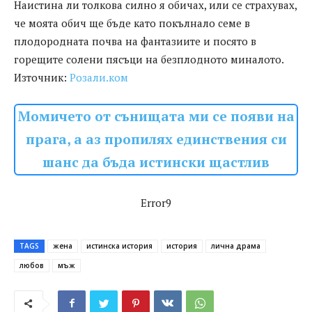
Наистина ли толкова силно я обичах, или се страхувах,
че моята обич ще бъде като покълнало семе в
плодородната почва на фантазиите и посято в
горещите солени пясъци на безплодното миналото.
Източник:
Розали.ком
Момичето от сънищата ми се появи на
прага, а аз пропилях единствения си
шанс да бъда истински щастлив
Error9
TAGS
жена
истинска история
история
лична драма
любов
мъж