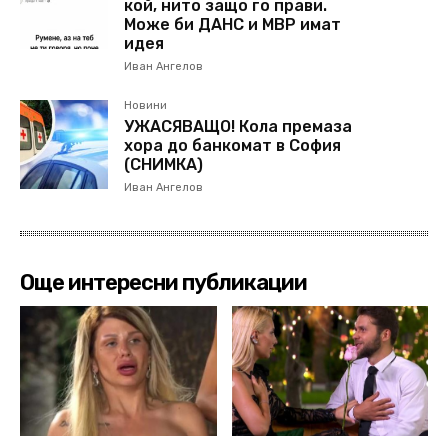
кой, нито защо го прави.
Може би ДАНС и МВР имат
идея
Иван Ангелов
Новини
УЖАСЯВАЩО! Кола премаза
хора до банкомат в София
(СНИМКА)
Иван Ангелов
Още интересни публикации