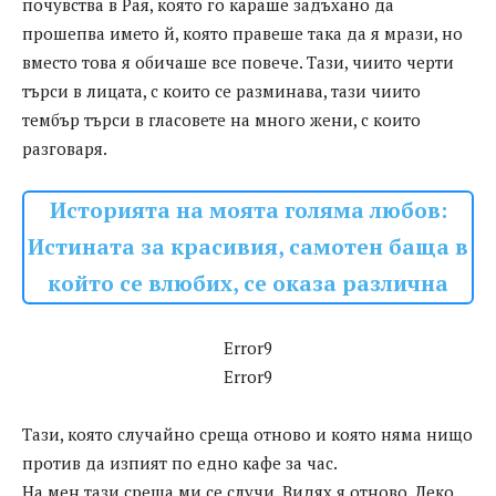
почувства в Рая, която го караше задъхано да
прошепва името й, която правеше така да я мрази, но
вместо това я обичаше все повече. Тази, чиито черти
търси в лицата, с които се разминава, тази чиито
тембър търси в гласовете на много жени, с които
разговаря.
Историята на моята голяма любов:
Истината за красивия, самотен баща в
който се влюбих, се оказа различна
Error9
Error9
Тази, която случайно среща отново и която няма нищо
против да изпият по едно кафе за час.
На мен тази среща ми се случи. Видях я отново. Леко