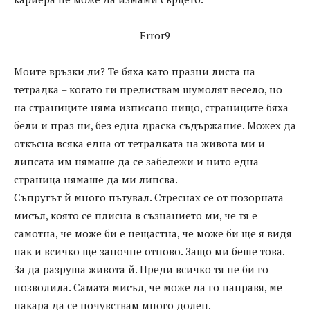
Error9
Моите връзки ли? Те бяха като празни листа на
тетрадка – когато ги прелиствам шумолят весело, но
на страниците няма изписано нищо, страниците бяха
бели и праз ни, без една драска съдържание. Можех да
откъсна всяка една от тетрадката на живота ми и
липсата им нямаше да се забележи и нито една
страница нямаше да ми липсва.
Съпругът й много пътувал. Стреснах се от позорната
мисъл, която се плисна в съзнанието ми, че тя е
самотна, че може би е нещастна, че може би ще я видя
пак и всичко ще започне отново. Защо ми беше това.
За да разруша живота й. Преди всичко тя не би го
позволила. Самата мисъл, че може да го направя, ме
накара да се почувствам много долен.