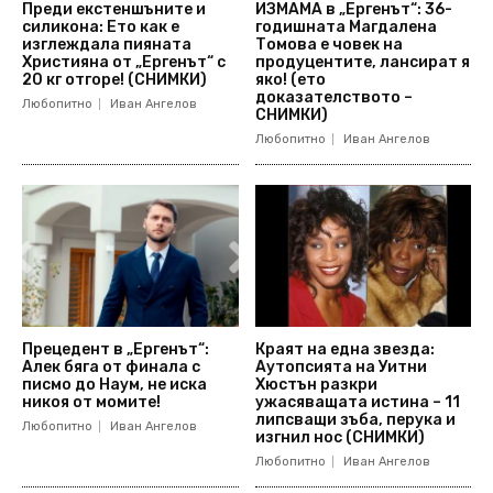
Преди екстеншъните и
ИЗМАМА в „Ергенът“: 36-
силикона: Ето как е
годишната Магдалена
изглеждала пияната
Томова е човек на
Християна от „Ергенът“ с
продуцентите, лансират я
20 кг отгоре! (СНИМКИ)
яко! (ето
доказателството –
Любопитно
Иван Ангелов
СНИМКИ)
Любопитно
Иван Ангелов
Прецедент в „Ергенът“:
Краят на една звезда:
Алек бяга от финала с
Аутопсията на Уитни
писмо до Наум, не иска
Хюстън разкри
никоя от момите!
ужасяващата истина – 11
липсващи зъба, перука и
Любопитно
Иван Ангелов
изгнил нос (СНИМКИ)
Любопитно
Иван Ангелов