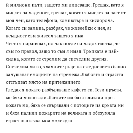
й милиони пъти, защото ми липсваше. Грешах, като я
мислех за даденост, грешах, когато я мислех за част от
моя ден, като телефона, компютъра и кислорода.
Когато си замина, разбрах, че живеейки с нея, аз
всъщност съм живеел защото я има.
Често я наранявах, но чак после си дадох сметка, че
съм го правил, защо то съм я имал. Тръпката е най-
силна, когато се стремим да спечелим другия.
Спечелим ли го, хладните ръце на ежедневието бавно
задушават емоциите на стремежа. Любовта и страстта
отстъпват място на притежанието.
Гледах я докато разбъркваше кафето си. Тези пръсти,
ме бяха докосвали. Ласките им бяха влизали през
кожата ми, бяха се свързвали с потоците на кръвта ми
и бяха палили пожарите на великата и обезумяла
страст във всяка моя молекула.