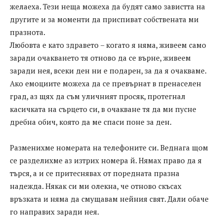
желаеха. Тези неща можеха да будят само завистта на
другите и за моменти да приспиват собствената ми
празнота.
Любовта е като здравето – когато я няма, живеем само
заради очакването тя отново да се върне, живеем
заради нея, всеки ден ни е подарен, за да я очакваме.
Ако емоциите можеха да се превърнат в пренаселен
град, аз щях да съм уличният просяк, протегнал
касичката на сърцето си, в очакване тя да ми пусне
дребна обич, която да ме спаси поне за ден.
Разменихме номерата на телефоните си. Веднага щом
се разделихме аз изтрих номера й. Нямах право да я
търся, а и се притеснявах от поредната празна
надежда. Някак си ми олекна, че отново скъсах
връзката и няма да смущавам нейния свят. Дали обаче
го направих заради нея.