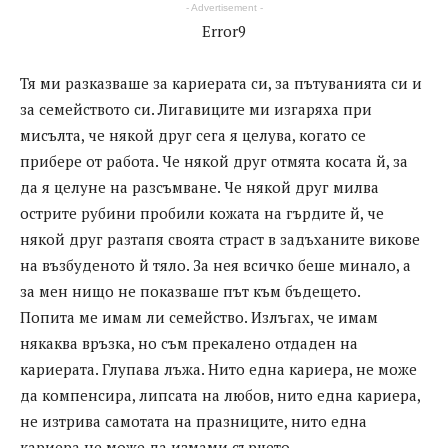
- Advertisement -
Error9
Тя ми разказваше за кариерата си, за пътуванията си и
за семейството си. Лигавиците ми изгаряха при
мисълта, че някой друг сега я целува, когато се
прибере от работа. Че някой друг отмята косата й, за
да я целуне на разсъмване. Че някой друг милва
острите рубини пробили кожата на гърдите й, че
някой друг разтапя своята страст в задъханите викове
на възбуденото й тяло. За нея всичко беше минало, а
за мен нищо не показваше път към бъдещето.
Попита ме имам ли семейство. Излъгах, че имам
някаква връзка, но съм прекалено отдаден на
кариерата. Глупава лъжа. Нито една кариера, не може
да компенсира, липсата на любов, нито една кариера,
не изтрива самотата на празниците, нито една
кариера не може да измами сърцето.