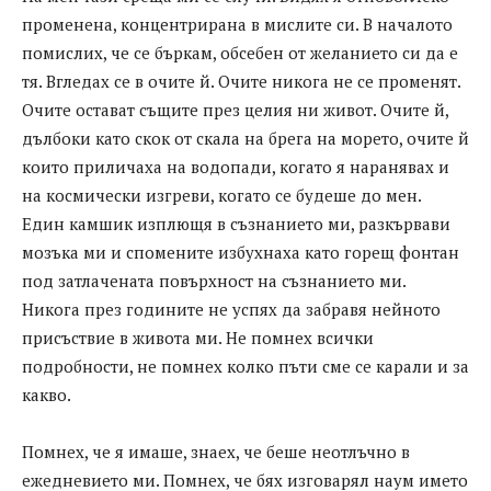
променена, концентрирана в мислите си. В началото
помислих, че се бъркам, обсебен от желанието си да е
тя. Вгледах се в очите й. Очите никога не се променят.
Очите остават същите през целия ни живот. Очите й,
дълбоки като скок от скала на брега на морето, очите й
които приличаха на водопади, когато я наранявах и
на космически изгреви, когато се будеше до мен.
Един камшик изплющя в съзнанието ми, разкървави
мозъка ми и спомените избухнаха като горещ фонтан
под затлачената повърхност на съзнанието ми.
Никога през годините не успях да забравя нейното
присъствие в живота ми. Не помнех всички
подробности, не помнех колко пъти сме се карали и за
какво.
Помнех, че я имаше, знаех, че беше неотлъчно в
ежедневието ми. Помнех, че бях изговарял наум името