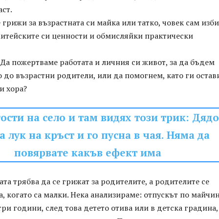
ст.
 грижи за възрастната си майка или татко, човек сам изби
житейските си ценности и обмисляйки практически
 Да пожертваме работата и личния си живот, за да бъдем
 до възрастни родители, или да помогнем, като ги остав
и хора?
ости на село и там видях този трик: Дяд
а лук на кръст и го пусна в чая. Няма да
повярвате какъв ефект има
цата трябва да се грижат за родителите, а родителите се
а, когато са малки. Нека анализираме: отпускът по майчи
ри години, след това детето отива или в детска градина,