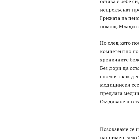
остава с бебе с
непрекъснат пре
Грижата на пен
помощ. Младите 
Но след като по
компетентно по
хроничните бол
Без дори да осъ
спомнят как дец
медицински сест
предлага медици
Създаване на с
Позоваваме се н
например само 