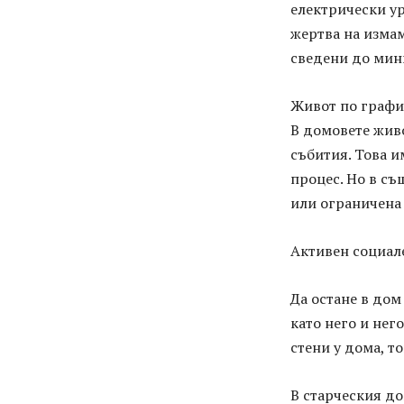
електрически ур
жертва на измам
сведени до мин
Живот по графи
В домовете живо
събития. Това и
процес. Но в с
или ограничена
Активен социал
Да остане в дом
като него и нег
стени у дома, т
В старческия до