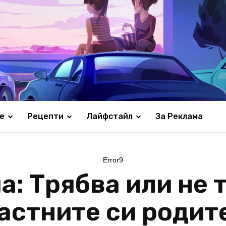
е
Рецепти
Лайфстайл
За Реклама
Error9
а: Трябва или не 
астните си родит