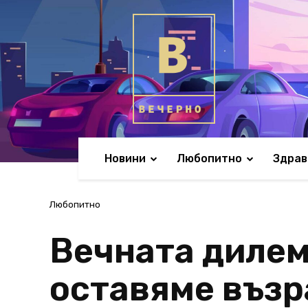
Новини
Любопитно
Здрав
Любопитно
Вечната дилем
оставяме възр