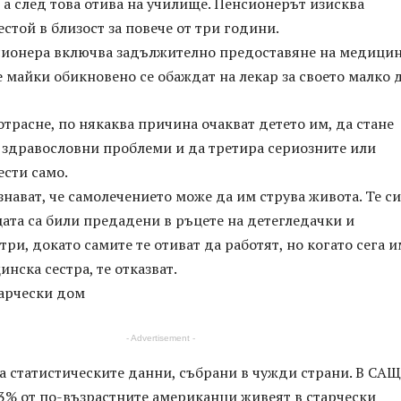
и, а след това отива на училище. Пенсионерът изисква
стой в близост за повече от три години.
сионера включва задължително предоставяне на медици
майки обикновено се обаждат на лекар за своето малко д
отрасне, по някаква причина очакват детето им, да стане
 здравословни проблеми и да третира сериозните или
ести само.
знават, че самолечението може да им струва живота. Те си
ата са били предадени в ръцете на детегледачки и
ри, докато самите те отиват да работят, но когато сега и
нска сестра, те отказват.
тарчески дом
- Advertisement -
а статистическите данни, събрани в чужди страни. В САЩ
3% от по-възрастните американци живеят в старчески