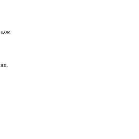
и дом
ини,