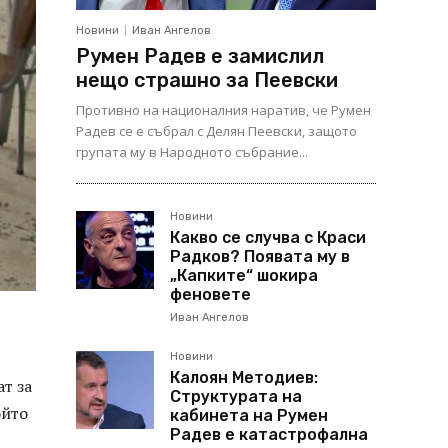
Новини
Иван Ангелов
Румен Радев е замислил
нещо страшно за Пеевски
Противно на националния наратив, че Румен
Радев се е събрал с Делян Пеевски, защото
групата му в Народното събрание...
Новини
Какво се случва с Краси
Радков? Появата му в
„Капките“ шокира
феновете
Иван Ангелов
Новини
Калоян Методиев:
т за
Структурата на
ойто
кабинета на Румен
Радев е катастрофална