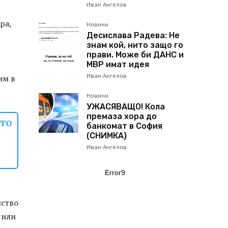
Иван Ангелов
ра,
Новини
Десислава Радева: Не
знам кой, нито защо го
прави. Може би ДАНС и
МВР имат идея
им в
Иван Ангелов
Новини
УЖАСЯВАЩО! Кола
премаза хора до
ото
банкомат в София
(СНИМКА)
Иван Ангелов
Error9
нство
 или