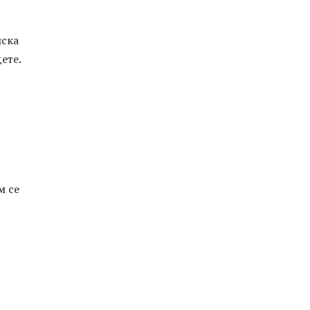
нска
ете.
м се