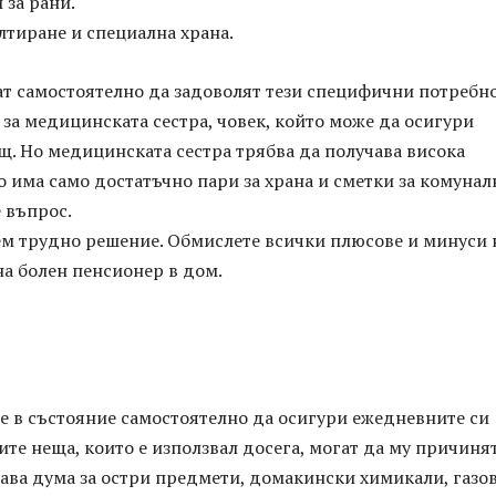
 за рани.
лтиране и специална храна.
ат самостоятелно да задоволят тези специфични потребно
 за медицинската сестра, човек, който може да осигури
. Но медицинската сестра трябва да получава висока
то има само достатъчно пари за храна и сметки за комунал
е въпрос.
ем трудно решение. Обмислете всички плюсове и минуси 
а болен пенсионер в дом.
 е в състояние самостоятелно да осигури ежедневните си
те неща, които е използвал досега, могат да му причиня
ава дума за остри предмети, домакински химикали, газо