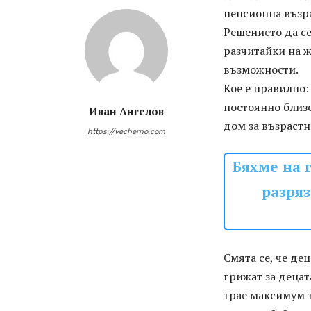
пенсионна възра
Решението да се
разчитайки на 
възможности.
Кое е правилно:
постоянно близо
Иван Ангелов
дом за възрастн
https://vecherno.com
Бяхме на г
разряз
Смята се, че де
грижат за децат
трае максимум т