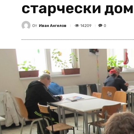
старчески дом
От
Иван Ангелов
14209
0