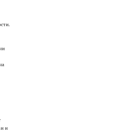
сти.
ни
на
т
ви и