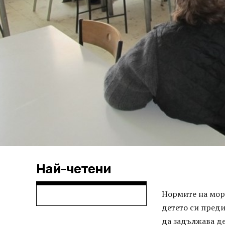
Най-четени
Нормите на мора
детето си преди
да задължава де