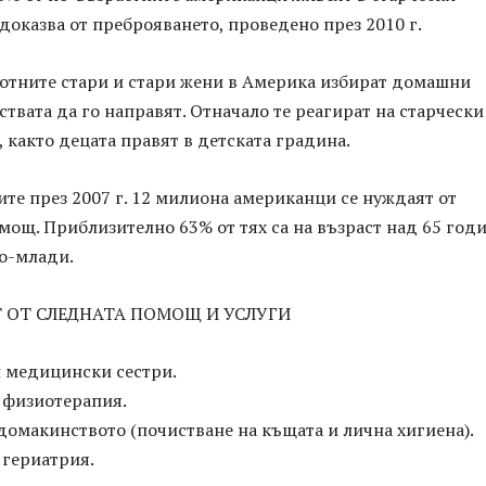
 доказва от преброяването, проведено през 2010 г.
мотните стари и стари жени в Америка избират домашни
ствата да го направят. Отначало те реагират на старческ
 както децата правят в детската градина.
те през 2007 г. 12 милиона американци се нуждаят от
ощ. Приблизително 63% от тях са на възраст над 65 год
по-млади.
Т ОТ СЛЕДНАТА ПОМОЩ И УСЛУГИ
 медицински сестри.
 физиотерапия.
домакинството (почистване на къщата и лична хигиена).
 гериатрия.