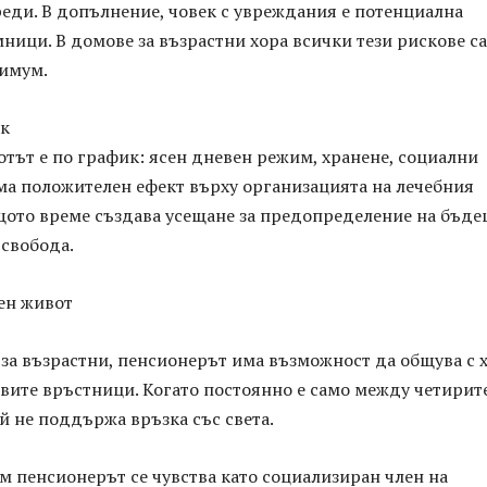
еди. В допълнение, човек с увреждания е потенциална
ници. В домове за възрастни хора всички тези рискове са
имум.
к
тът е по график: ясен дневен режим, хранене, социални
ма положителен ефект върху организацията на лечебния
ъщото време създава усещане за предопределение на бъд
 свобода.
ен живот
 за възрастни, пенсионерът има възможност да общува с 
овите връстници. Когато постоянно е само между четирит
ой не поддържа връзка със света.
м пенсионерът се чувства като социализиран член на