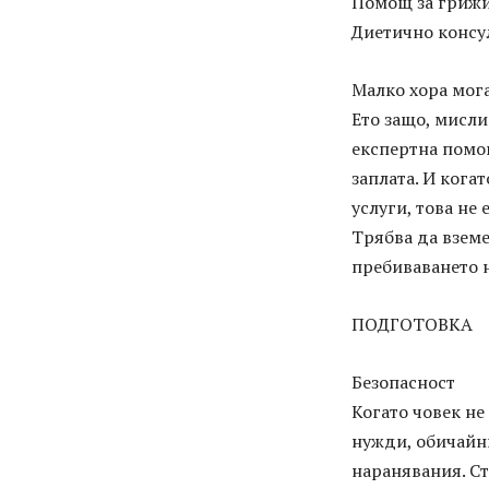
Помощ за грижи
Диетично консу
Малко хора мог
Ето защо, мисли
експертна помощ
заплата. И кога
услуги, това не 
Трябва да взем
пребиваването н
ПОДГОТОВКА
Безопасност
Когато човек не
нужди, обичайни
наранявания. Ст