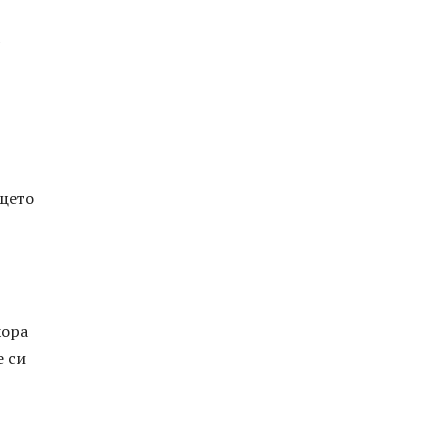
ещето
хора
е си