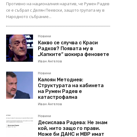
Противно на националния наратив, че Румен Радев
се е събрал с Делян Пеевски, защото групата му в
Народното събрание...
Новини
Какво се случва с Краси
Радков? Появата му в
„Капките“ шокира феновете
Иван Ангелов
Новини
Калоян Методиев:
Структурата на кабинета
на Румен Радев е
катастрофална
Иван Ангелов
Новини
Десислава Радева: Не знам
кой, нито защо го прави.
Може би ДАНС и МВР имат