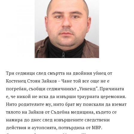
Три седмици след смъртта на двойния убиец от
Костенец Стоян Зайков – Чане той все още не е
погребан, съобщи седмичникът „Уикенд“. Причината
е, че никой не иска да извърши траурната церемония.
Нито родителите му, нито брат му поискали да вземат
тялото на Зайков от Съдебна медицина, където се
намира до днес след извършените следствени
действия и аутопсията, потвърдиха от МВР.