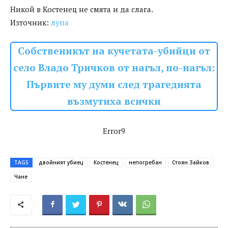
Никой в Костенец не смята и да слага.
Източник:
лупа
Собственикът на кучетата-убийци от
село Владо Тричков от нагъл, по-нагъл:
Първите му думи след трагедията
възмутиха всички
Error9
TAGS
двойният убиец
Костенец
непогребан
Стоян Зайков
Чане