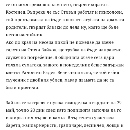
се отнасял грижовно към него, твърдят хората в
Костенец. Въпреки че със Стивън работят и психолози,
той продължавал да бъде в шок от загубата на двамата
родители, твърдят близки до леля му, която ще бъде
негов настойник.
Ако до края на месеца никой не пожелае да вземе
тялото на Стоян Зайков, ще трябва да бъде направено
служебно погребение. В общината обаче сега цари
голяма суматоха, защото в понеделник беше задържан
кметът Радостин Радев. Вече стана ясно, че той е бил
съученик с двойния убиец, макар двамата да не са
били приятели.
Зайков се застреля с пушка самоделка в гърдите на 29
май, точно 20 дни след като полицията започна да го
издирва под дърво и камък. В търсенето участваха
барети, жандармеристи, граничари, лесничеи, ловци и