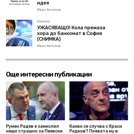
идея
Иван Ангелов
Новини
УЖАСЯВАЩО! Кола премаза
хора до банкомат в София
(СНИМКА)
Иван Ангелов
Още интересни публикации
Румен Радев е замислил
Какво се случва с Краси
нещо страшно за Пеевски
Радков? Появата му в