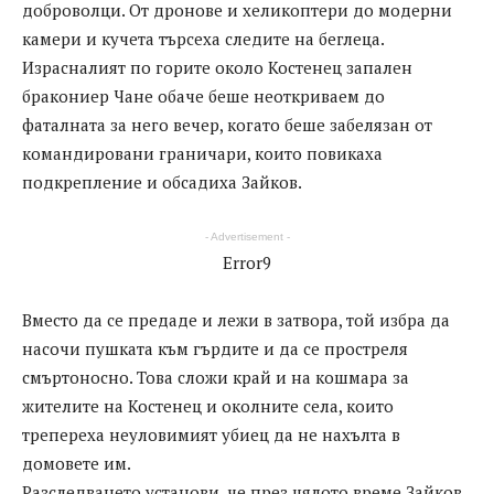
доброволци. От дронове и хеликоптери до модерни
камери и кучета търсеха следите на беглеца.
Израсналият по горите около Костенец запален
бракониер Чане обаче беше неоткриваем до
фаталната за него вечер, когато беше забелязан от
командировани граничари, които повикаха
подкрепление и обсадиха Зайков.
- Advertisement -
Error9
Вместо да се предаде и лежи в затвора, той избра да
насочи пушката към гърдите и да се простреля
смъртоносно. Това сложи край и на кошмара за
жителите на Костенец и околните села, които
трепереха неуловимият убиец да не нахълта в
домовете им.
Разследването установи, че през цялото време Зайков