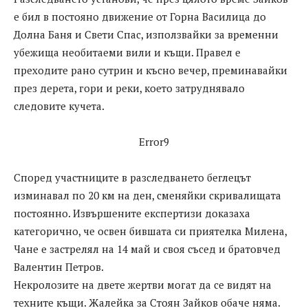
е бил в постояно движение от Горна Василица до
Долна Баня и Свети Спас, използвайки за временни
убежища необитаеми вили и къщи. Правел е
преходите рано сутрин и късно вечер, преминавайки
през дерета, гори и реки, което затруднявало
следовите кучета.
Error9
Според участниците в разследването беглецът
изминавал по 20 км на ден, сменяйки скривалищата
постоянно. Извършените експертизи доказаха
категорично, че освен бившата си приятелка Милена,
Чане е застрелял на 14 май и своя съсед и братовчед
Валентин Петров.
Некролозите на двете жертви могат да се видят на
техните къщи. Жалейка за Стоян Зайков обаче няма.