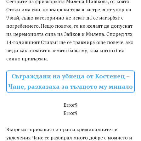
Сестрите на фризьорката Милена Шишкова, от която
Стоян има син, но въпреки това я застреля от упор на
9 май, също категорично не искат да се нагърбят с
погребението. Нещо повече, те не желаят да допуснат
на церемонията сина на Зайков и Милена. Според тях
14-годишният Стивън ще се травмира още повече, ако
види как полагат в земята баща му, към когото бил
силно привързан.
Съграждани на убиеца от Костенец –
Чане, разказаха за тъмното му минало
Error9
Error9
Въпреки сприхавия си нрав и криминалните си
увлечения Чане се разбирал много добре с момчето и