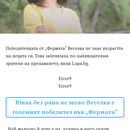
Победителката от „Фермата“ Веселка не знае възрастта
на децата си. Това забелязаха по-наблюдателни
зрители на предаването, видя Lupa.bg.
Error9
Error9
Юнак без рана не може:Веселка е
големият победител във „Фермата“
„Най-малкото й дете е на „година и шест-седем