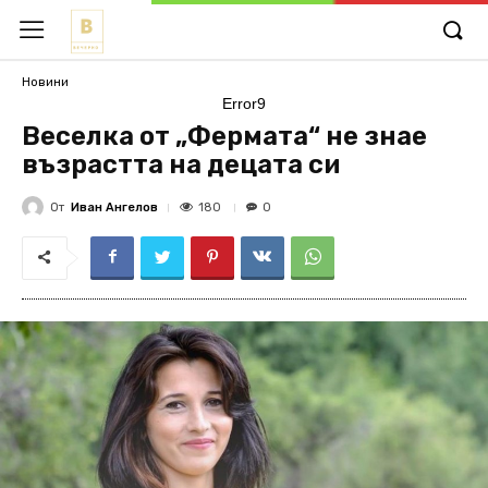
Новини
Error9
Веселка от „Фермата“ не знае
възрастта на децата си
От
Иван Ангелов
180
0