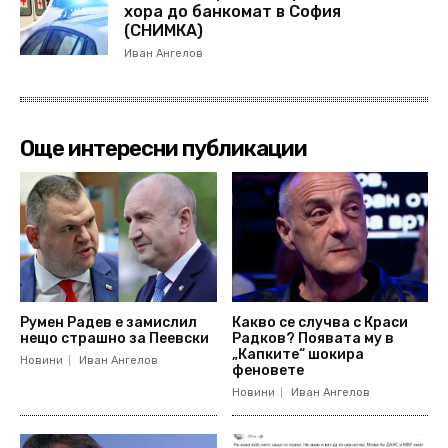
хора до банкомат в София
(СНИМКА)
Иван Ангелов
Още интересни публикации
Румен Радев е замислил
Какво се случва с Краси
нещо страшно за Пеевски
Радков? Появата му в
„Капките“ шокира
Новини
Иван Ангелов
феновете
Новини
Иван Ангелов