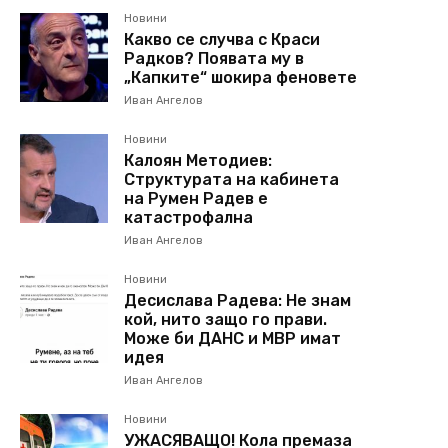
Новини
Какво се случва с Краси
Радков? Появата му в
„Капките“ шокира феновете
Иван Ангелов
Новини
Калоян Методиев:
Структурата на кабинета
на Румен Радев е
катастрофална
Иван Ангелов
Новини
Десислава Радева: Не знам
кой, нито защо го прави.
Може би ДАНС и МВР имат
идея
Иван Ангелов
Новини
УЖАСЯВАЩО! Кола премаза