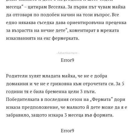
месеца“ – цитирам Веселка. За първи път чувам майка
да отговаря по подобен начин на този въпрос. Все
едно някаква съседка дава ориентировъчна преценка
за възрастта на нечие дете“, коментират в мрежата
изказванията на екс фермерката.
- Advertisement -
Error9
Родители хулят младата майка, че не е добра
домакиня и че не е грижовна към отрочетата си. За 5
години тя е била бременна цели 3 пъти.
Победителката в последния сезон на „Фермата“ дори
изказа предположение, че малкото й дете може да я е
забравило, защото изкара 3 месеца във формата.
Error9