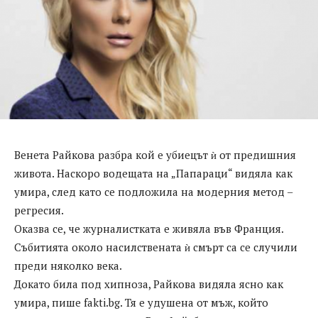
Венета Райкова разбра кой е убиецът ѝ от предишния
живота. Наскоро водещата на „Папараци“ видяла как
умира, след като се подложила на модерния метод –
регресия.
Оказва се, че журналистката е живяла във Франция.
Събитията около насилствената ѝ смърт са се случили
преди няколко века.
Докато била под хипноза, Райкова видяла ясно как
умира, пише fakti.bg. Тя е удушена от мъж, който