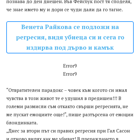
познава до ден днешен. Във Фейсбук пост тя споделя,
че знае името му и дори се чуди дали да го тагне.
Венета Райкова се подложи на
регресия, видя убиеца си и сега го
издирва под дърво и камък
Error9
Error9
“Отвратителен парадокс – човек към когото си имал
чувства в този живот те е удушил в предишен!!! В
големи размисли съм откакто свърши регресията, не
ме пускат емоциите още!“, пише разтърсена от емоции
блондинката.
„Днес за втори път си правих регресия при Гал Сасон
и отново видях как ме убиват! В прераждането в