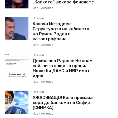
„Капките“ шокира феновете
Иван Ангелов
Новини
Калоян Методиев:
Структурата на кабинета
на Румен Радев е
катастрофална
Иван Ангелов
Новини
Десислава Радева: Не знам
кой, нито защо го прави.
Може би ДАНС и МВР имат
идея
Иван Ангелов
Новини
УЖАСЯВАЩО! Кола премаза
хора до банкомат в София
(СНИМКА)
Иван Ангелов