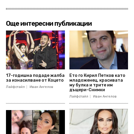
Още интересни публикации
17-годишна подаде жалба
Ето го Кирил Петков като
за изнасилване от Коцето
младоженец, красивата
му булка и трите им
Лайфстайл
Иван Ангелов
дъщери-Снимки
Лайфстайл
Иван Ангелов