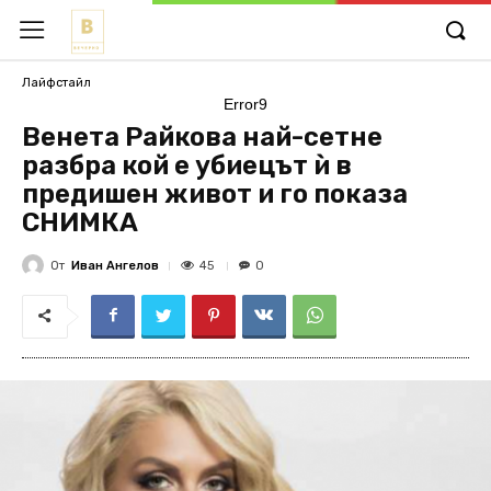
Лайфстайл
Error9
Венета Райкова най-сетне
разбра кой е убиецът ѝ в
предишен живот и го показа
СНИМКА
От
Иван Ангелов
45
0