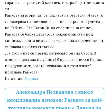
хората се впускат, тъй като искат да разберат миналото
си.
Райкова за втори път се подлага на регресия. И сега тя
се доверява на световноизвестния астролог и учител
по Кабала – Гал Сасон. За да се запише за сеанса,
Райкова се бърка дебело. За няколко минути под
хипноза, в които виждаш какъв си бил в преден живот,
тя плаща няколко стотачки.
„За втори път си правих регресия при Гал Сасон. И
отново видях как ме убиват! В прераждането в Париж
ме удуши мъж, когото познавам и в този живот“,
признава Райкова.
Източник:
Марица
Александра Петканова с много
емоционална изповед: Разказа за най-
трудните моменти преди с Даниел да