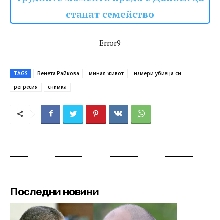
станат семейство
Error9
TAGS
Венета Райкова
минал живот
намери убиеца си
регресия
снимка
Последни новини