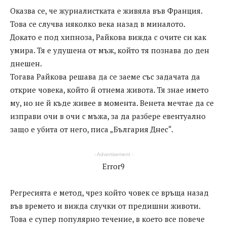
Оказва се, че журналистката е живяла във Франция.
Това се случва няколко века назад в миналото.
Докато е под хипноза, Райкова вижда с очите си как
умира. Тя е удушена от мъж, който тя познава до ден
днешен.
Тогава Райкова решава да се заеме със задачата да
открие човека, който й отнема живота. Тя знае името
му, но не й къде живее в момента. Венета мечтае да се
изправи очи в очи с мъжа, за да разбере евентуално
защо е убита от него, писа „България Днес“.
- Advertisement -
Error9
Регресията е метод, чрез който човек се връща назад
във времето и вижда случки от предишни животи.
Това е супер популярно течение, в което все повече