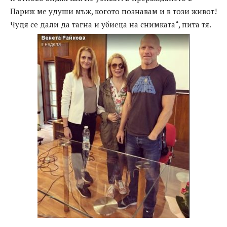
Париж ме удуши мъж, когото познавам и в този живот!
Чудя се дали да тагна и убиеца на снимката“, пита тя.