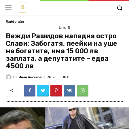
Лайфстайл
Error9
Вежди Рашидов нападна остро
Слави: Забогатя, пеейки на уше
на богатите, има 15 000 лв
зaплaтa, а депутатите – едва
4500 лв
От
Иван Ангелов
25
0