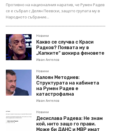
Противно на националния наратив, че Румен Радев
се е събрал с Делян Пеевски, защото групата му в
Народното събрание...
Новини
Какво се случва с Краси
Радков? Появата му в
„Капките“ шокира феновете
Иван Ангелов
Новини
Калоян Методиев:
Структурата на кабинета
на Румен Радев е
катастрофална
Иван Ангелов
Новини
Десислава Радева: Не знам
кой, нито защо го прави.
Може би ДАНС и МВР имат