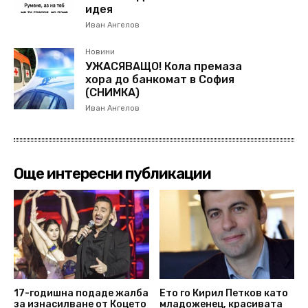
идея
Иван Ангелов
Новини
УЖАСЯВАЩО! Кола премаза
хора до банкомат в София
(СНИМКА)
Иван Ангелов
Още интересни публикации
17-годишна подаде жалба
Ето го Кирил Петков като
за изнасилване от Коцето
младоженец, красивата