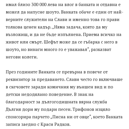
имал близо 300 000 лева на влог в банката и отдавна е
можел да напусне шоуто. Ванката обаче е един от най-
верните служители на Слави и именно това го прави
толкова ценен кадър. „Няма задача, която да му
възложиш, и да не бъде изпълнена. Приема всичко на
живот или смърт. Шефът може да се гъбарка с него в
шоуто, но винаги много го е уважавал“, разказват
негови колеги.
През годините Ванката се превърна в повече от
реквизитор за предаването. Слави често го включваше
в скечовете заради комичния му външен вид и по
детски недодялано поведение. В знак на
благодарност за дългогодишната вярна служба
Дългия дори му подари песен. Трифонов изцяло
спонсорира парчето „Писна ни от овце“, което Ванката
записа заедно с Краси Радков.