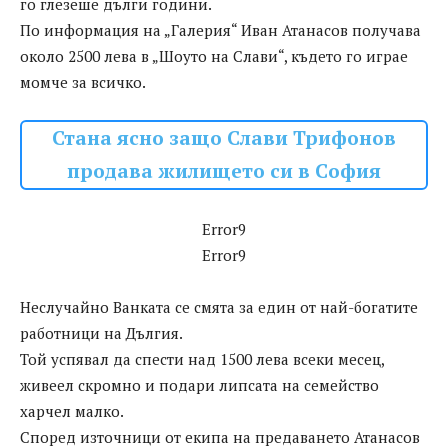
го глезеше дълги години.
По информация на „Галерия“ Иван Атанасов получава
около 2500 лева в „Шоуто на Слави“, където го играе
момче за всичко.
Стана ясно защо Слави Трифонов
продава жилището си в София
Error9
Error9
Неслучайно Ванката се смята за един от най-богатите
работници на Дългия.
Той успявал да спести над 1500 лева всеки месец,
живеел скромно и подари липсата на семейство
харчел малко.
Според източници от екипа на предаването Атанасов