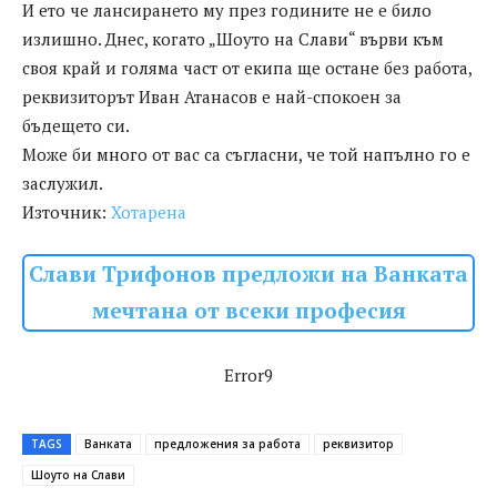
И ето че лансирането му през годините не е било
излишно. Днес, когато „Шоуто на Слави“ върви към
своя край и голяма част от екипа ще остане без работа,
реквизиторът Иван Атанасов е най-спокоен за
бъдещето си.
Може би много от вас са съгласни, че той напълно го е
заслужил.
Източник:
Хотарена
Слави Трифонов предложи на Ванката
мечтана от всеки професия
Error9
TAGS
Ванката
предложения за работа
реквизитор
Шоуто на Слави