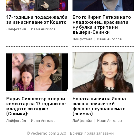
17-годишна подаде жалба
Ето го Кирил Петков като
за изнасилване от Коцето
младоженец, красивата
му булка и трите им
Лайфстайл
Иван Ангелов
дъщери-Снимки
Лайфстайл
Иван Ангелов
Мария Силвестър с първи
Новата визия на Ивана
коментар за 17 години по-
шашна всичките й
младото си гадже
фенове, неузнаваема е
(Снимки):
(снимка)
Лайфстайл
Иван Ангелов
Лайфстайл
Иван Ангелов
© Vecherno.com 2020 | Всички права запазени