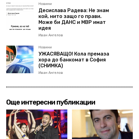
Новини
Десислава Радева: Не знам
кой, нито защо го прави.
Може би ДАНС и МВР имат
идея
Иван Ангелов
Новини
УЖАСЯВАЩО! Кола премаза
хора до банкомат в София
(СНИМКА)
Иван Ангелов
Още интересни публикации