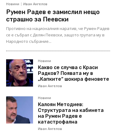
Новини
Иван Ангелов
Румен Радев е замислил нещо
страшно за Пеевски
Противно на националния наратив, че Румен Радев
се е събрал с Делян Пеевски, защото групата му в
Народното събрание...
Новини
Какво се случва с Краси
Радков? Появата му в
„Капките“ шокира феновете
Иван Ангелов
Новини
Калоян Методиев:
Структурата на кабинета
на Румен Радев е
катастрофална
Иван Ангелов