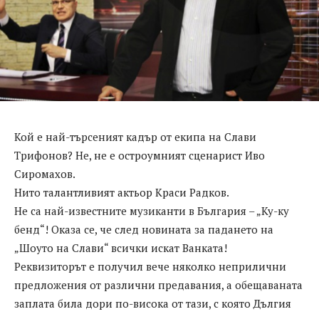
Кой е най-търсеният кадър от екипа на Слави
Трифонов? Не, не е остроумният сценарист Иво
Сиромахов.
Нито талантливият актьор Краси Радков.
Не са най-известните музиканти в България – „Ку-ку
бенд“! Оказа се, че след новината за падането на
„Шоуто на Слави“ всички искат Ванката!
Реквизиторът е получил вече няколко неприлични
предложения от различни предавания, а обещаваната
заплата била дори по-висока от тази, с която Дългия