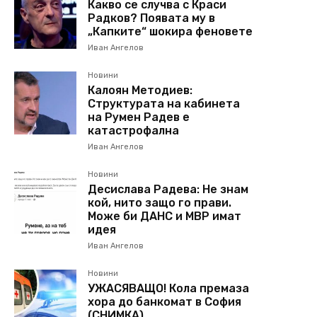
Какво се случва с Краси
Радков? Появата му в
„Капките“ шокира феновете
Иван Ангелов
Новини
Калоян Методиев:
Структурата на кабинета
на Румен Радев е
катастрофална
Иван Ангелов
Новини
Десислава Радева: Не знам
кой, нито защо го прави.
Може би ДАНС и МВР имат
идея
Иван Ангелов
Новини
УЖАСЯВАЩО! Кола премаза
хора до банкомат в София
(СНИМКА)