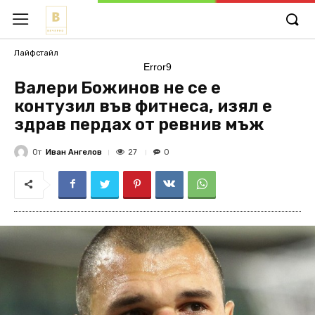
Лайфстайл
Error9
Валери Божинов не се е
контузил във фитнеса, изял е
здрав пердах от ревнив мъж
От
Иван Ангелов
27
0