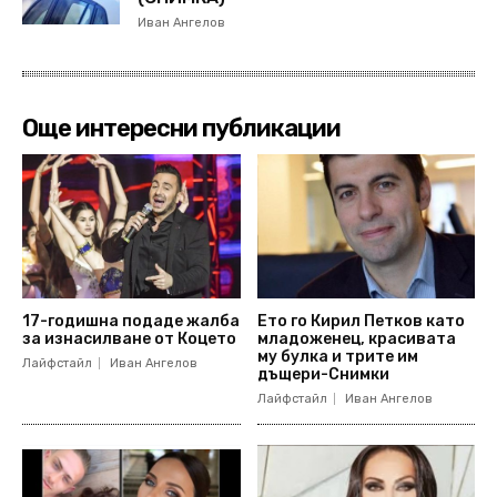
Иван Ангелов
Още интересни публикации
17-годишна подаде жалба
Ето го Кирил Петков като
за изнасилване от Коцето
младоженец, красивата
му булка и трите им
Лайфстайл
Иван Ангелов
дъщери-Снимки
Лайфстайл
Иван Ангелов