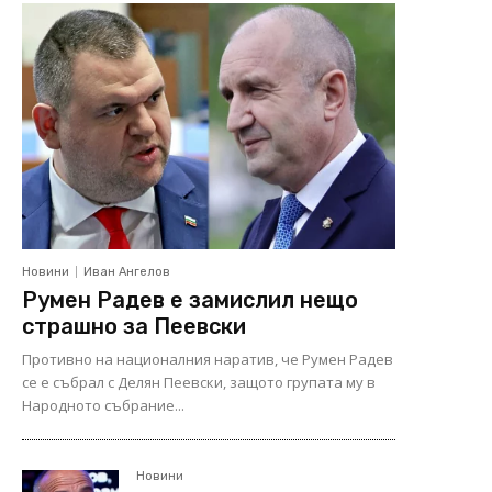
Новини
Иван Ангелов
Румен Радев е замислил нещо
страшно за Пеевски
Противно на националния наратив, че Румен Радев
се е събрал с Делян Пеевски, защото групата му в
Народното събрание...
Новини