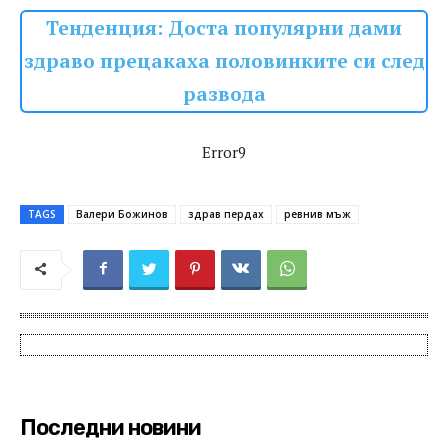
Тенденция: Доста популярни дами
здраво прецакаха половинките си след
развода
Error9
TAGS
Валери Божинов
здрав пердах
ревнив мъж
Последни новини