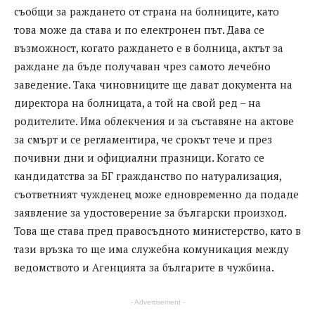
съобщи за раждането от страна на болниците, като
това може да става и по електронен път. Дава се
възможност, когато раждането е в болница, актът за
раждане да бъде получаван чрез самото лечебно
заведение. Така чиновниците ще дават документа на
директора на болницата, а той на свой ред – на
родителите. Има облекчения и за съставяне на актове
за смърт и се регламентира, че срокът тече и през
почивни дни и официални празници. Когато се
кандидатства за БГ гражданство по натурализация,
съответният чужденец може едновременно да подаде
заявление за удостоверение за български произход.
Това ще става пред правосъдното министерство, като в
тази връзка то ще има служебна комуникация между
ведомството и Агенцията за българите в чужбина.
- Advertisement -