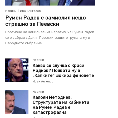
Новини
Иван Ангелов
Румен Радев е замислил нещо
страшно за Пеевски
Противно на националния наратив, че Румен Радев
се е събрал с Делян Пеевски, защото групата му в
Народното събрание...
Новини
Какво се случва с Краси
Радков? Появата му в
„Капките“ шокира феновете
Иван Ангелов
Новини
Калоян Методиев:
Структурата на кабинета
на Румен Радев е
катастрофална