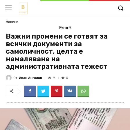
Новини
Error9
Важни промени се готвят за
всички документи за
самоличност, целта е
намаляване на
административната тежест
От
Иван Ангелов
9
0