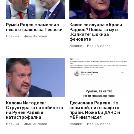
Румен Радев е замислил
Какво се случва с Краси
нещо страшно за Пеевски
Радков? Появата му в
„Капките“ шокира
Новини
Иван Ангелов
феновете
Новини
Иван Ангелов
Калоян Методиев:
Десислава Радева: Не
Структурата на кабинета
знам кой, нито защо го
на Румен Радев е
прави. Може би ДАНС и
катастрофална
МВР имат идея
Новини
Иван Ангелов
Новини
Иван Ангелов