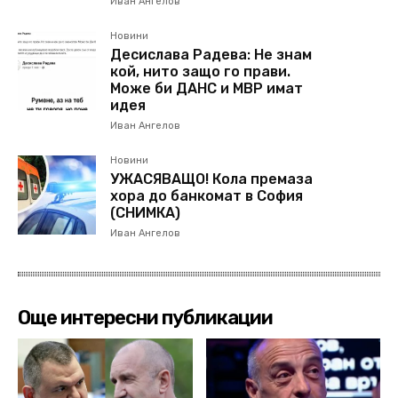
Иван Ангелов
Новини
Десислава Радева: Не знам
кой, нито защо го прави.
Може би ДАНС и МВР имат
идея
Иван Ангелов
Новини
УЖАСЯВАЩО! Кола премаза
хора до банкомат в София
(СНИМКА)
Иван Ангелов
Още интересни публикации