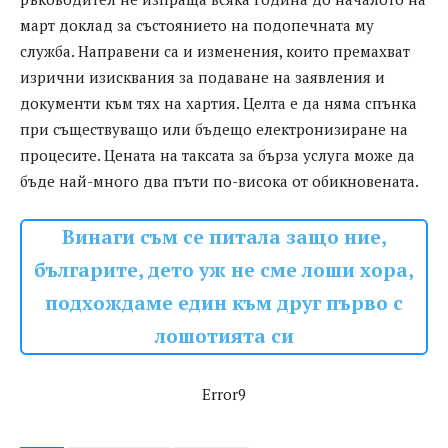
март доклад за състоянието на подопечната му
служба. Направени са и изменения, които премахват
изрични изисквания за подаване на заявления и
документи към тях на хартия. Целта е да няма спънка
при съществуващо или бъдещо електронизиране на
процесите. Цената на таксата за бърза услуга може да
бъде най-много два пъти по-висока от обикновената.
Винаги съм се питала защо ние,
българите, дето уж не сме лоши хора,
подхождаме един към друг първо с
лошотията си
Error9