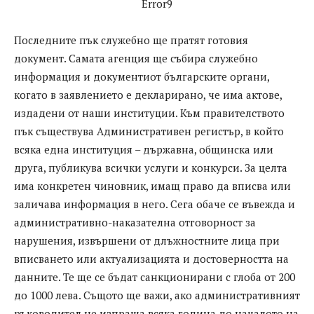
Error9
Последните пък служебно ще пратят готовия
документ. Самата агенция ще събира служебно
информация и документиот българските органи,
когато в заявлението е декларирано, че има актове,
издадени от наши институции. Към правителството
пък съществува Административен регистър, в който
всяка една институция – държавна, общинска или
друга, публикува всички услуги и конкурси. За целта
има конкретен чиновник, имащ право да вписва или
заличава информация в него. Сега обаче се въвежда и
административно-наказателна отговорност за
нарушения, извършени от длъжностните лица при
вписването или актуализацията и достоверността на
данните. Те ще се бъдат санкционирани с глоба от 200
до 1000 лева. Същото ще важи, ако административният
ръководител не изпраща всяка година до началото на