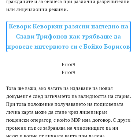
гражданите и за бизнеса при различни разрешителни
или лицензионни режими.
Кеворк Кеворкян разясни нагледно на
Слави Трифонов как трябваше да
проведе интервюто си с Бойко Борисов
Error9
Error9
Това ще важи, ако датата на издаване на новия
документ е след изтичането на валидността на стария.
При това положение получаването на подновената
лична карта може да стане чрез лицензиран
пощенски оператор, с който МВР има договор. С други
промени пък се забранява на чиновниците да ни
искат и копие от личната карта при дадена