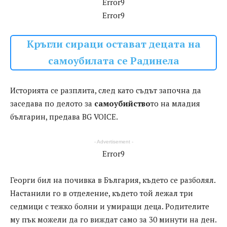
Error9
Error9
Кръгли сираци остават децата на
самоубилата се Радинела
Историята се разплита, след като съдът започна да
заседава по делото за
самоубийство
то на младия
българин, предава BG VOICE.
- Advertisement -
Error9
Георги бил на почивка в България, където се разболял.
Настанили го в отделение, където той лежал три
седмици с тежко болни и умиращи деца. Родителите
му пък можели да го виждат само за 30 минути на ден.