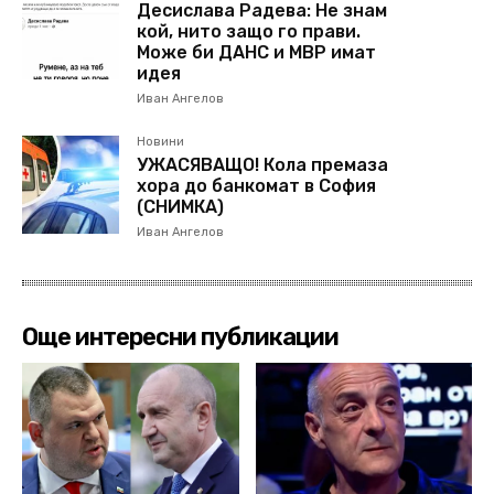
Десислава Радева: Не знам
кой, нито защо го прави.
Може би ДАНС и МВР имат
идея
Иван Ангелов
Новини
УЖАСЯВАЩО! Кола премаза
хора до банкомат в София
(СНИМКА)
Иван Ангелов
Още интересни публикации