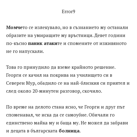
Error9
Момче
то се излекувало, но в съзнанието му останали
образите на умиращите му връстници. Девет години
по-късно
паник атаки
те и спомените от изживяното
не го напускали.
Това го принудило да вземе крайното решение.
Георги се качил на покрива на училището си в
Северен Мур, обадило се на най-близкия си приятел и
след около 20-минутен разговор, скочило.
По време на делото стана ясно, че Георги и друг път
споменавал, че иска да се самоубие. Обичали го
единствено майка му и баща му. Не можел да забрави
и децата в българската
болница
.