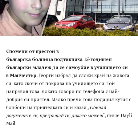
Спомени от престой в
българска
болница
подтикнаха 15-годишен
български младеж да се самоубие в училището си
в
Манчестър
.
Георги избрал да сложи край на живота
си, като скочи от покрива на училището си. Той
направил това, докато говори по телефона с най-
добрия си приятел. Малко преди това подарил кутия с
бонбони на приятелката си и казал „
Обичай
родителите си, прегръщай ги, докато можеш
“, пише Dayli
Mail.