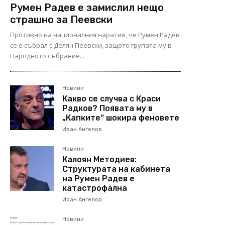
Румен Радев е замислил нещо
страшно за Пеевски
Противно на националния наратив, че Румен Радев
се е събрал с Делян Пеевски, защото групата му в
Народното събрание...
Новини
Какво се случва с Краси
Радков? Появата му в
„Капките“ шокира феновете
Иван Ангелов
Новини
Калоян Методиев:
Структурата на кабинета
на Румен Радев е
катастрофална
Иван Ангелов
Новини