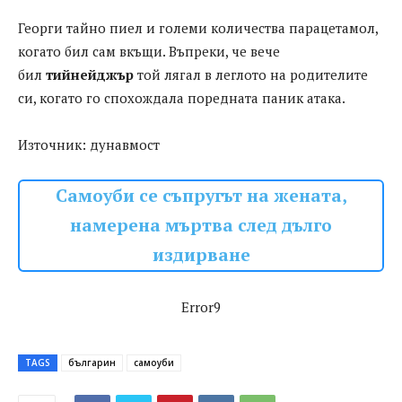
Георги тайно пиел и големи количества парацетамол,
когато бил сам вкъщи. Въпреки, че вече
бил
тийнейджър
той лягал в леглото на родителите
си, когато го спохождала поредната паник атака.
Източник: дунавмост
Самоуби се съпругът на жената,
намерена мъртва след дълго
издирване
Error9
TAGS
българин
самоуби