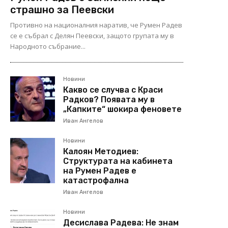
страшно за Пеевски
Противно на националния наратив, че Румен Радев
се е събрал с Делян Пеевски, защото групата му в
Народното събрание...
Новини
Какво се случва с Краси
Радков? Появата му в
„Капките“ шокира феновете
Иван Ангелов
Новини
Калоян Методиев:
Структурата на кабинета
на Румен Радев е
катастрофална
Иван Ангелов
Новини
Десислава Радева: Не знам