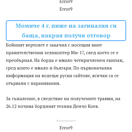
Error9
Error9
Момиче 4 г. пише на загиналия си
баща, накрая получи отговор
Бойният вертолет е закачил с носещия винт
правителствения хеликоптер Ми-17, след което се е
преобърнал. На борда е имало четиричленен екипаж,
сред които е имало и българи. По първоначална
информация на водещи руски сайтове, всички са се
отървали с наранявания.
За съжаление, в следствие на получените травми, на
26.12 почива бордният техник Денчо Коев.
- Advertisement -
Error9