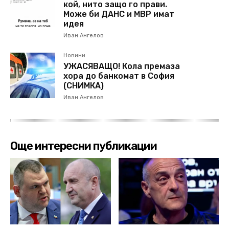
кой, нито защо го прави.
Може би ДАНС и МВР имат
идея
Иван Ангелов
Новини
УЖАСЯВАЩО! Кола премаза
хора до банкомат в София
(СНИМКА)
Иван Ангелов
Още интересни публикации