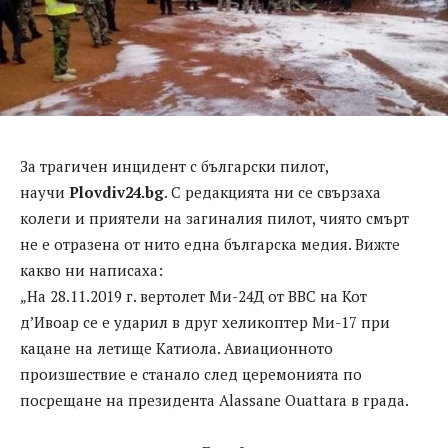
За трагичен инцидент с български пилот,
научи
Plovdiv24.bg
. С редакцията ни се свързаха
колеги и приятели на загиналия пилот, чиято смърт
не е отразена от нито една българска медия. Вижте
какво ни написаха:
„На 28.11.2019 г. вертолет Ми-24Д от ВВС на Кот
д’Ивоар се е ударил в друг хеликоптер Ми-17 при
кацане на летище Катиола. Авиационното
произшествие е станало след церемонията по
посрещане на президента Alassane Ouattara в града.