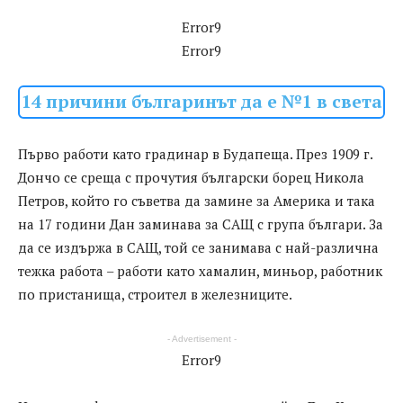
Error9
Error9
14 причини българинът да е №1 в света
Първо работи като градинар в Будапеща. През 1909 г.
Дончо се среща с прочутия български борец Никола
Петров, който го съветва да замине за Америка и така
на 17 години Дан заминава за САЩ с група българи. За
да се издържа в САЩ, той се занимава с най-различна
тежка работа – работи като хамалин, миньор, работник
по пристанища, строител в железниците.
- Advertisement -
Error9