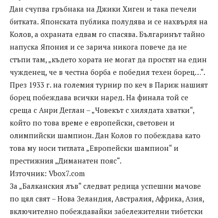
Дан счупва гръбнака на Джики Хиген и така печели
битката. Японската публика полудява и се нахвърля на
Колов, а охраната едвам го спасява. Българинът тайно
напуска Япония и се зарича никога повече да не
стъпи там, „където хората не могат да простят на един
чужденец, че в честна борба е победил техен борец…“.
През 1933 г. на големия турнир по кеч в Париж нашият
борец побеждава всички наред. На финала той се
среща с Анри Деглан – „Човекът с хилядата хватки“,
който по това време е европейски, световен и
олимпийски шампион. Дан Колов го побеждава като
това му носи титлата „Европейски шампион“ и
престижния „Диманатен пояс“.
Източник: Vbox7.com
За „Балканския лъв“ следват редица успешни мачове
по цял свят – Нова Зеландия, Австралия, Африка, Азия,
включително побеждавайки забележителни тибетски