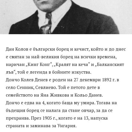
Дан Колов е български борец и кечист, който и до днес
е смятан за най-великия борец на всички времена,
наричан „Кинг Конг“, „Кралят на кеча“ и „Балканският
лъв“, той е легенда в бойните изкуства.
Дончо Колев Денев е роден на 27 декември 1892 г. в
село Сенник, Севлиево. Той е петото дете в
семейството на Яна Живкова и Кольо Данев.
Дончо е едва на 4, когато баща му умира. Тогава на
бъдещия борец се налага да стане овчар, за да се
прехранва. През 1905 г., когато е на 13, напуска
страната и заминава за Унгария.