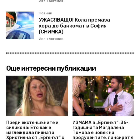
Иван Ангелов
Новини
УЖАСЯВАЩО! Кола премаза
хора до банкомат в София
(СНИМКА)
Иван Ангелов
Още интересни публикации
Преди екстеншъните и
ИЗМАМА в „Ергенът“: 36-
силикона: Ето как е
годишната Магдалена
изглеждала пияната
Томова е човек на
Християна от „Ергенът“ с
продуцентите, лансират я