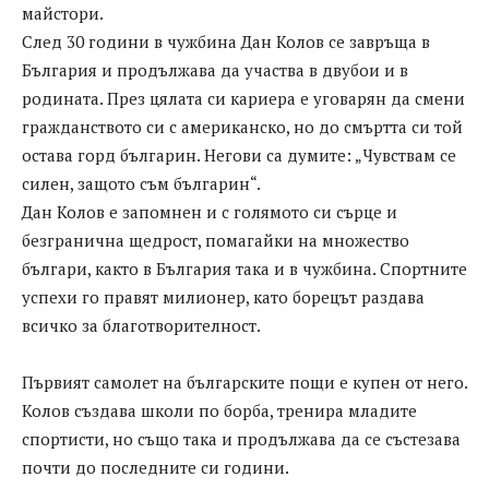
майстори.
След 30 години в чужбина Дан Колов се завръща в
България и продължава да участва в двубои и в
родината. През цялата си кариера е уговарян да смени
гражданството си с американско, но до смъртта си той
остава горд българин. Негови са думите: „Чувствам се
силен, защото съм българин“.
Дан Колов е запомнен и с голямото си сърце и
безгранична щедрост, помагайки на множество
българи, както в България така и в чужбина. Спортните
успехи го правят милионер, като борецът раздава
всичко за благотворителност.
Първият самолет на българските пощи е купен от него.
Колов създава школи по борба, тренира младите
спортисти, но също така и продължава да се състезава
почти до последните си години.