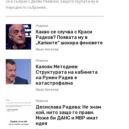
се е събрал с Делян Пеевски, защото групата му в
Народното събрание...
Новини
Какво се случва с Краси
Радков? Появата му в
„Капките“ шокира феновете
Иван Ангелов
Новини
Калоян Методиев:
Структурата на кабинета
на Румен Радев е
катастрофална
Иван Ангелов
Новини
Десислава Радева: Не знам
кой, нито защо го прави.
Може би ДАНС и МВР имат
идея