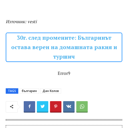
Източник: vesti
30г. след промените: Българинът
остава верен на домашната ракия и
туршич
Error9
TAGS
българин
Дан Колов