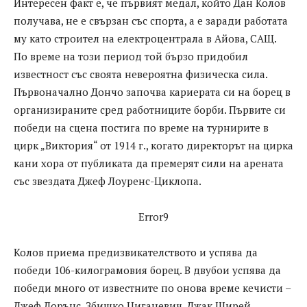
Интересен факт е, че първият медал, който Дан Колов
получава, не е свързан със спорта, а е заради работата
му като строител на електроцентрала в Айова, САЩ.
По време на този период той бързо придобил
известност със своята невероятна физическа сила.
Първоначално Дончо започва кариерата си на борец в
организираните сред работниците борби. Първите си
победи на сцена постига по време на турнирите в
цирк „Виктория“ от 1914 г., когато директорът на цирка
кани хора от публиката да премерят сили на арената
със звездата Джеф Лоуренс-Циклопа.
Error9
Колов приема предизвикателството и успява да
победи 106-килограмовия борец. В двубои успява да
победи много от известните по онова време кечисти –
Джеф Лорънс, Збишко Циганевич, Джак Ширей,