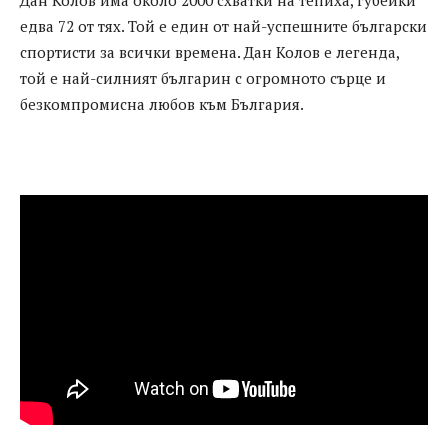
Дан Колов има около 2000 схватки на тепиха, губейки
едва 72 от тях. Той е един от най-успешните български
спортисти за всички времена. Дан Колов е легенда,
той е най-силният българин с огромното сърце и
безкомпромисна любов към България.