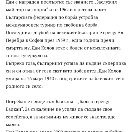
Дан е награден посмъртно със званието „Заслужил
майстор на спорта“ и от 1962 г. в негова памет
Българската федерация по борба устройва
международен турнир по свободна борба.
Последният двубой на великият българин е срещу Ал
Перейра в София през 1939 г., една година преди
смъртта му. Дан Колов вече е болен от неизлечимата
тогава туберкулоза.
Въпреки това, българинът успява да надвие съперника
си и си отива от този свят като победител. Дан Колов
умира на 26 март 1940 г. под грижите на близките си в
родното си село.
Погребан е с лице към Балкана – „Балкан срещу
Балкан“. За съжаление не успява да създаде свое
семейство, а за интимния му живот се знае твърде
малко.