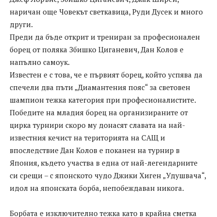
наричан още Човекът светкавица, Руди Дусек и много
други.
Преди да бъде открит и трениран за професионален
борец от поляка Збишко Циганевич, Дан Колов е
напълно самоук.
Известен е с това, че е първият борец, който успява да
спечели два пъти „Диамантения пояс“ за световен
шампион тежка категория при професионалистите.
Победите на младия борец на организираните от
цирка турнири скоро му донасят славата на най-
известния кечист на територията на САЩ и
впоследствие Дан Колов е поканен на турнир в
Япония, където участва в една от най-легендарните
си срещи – с японското чудо Джики Хиген „Удушвача“,
идол на японската борба, непобеждаван никога.
Борбата е изключително тежка като в крайна сметка