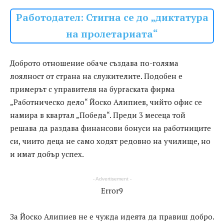
Работодател: Стигна се до „диктатура
на пролетариата“
Доброто отношение обаче създава по-голяма
лоялност от страна на служителите. Подобен е
примерът с управителя на бургаската фирма
„Работническо дело“ Йоско Алипиев, чийто офис се
намира в квартал „Победа“. Преди 3 месеца той
решава да раздава финансови бонуси на работниците
си, чиито деца не само ходят редовно на училище, но
и имат добър успех.
- Advertisement -
Error9
За Йоско Алипиев не е чужда идеята да правиш добро.