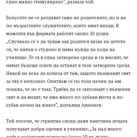
едно малко стимулиране“, разказа той.
Бонусите не се раздават само на родителите, но и на
по-възрастните служителите, които имат внуци. В
момента във фирмата работят около 30 души.
„Случвало се е да чувам как родител казва на детето
си, че навън е студено и няма нужда да ходи на
училище. Те са в една затворена среда и си мислят, че
нямат бъдеще освен да останат в тази затворена среда.
Никой не иска да излиза от там, защото външният свят
за тях е непознат. Опитвам се по този начин да им
покажа, че не е така. Трябва да се запознаят с външния
свят и да видят, че има много по-хубави места и по-
хубав начин на живот“, допълни Алипиев.
Той посочи, че стриктно следи дали наистина децата
получават добри оценки в училище. „За над много
добър родителят получава бонус 50 лв. върху