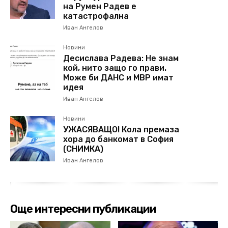
на Румен Радев е
катастрофална
Иван Ангелов
Новини
Десислава Радева: Не знам
кой, нито защо го прави.
Може би ДАНС и МВР имат
идея
Иван Ангелов
Новини
УЖАСЯВАЩО! Кола премаза
хора до банкомат в София
(СНИМКА)
Иван Ангелов
Още интересни публикации