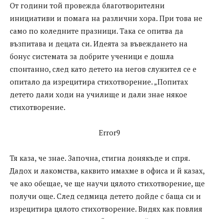
От години той провежда благотворителни
инициативи и помага на различни хора. При това не
само по коледните празници. Така се опитва да
възпитава и децата си. Идеята за въвеждането на
бонус системата за добрите ученици е дошла
спонтанно, след като детето на негов служител се е
опитало да изрецитира стихотворение. „Попитах
детето дали ходи на училище и дали знае някое
стихотворение.
Error9
Тя каза, че знае. Започна, стигна донякъде и спря.
Дадох и лакомства, каквито имахме в офиса и й казах,
че ако обещае, че ще научи цялото стихотворение, ще
получи още. След седмица детето дойде с баща си и
изрецитира цялото стихотворение. Видях как повлия