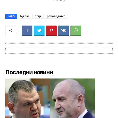
TAGS
Буграс
деца
работодател
Последни новини