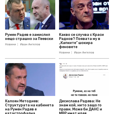
Румен Радев е замислил
Какво се случва с Краси
нещо страшно за Пеевски
Радков? Появата му в
„Капките“ шокира
Новини
Иван Ангелов
феновете
Новини
Иван Ангелов
Калоян Методиев:
Десислава Радева: Не
Структурата на кабинета
знам кой, нито защо го
на Румен Радев е
прави. Може би ДАНС и
катастрофална
МВР имат идея