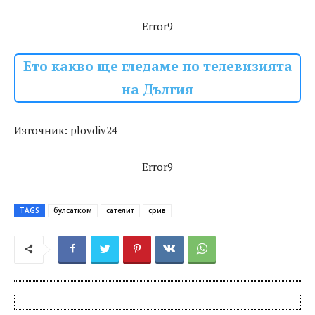
Error9
Ето какво ще гледаме по телевизията
на Дългия
Източник: plovdiv24
Error9
TAGS
булсатком
сателит
срив