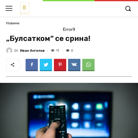
Новини
Error9
„Булсатком“ се срина!
От
Иван Ангелов
11
0