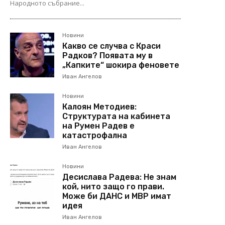
Народното събрание...
Новини
Какво се случва с Краси
Радков? Появата му в
„Капките“ шокира феновете
Иван Ангелов
Новини
Калоян Методиев:
Структурата на кабинета
на Румен Радев е
катастрофална
Иван Ангелов
Новини
Десислава Радева: Не знам
кой, нито защо го прави.
Може би ДАНС и МВР имат
идея
Иван Ангелов