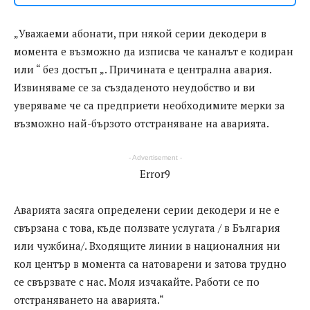
„Уважаеми абонати, при някой серии декодери в
момента е възможно да изписва че каналът е кодиран
или “ без достъп „. Причината е централна авария.
Извиняваме се за създаденото неудобство и ви
уверяваме че са предприети необходимите мерки за
възможно най-бързото отстраняване на аварията.
- Advertisement -
Error9
Аварията засяга определени серии декодери и не е
свързана с това, къде ползвате услугата / в България
или чужбина/. Входящите линии в националния ни
кол център в момента са натоварени и затова трудно
се свързвате с нас. Моля изчакайте. Работи се по
отстраняването на аварията.“