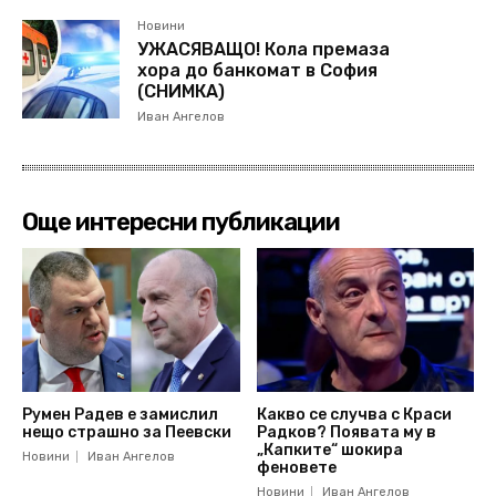
Новини
УЖАСЯВАЩО! Кола премаза
хора до банкомат в София
(СНИМКА)
Иван Ангелов
Още интересни публикации
Румен Радев е замислил
Какво се случва с Краси
нещо страшно за Пеевски
Радков? Появата му в
„Капките“ шокира
Новини
Иван Ангелов
феновете
Новини
Иван Ангелов