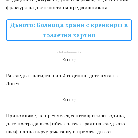
фрактура на двете кости на предмишницата.
Дъното: Болница храни с кренвирш в
тоалетна хартия
- Advertisement -
Error9
Разследват насилие над 2-годишно дете в ясла в
Ловеч
Error9
Припомняме, че през месец септември тази година,
дете пострада в софийска детска градина, след като
шкаф падна върху ръката му и премаза два от