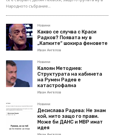
Народното събрание...
Новини
Какво се случва с Краси
Радков? Появата му в
„Капките“ шокира феновете
Иван Ангелов
Новини
Калоян Методиев:
Структурата на кабинета
на Румен Радев е
катастрофална
Иван Ангелов
Новини
Десислава Радева: Не знам
кой, нито защо го прави.
Може би ДАНС и МВР имат
идея
Иван Ангелов