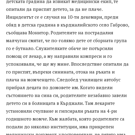
детската градина да извикат медицински екип, те
опитали да приспят детето, за да не плаче.
Инцидентът се е случил на 10-ти декември, преди
обяд в детска градина в кърджалийското село Габрово,
съобщава Монитор. Родителите на пострадалия
малчуган смятат, че по-голямо дете от сборната група
го е бутнало. Служителките обаче не потърсили
помощ от лекар, а му направили компреси и го
успокоявали, че ще му мине. Впоследствие опитали да
го приспят, въпреки синината, отока на ръката и
плача на момченцето. Следобед училищен автобус
прибрал децата по домовете им. Когато видели
състоянието на сина си, родителите незабавно завели
детето си в болницата в Кърджали. Там лекарите
установили счупване и гипсирали ръката на 4-ри
годишното момче. Към жалбата, която родителите са
подали до няколко институции, има прикрепен
медицински документ, удостоверяващ, че детето има