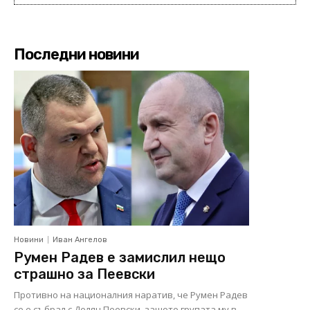
Последни новини
Новини
Иван Ангелов
Румен Радев е замислил нещо
страшно за Пеевски
Противно на националния наратив, че Румен Радев
се е събрал с Делян Пеевски, защото групата му в