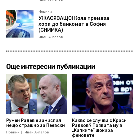
Новини
УЖАСЯВАЩО! Кола премаза
хора до банкомат в София
(СНИМКА)
Иван Ангелов
Още интересни публикации
Румен Радев е замислил
Какво се случва с Краси
нещо страшно за Пеевски
Радков? Появата му в
„Капките“ шокира
Новини
Иван Ангелов
феновете