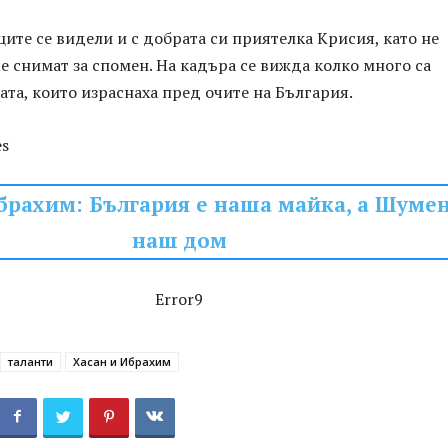
ите се видели и с добрата си приятелка Крисия, като не
е снимат за спомен. На кадъра се вижда колко много са
та, които израснаха пред очите на България.
es
брахим: България е наша майка, а Шумен
наш дом
Error9
таланти
Хасан и Ибрахим