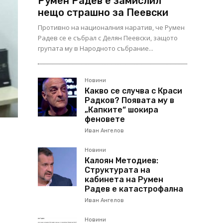
Румен Радев е замислил
нещо страшно за Пеевски
Противно на националния наратив, че Румен
Радев се е събрал с Делян Пеевски, защото
групата му в Народното събрание...
Новини
Какво се случва с Краси
Радков? Появата му в
„Капките“ шокира
феновете
Иван Ангелов
Новини
Калоян Методиев:
Структурата на
кабинета на Румен
Радев е катастрофална
Иван Ангелов
Новини