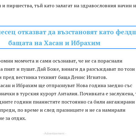
и пиршества, тъй като залагат на здравословния начин н
есец отказват да възстановят като фелд
бащата на Хасан и Ибрахим
ромни момчета и сами осъзнават, че не са пораснали
да пият и пушат. Дай Боже, винаги да разсъждават по този
и пред вестника техният баща Денис Игнатов.
асан и Ибрахим ще отпразнуват Нова година заедно със
значки в турския курорт Анталия. Почивката е заслужена,
едните години пианистите постоянно са били ангажирани
преди, по време и след празниците и не са намирали
е за отдих.
- Advertisement -