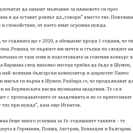
почитат да запазят мълчание за плановете си през
на и да оставят роялът да „говори“ вместо тях. Пожелава
 и спокойствие, от което имат огромна нужда.
, че годината ще е 2020, а обещахме преди 5 години, че т
лна. Решиха, че първите им мечти и стъпки по следите н
почнаха от тази земя и подготовката за големия конкурс в
а Варшава след няколко месеца трябва да бъде в Шумен,
на най-великия български композитор и диригент Панчо
и мисъл ги върна в Шумен. Разбира се, че продължават да
 на Берлинската висша музикална академия. Те са в
кт с преподавателите от академията и не се притесняват
с тях при нужда“, каза още Игнатов.
ина беше много успешна за 16-годишните таланти – те
церта в Германия, Полша, Австрия, Холандия и България.