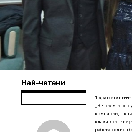
Най-четени
Талантливите 
„Не пием и не п
компании, с кои
клавирните вирт
работа година б