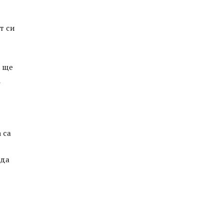
т си
я ще
а
 са
 да