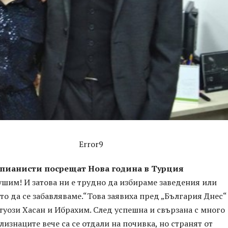
Error9
пианисти посрещат Нова година в Турция
ушим! И затова ни е трудно да избираме заведения или
то да се забавляваме.“Това заявиха пред „България Днес“
уози Хасан и Ибрахим. След успешна и свързана с много
лизнаците вече са се отдали на почивка, но странят от