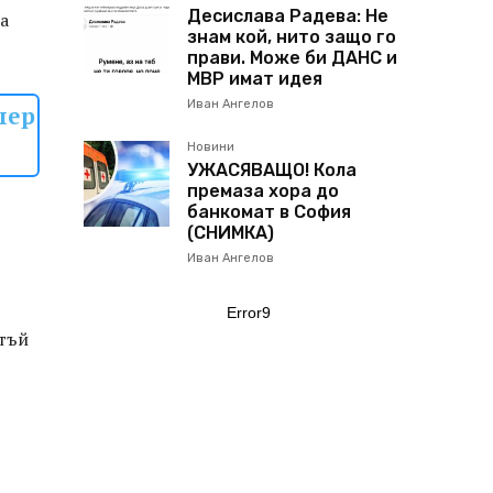
Десислава Радева: Не
а
знам кой, нито защо го
прави. Може би ДАНС и
МВР имат идея
Иван Ангелов
шер
Новини
УЖАСЯВАЩО! Кола
премаза хора до
банкомат в София
(СНИМКА)
Иван Ангелов
Error9
 тъй