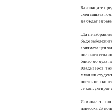
Близнаците пред
следващата годи
да бъдат здрави
„Да не забравим
бъде забележите
голямата цел за
полската столиц
близо до духа 
Владигеров. Таз
младши студенти
постоянен конта
се консултират 
Изминалата год
изнесоха 23 кон