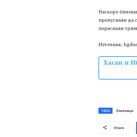
Наскоро близнац
пропуснали да с
пораснали трима
Източник: bgdn
Хасан и И
TAGS
близнаци
Share