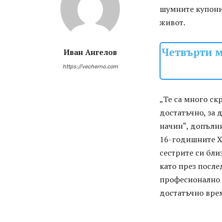
шумните купони 
живот.
Четвърти м
Иван Ангелов
https://vecherno.com
„Те са много ск
достатъчно, за 
начин“, допълн
16-годишните Х
сестрите си бли
като през посл
професионално 
достатъчно врем