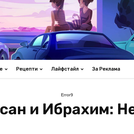
е
Рецепти
Лайфстайл
За Реклама
Error9
сан и Ибрахим: Не