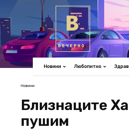
Новини
Любопитно
Здрав
Новини
Близнаците Ха
пушим