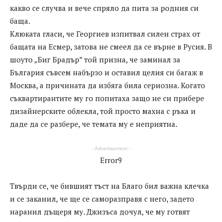
какво се случва и вече спряло да пита за родния си
баща.
Клюката гласи, че Георгиев изпитвал силен страх от
бащата на Есмер, затова не смеел да се върне в Русия. В
шоуто „Биг Брадър” той призна, че заминал за
България съвсем набързо и оставил целия си багаж в
Москва, а причината да избяга била сериозна. Когато
съквартирантите му го попитаха защо не си прибере
дизайнерските облекла, той просто махна с ръка и
даде да се разбере, че темата му е неприятна.
- Advertisement -
Error9
Твърди се, че бившият тъст на Благо бил важна клечка
и се заканил, че ще се саморазправя с него, задето
наранил дъщеря му. Джизъса дочул, че му готвят