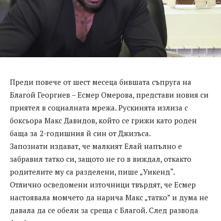
Преди повече от шест месеца бившата съпруга на
Благой Георгиев – Есмер Омерова, представи новия си
приятел в социалната мрежа. Рускинята излиза с
боксьора Макс Давидов, който се грижи като роден
баща за 2-годишния й син от Джизъса.
Запознати издават, че малкият Елай напълно е
забравил татко си, защото не го в виждал, откакто
родителите му са разделени, пише „Уикенд“.
Отлично осведомени източници твърдят, че Есмер
настоявала момчето да нарича Макс „татко” и дума не
давала да се обели за среща с Благой. След развода