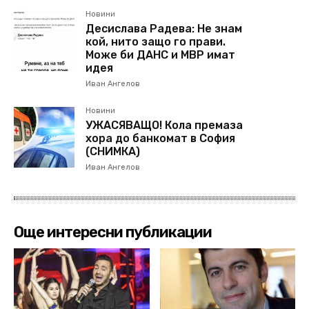
Новини
Десислава Радева: Не знам
кой, нито защо го прави.
Може би ДАНС и МВР имат
идея
Иван Ангелов
Новини
УЖАСЯВАЩО! Кола премаза
хора до банкомат в София
(СНИМКА)
Иван Ангелов
Още интересни публикации