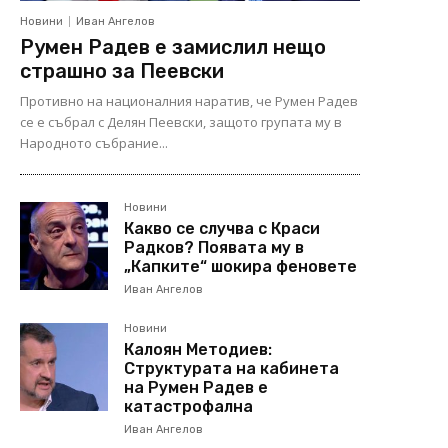
Новини
Иван Ангелов
Румен Радев е замислил нещо
страшно за Пеевски
Противно на националния наратив, че Румен Радев
се е събрал с Делян Пеевски, защото групата му в
Народното събрание...
Новини
Какво се случва с Краси
Радков? Появата му в
„Капките“ шокира феновете
Иван Ангелов
Новини
Калоян Методиев:
Структурата на кабинета
на Румен Радев е
катастрофална
Иван Ангелов