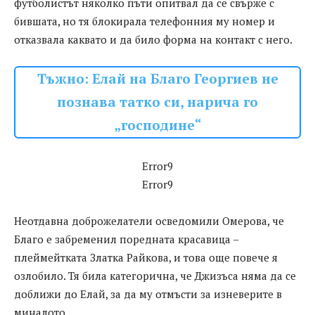
футболистът няколко пъти опитвал да се свърже с
бившата, но тя блокирала телефонния му номер и
отказвала каквато и да било форма на контакт с него.
Тъжно: Елай на Благо Георгиев не
познава татко си, нарича го
„господине“
Error9
Error9
Неотдавна доброжелатели осведомили Омерова, че
Благо е забременил поредната красавица –
плеймейтката Златка Райкова, и това още повече я
озлобило. Тя била категорична, че Джизъса няма да се
доближи до Елай, за да му отмъсти за изневерите в
миналото.