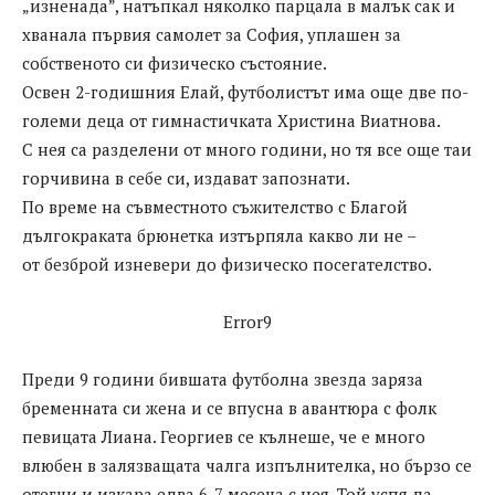
„изненада”, натъпкал няколко парцала в малък сак и
хванала първия самолет за София, уплашен за
собственото си физическо състояние.
Освен 2-годишния Елай, футболистът има още две по-
големи деца от гимнастичката Христина Виатнова.
С нея са разделени от много години, но тя все още таи
горчивина в себе си, издават запознати.
По време на съвместното съжителство с Благой
дългокраката брюнетка изтърпяла какво ли не –
от безброй изневери до физическо посегателство.
Error9
Преди 9 години бившата футболна звезда заряза
бременната си жена и се впусна в авантюра с фолк
певицата Лиана. Георгиев се кълнеше, че е много
влюбен в залязващата чалга изпълнителка, но бързо се
отегчи и изкара едва 6-7 месеца с нея. Той успя да