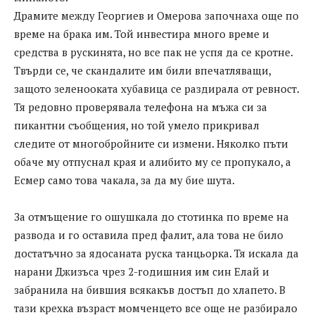
Драмите между Георгиев и Омерова започнаха още по
време на брака им. Той инвестира много време и
средства в рускинята, но все пак не успя да се кротне.
Твърди се, че скандалите им били впечатляващи,
защото зеленооката хубавица се раздирала от ревност.
Тя редовно проверявала телефона на мъжа си за
пикантни съобщения, но той умело прикривал
следите от многобройните си измени. Няколко пъти
обаче му отпуснал края и алибито му се пропукало, а
Есмер само това чакала, за да му бие шута.
За отмъщение го ошушкала до стотинка по време на
развода и го оставила пред фалит, ала това не било
достатъчно за ядосаната руска танцьорка. Тя искала да
нарани Джизъса чрез 2-годишния им син Елай и
забранила на бившия всякакъв достъп до хлапето. В
тази крехка възраст момченцето все още не разбирало