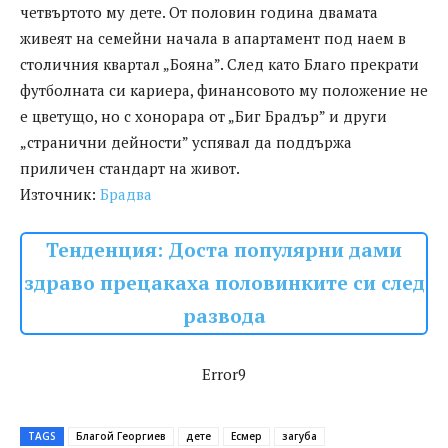
четвъртото му дете. От половин година двамата
живеят на семейни начала в апартамент под наем в
столичния квартал „Бояна”. След като Благо прекрати
футболната си кариера, финансовото му положение не
е цветущо, но с хонорара от „Биг Брадър” и други
„странични дейности” успявал да поддържа
приличен стандарт на живот.
Източник:
Брадва
Тенденция: Доста популярни дами
здраво прецакаха половинките си след
развода
Error9
TAGS
Благой Георгиев
дете
Есмер
загуба