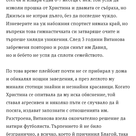
измоли прошка от Христина и двамата се събраха, но
Джизъса не изтрая дълго, без да погледне чуждо.
Изневерите на уж набожния спортист нямаха край, но
въпреки това гимнастичката си затваряше очите и
търпеше хиляди унижения. След 3 години Витанова
забременя повторно и роди синът им Давид,
но и бебето не успя да сплоти семейството.
По това време плейбоят почти не се прибирал у дома
и обикалял нощни заведения, а през леглото му
минали стотици знайни и незнайни красавици. Когато
Христина се опитвала да му иска обяснение, той
ставал агресивен и няколко пъти се случвало да й
посяга, издават запознати с отношенията им.
Разстроена, Витанова взела окончателно решение да
натири футболиста. Търпението й не било
безгранично, а всичко, което й причинил Благой, така