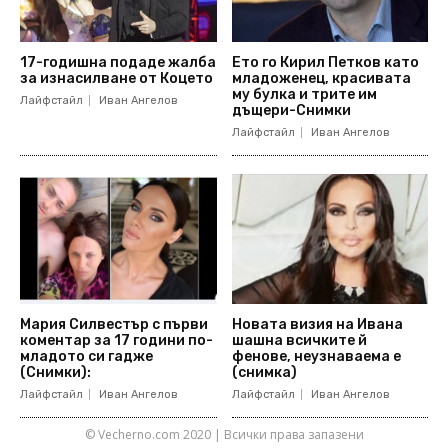
17-годишна подаде жалба
Ето го Кирил Петков като
за изнасилване от Коцето
младоженец, красивата
му булка и трите им
Лайфстайл
Иван Ангелов
дъщери-Снимки
Лайфстайл
Иван Ангелов
Мария Силвестър с първи
Новата визия на Ивана
коментар за 17 години по-
шашна всичките й
младото си гадже
фенове, неузнаваема е
(Снимки):
(снимка)
Лайфстайл
Иван Ангелов
Лайфстайл
Иван Ангелов
© Vecherno.com 2020 | Всички права запазени