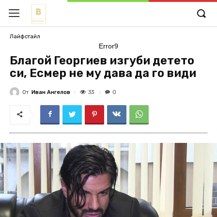
Лайфстайл
Error9
Благой Георгиев изгуби детето
си, Есмер не му дава да го види
От
Иван Ангелов
33
0