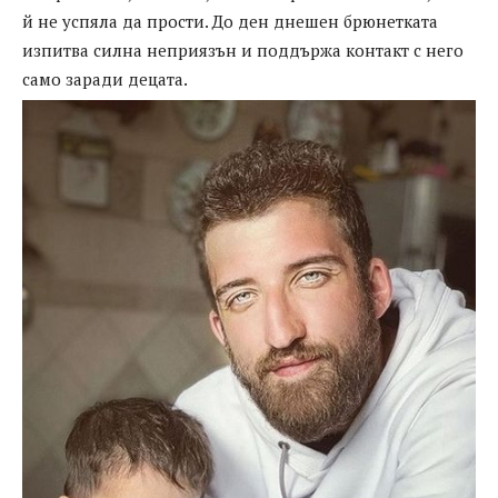
й не успяла да прости. До ден днешен брюнетката
изпитва силна неприязън и поддържа контакт с него
само заради децата.