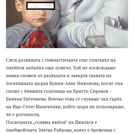
След раздялата с гимнастичката секс списъкът на
плейбоя набъбна още повече. Той не изглеждаше
никак сломен от разлъката и завъртя главата на
богаташката щерка Куини-Алис Николова, после пък
спеше с бившата годеница на Христо Сираков –
Биляна Евгениева. Всичко това се слуваше зад гърба
на Ицо Стоте Манекенки, който дори не подозираше,
че е рогоносец.
Последната „голяма любов” на Джизъса е
плеймейтката Златка Райкова, която е бременна с