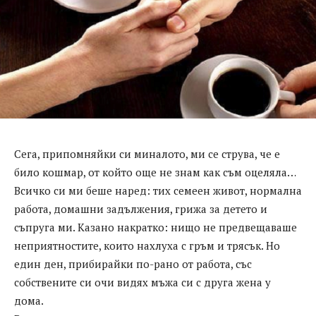
Сега, припомняйки си миналото, ми се струва, че е
било кошмар, от който още не знам как съм оцеляла…
Всичко си ми беше наред: тих семеен живот, нормална
работа, домашни задължения, грижа за детето и
съпруга ми. Казано накратко: нищо не предвещаваше
неприятностите, които нахлуха с гръм и трясък. Но
един ден, прибирайки по-рано от работа, със
собствените си очи видях мъжа си с друга жена у
дома.