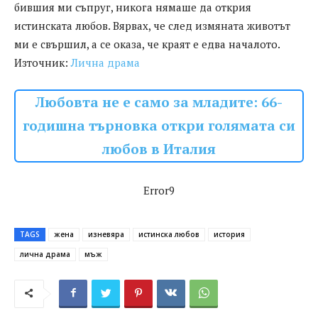
бившия ми съпруг, никога нямаше да открия
истинската любов. Вярвах, че след измяната животът
ми е свършил, а се оказа, че краят е едва началото.
Източник:
Лична драма
Любовта не е само за младите: 66-
годишна търновка откри голямата си
любов в Италия
Error9
TAGS
жена
изневяра
истинска любов
история
лична драма
мъж