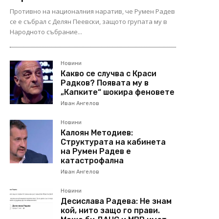
Противно на националния наратив, че Румен Радев
се е събрал с Делян Пеевски, защото групата му в
Народното събрание...
Новини
Какво се случва с Краси
Радков? Появата му в
„Капките“ шокира феновете
Иван Ангелов
Новини
Калоян Методиев:
Структурата на кабинета
на Румен Радев е
катастрофална
Иван Ангелов
Новини
Десислава Радева: Не знам
кой, нито защо го прави.