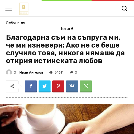
Любопитно
Error9
Благодарна съм на съпруга ми,
че ми изневери: Ако не се беше
случило това, никога нямаше да
открия истинската любов
От
Иван Ангелов
81611
0