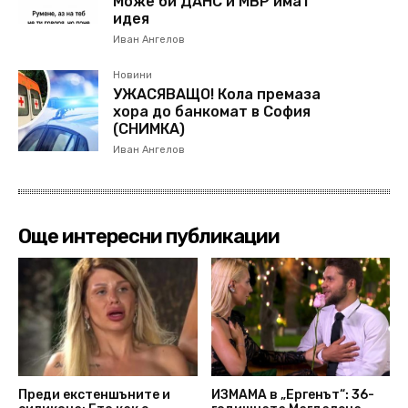
Може би ДАНС и МВР имат
идея
Иван Ангелов
Новини
УЖАСЯВАЩО! Кола премаза
хора до банкомат в София
(СНИМКА)
Иван Ангелов
Още интересни публикации
Преди екстеншъните и
ИЗМАМА в „Ергенът“: 36-