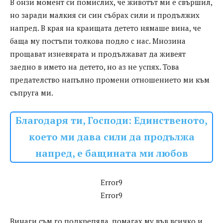
В онзи момент си помислих, че животът ми е свършил,
но заради малкия си син събрах сили и продължих
напред. В края на краищата детето нямаше вина, че
баща му постъпи толкова подло с нас. Мнозина
прощават изневярата и продължават да живеят
заедно в името на детето, но аз не успях. Това
предателство напълно промени отношението ми към
съпруга ми.
Благодаря ти, Господи: Единственото,
което ми дава сили да продължа
напред, е бащината ми любов
Error9
Error9
Винаги съм го подкрепяла, помагах му във всичко и