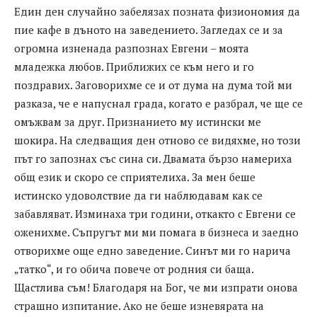
Един ден случайно забелязах позната физиономия да
пие кафе в дъното на заведението. Загледах се и за
огромна изненада разпознах Евгени – моята
младежка любов. Приближих се към него и го
поздравих. Заговорихме се и от дума на дума той ми
разказа, че е напуснал града, когато е разбрал, че ще се
омъжвам за друг. Признанието му истински ме
шокира. На следващия ден отново се видяхме, но този
път го запознах със сина си. Двамата бързо намериха
общ език и скоро се сприятелиха. За мен беше
истинско удоволствие да ги наблюдавам как се
забавляват. Изминаха три години, откакто с Евгени се
оженихме. Съпругът ми ми помага в бизнеса и заедно
отворихме още едно заведение. Синът ми го нарича
„татко“, и го обича повече от родния си баща.
Щастлива съм! Благодаря на Бог, че ми изпрати онова
страшно изпитание. Ако не беше изневярата на