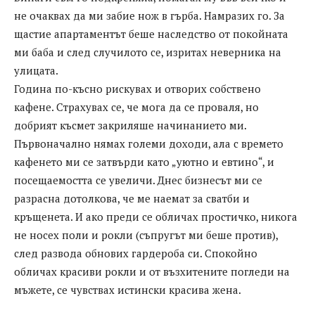
не очаквах да ми забие нож в гърба. Намразих го. За
щастие апартаментът беше наследство от покойната
ми баба и след случилото се, изритах неверника на
улицата.
Година по-късно рискувах и отворих собствено
кафене. Страхувах се, че мога да се проваля, но
добрият късмет закриляше начинанието ми.
Първоначално нямах големи доходи, ала с времето
кафенето ми се затвърди като „уютно и евтино“, и
посещаемостта се увеличи. Днес бизнесът ми се
разрасна дотолкова, че ме наемат за сватби и
кръщенета. И ако преди се обличах простичко, никога
не носех поли и рокли (съпругът ми беше против),
след развода обнових гардероба си. Спокойно
обличах красиви рокли и от възхитените погледи на
мъжете, се чувствах истински красива жена.