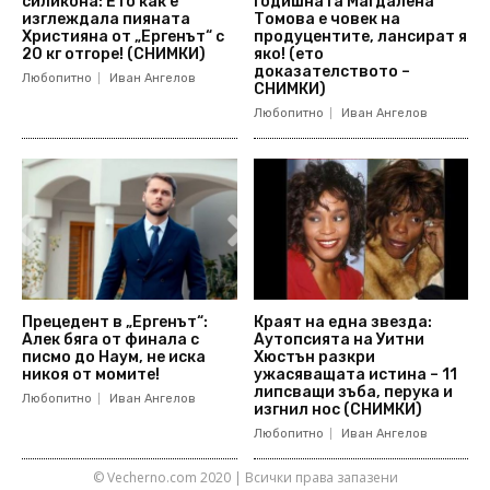
силикона: Ето как е
годишната Магдалена
изглеждала пияната
Томова е човек на
Християна от „Ергенът“ с
продуцентите, лансират я
20 кг отгоре! (СНИМКИ)
яко! (ето
доказателството –
Любопитно
Иван Ангелов
СНИМКИ)
Любопитно
Иван Ангелов
Прецедент в „Ергенът“:
Краят на една звезда:
Алек бяга от финала с
Аутопсията на Уитни
писмо до Наум, не иска
Хюстън разкри
никоя от момите!
ужасяващата истина – 11
липсващи зъба, перука и
Любопитно
Иван Ангелов
изгнил нос (СНИМКИ)
Любопитно
Иван Ангелов
© Vecherno.com 2020 | Всички права запазени