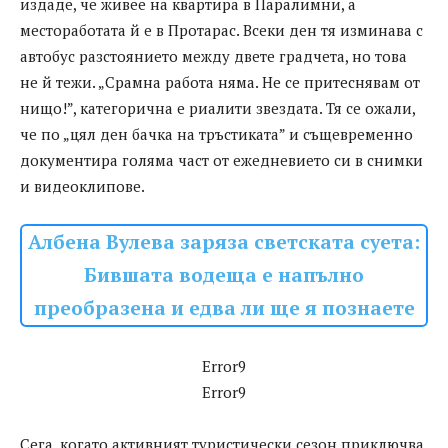
издаде, че живее на квартира в Паралимни, а
местоработата й е в Протарас. Всеки ден тя изминава с
автобус разстоянието между двете градчета, но това
не й тежи. „Срамна работа няма. Не се притеснявам от
нищо!”, категорична е риалити звездата. Тя се ожали,
че по „цял ден бачка на тръстиката” и същевременно
документира голяма част от ежедневието си в снимки
и видеоклипове.
Албена Вулева заряза светската суета:
Бившата водеща е напълно
преобразена и едва ли ще я познаете
Error9
Error9
Сега, когато активният туристически сезон приключва,