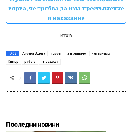
вярва, че трябва да има престъпление
и наказание
Error9
TAGS
Албена Вулева
гурбет
завръщане
камериерка
Кипър
работа
тв водеща
Последни новини