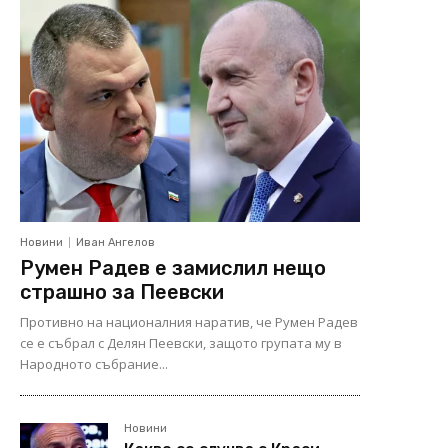
Новини
Иван Ангелов
Румен Радев е замислил нещо
страшно за Пеевски
Противно на националния наратив, че Румен Радев
се е събрал с Делян Пеевски, защото групата му в
Народното събрание...
Новини