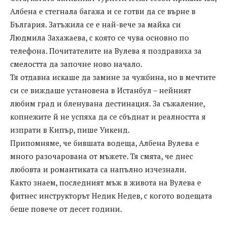
Албена е стегнала багажа и се готви да се върне в
България. Затъжила се е най-вече за майка си
Людмила Захажаева, с която се чува основно по
телефона. Почитателите на Вулева я поздравиха за
смелостта да започне ново начало.
Тя отдавна искаше да замине за чужбина, но в мечтите
си се виждаше установена в Истанбул – нейният
любим град и бленувана дестинация. За съжаление,
копнежите й не успяха да се сбъднат и реалността я
изпрати в Кипър, пише Уикенд.
Припомняме, че бившата водеща, Албена Вулева е
много разочарована от мъжете. Тя смята, че днес
любовта и романтиката са напълно изчезнали.
Както знаем, последният мъж в живота на Вулева е
фитнес инструкторът Недик Недев, с когото водещата
беше повече от десет години.