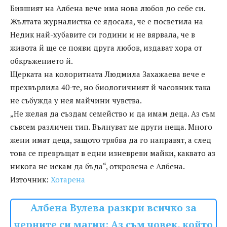
Бившият на Албена вече има нова любов до себе си.
Жълтата журналистка се ядосала, че е посветила на
Недик най-хубавите си години и не вярвала, че в
живота й ще се появи друга любов, издават хора от
обкръжението й.
Щерката на колоритната Людмила Захажаева вече е
прехвърлила 40-те, но биологичният й часовник така
не събужда у нея майчини чувства.
„Не желая да създам семейство и да имам деца. Аз съм
съвсем различен тип. Вълнуват ме други неща. Много
жени имат деца, защото трябва да го направят, а след
това се превръщат в едни изневреви майки, каквато аз
никога не искам да бъда“, откровена е Албена.
Източник:
Хотарена
Албена Вулева разкри всичко за
черните си магии: Аз съм човек, който