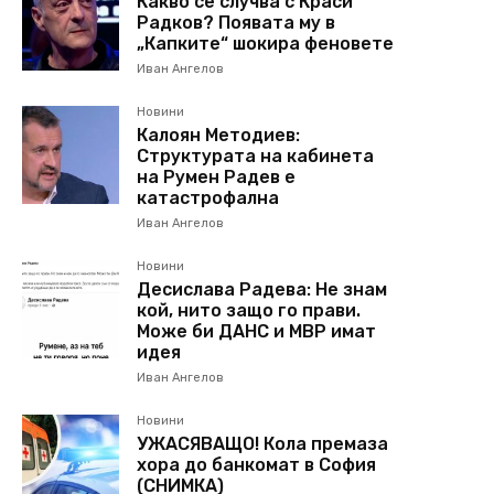
Какво се случва с Краси
Радков? Появата му в
„Капките“ шокира феновете
Иван Ангелов
Новини
Калоян Методиев:
Структурата на кабинета
на Румен Радев е
катастрофална
Иван Ангелов
Новини
Десислава Радева: Не знам
кой, нито защо го прави.
Може би ДАНС и МВР имат
идея
Иван Ангелов
Новини
УЖАСЯВАЩО! Кола премаза
хора до банкомат в София
(СНИМКА)