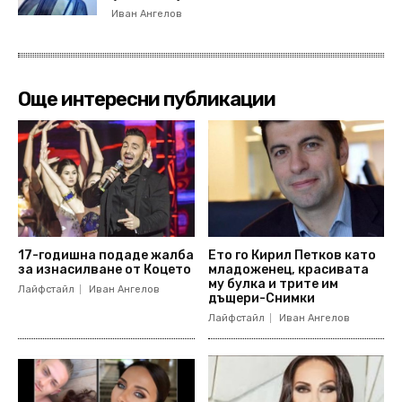
Иван Ангелов
Още интересни публикации
17-годишна подаде жалба
Ето го Кирил Петков като
за изнасилване от Коцето
младоженец, красивата
му булка и трите им
Лайфстайл
Иван Ангелов
дъщери-Снимки
Лайфстайл
Иван Ангелов