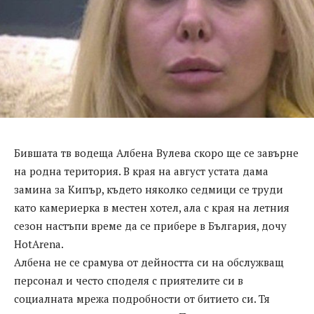
Бившата тв водеща Албена Вулева скоро ще се завърне
на родна територия. В края на август устата дама
замина за Кипър, където няколко седмици се труди
като камериерка в местен хотел, ала с края на летния
сезон настъпи време да се прибере в България, дочу
HotArena.
Албена не се срамува от дейността си на обслужващ
персонал и често споделя с приятелите си в
социалната мрежа подробности от битието си. Тя