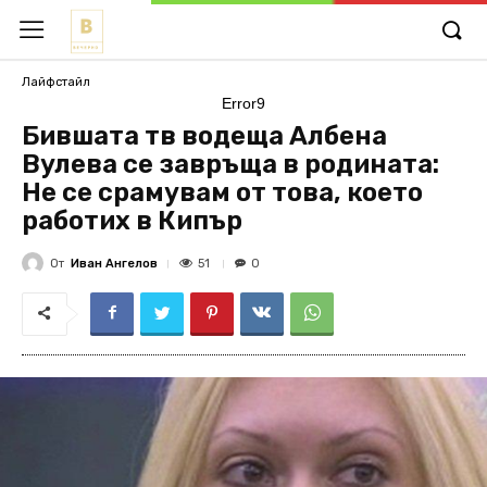
Лайфстайл
Error9
Бившата тв водеща Албена
Вулева се завръща в родината:
Не се срамувам от това, което
работих в Кипър
От
Иван Ангелов
51
0