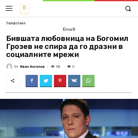
Лайфстайл
Error9
Бившата любовница на Богомил
Грозев не спира да го дразни в
социалните мрежи
От
Иван Ангелов
58
0