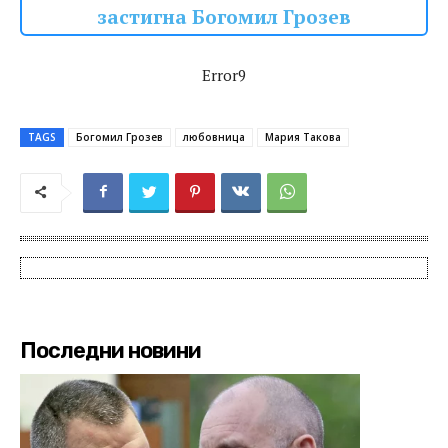
застигна Богомил Грозев
Error9
TAGS
Богомил Грозев
любовница
Мария Такова
Последни новини