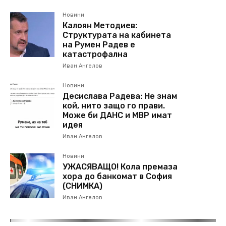
Новини
Калоян Методиев:
Структурата на кабинета
на Румен Радев е
катастрофална
Иван Ангелов
Новини
Десислава Радева: Не знам
кой, нито защо го прави.
Може би ДАНС и МВР имат
идея
Иван Ангелов
Новини
УЖАСЯВАЩО! Кола премаза
хора до банкомат в София
(СНИМКА)
Иван Ангелов