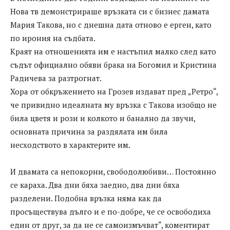
Нова тв демонстрираше връзката си с бизнес дамата
Мария Такова, но с днешна дата отново е ерген, като
по ирония на съдбата.
Краят на отношенията им е настъпил малко след като
съдът официално обяви брака на Богомил и Кристина
Радичева за разтрогнат.
Хора от обкръжението на Грозев издават пред „Ретро“,
че привидно идеалната му връзка с Такова изобщо не
била цветя и рози и колкото и банално да звучи,
основната причина за раздялата им била
несходството в характерите им.
И двамата са непокорни, свободолюбиви… Постоянно
се караха. Два дни бяха заедно, два дни бяха
разделени. Подобна връзка няма как да
просъществува дълго и е по-добре, че се освободиха
един от друг, за да не се самоизмъчват“, коментират