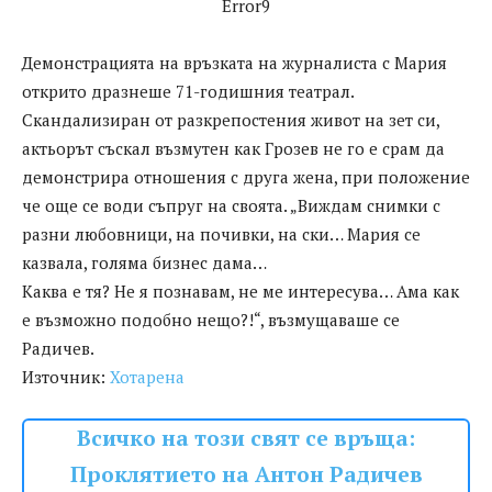
Error9
Демонстрацията на връзката на журналиста с Мария
открито дразнеше 71-годишния театрал.
Скандализиран от разкрепостения живот на зет си,
актьорът съскал възмутен как Грозев не го е срам да
демонстрира отношения с друга жена, при положение
че още се води съпруг на своята. „Виждам снимки с
разни любовници, на почивки, на ски… Мария се
казвала, голяма бизнес дама…
Каква е тя? Не я познавам, не ме интересува… Ама как
е възможно подобно нещо?!“, възмущаваше се
Радичев.
Източник:
Хотарена
Всичко на този свят се връща:
Проклятието на Антон Радичев