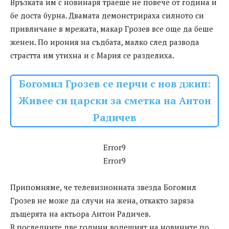
Връзката им с новинаря траеше не повече от година и
бе доста бурна. Двамата демонстрираха силното си
привличане в мрежата, макар Грозев все още да беше
женен. По ирония на съдбата, малко след развода
страстта им утихна и с Мария се разделиха.
Богомил Грозев се перчи с нов джип:
Живее си царски за сметка на Антон
Радичев
Error9
Error9
Припомняме, че телевизионната звезда Богомил
Грозев не може да случи на жена, откакто заряза
дъщерята на актьора Антон Радичев.
В последните две години водещият на новините по