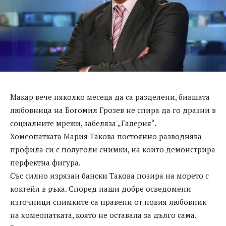
Макар вече няколко месеца да са разделени, бившата
любовница на Богомил Грозев не спира да го дразни в
социалните мрежи, забеляза „Галерия“.
Хомеопатката Мария Такова постоянно разводнява
профила си с полуголи снимки, на които демонстрира
перфектна фигура.
Със силно изрязан бански Такова позира на морето с
коктейл в ръка. Според наши добре осведомени
източници снимките са правени от новия любовник
на хомеопатката, която не оставала за дълго сама.