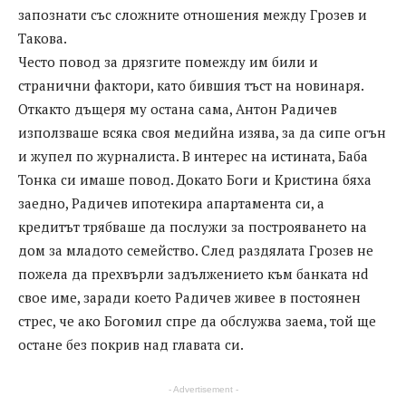
запознати със сложните отношения между Грозев и
Такова.
Често повод за дрязгите помежду им били и
странични фактори, като бившия тъст на новинаря.
Откакто дъщеря му остана сама, Антон Радичев
използваше всяка своя медийна изява, за да сипе огън
и жупел по журналиста. В интерес на истината, Баба
Тонка си имаше повод. Докато Боги и Кристина бяха
заедно, Радичев ипотекира апартамента си, а
кредитът трябваше да послужи за построяването на
дом за младото семейство. След раздялата Грозев не
пожела да прехвърли задължението към банката нd
свое име, заради което Радичев живее в постоянен
стрес, че ако Богомил спре да обслужва заема, той ще
остане без покрив над главата си.
- Advertisement -