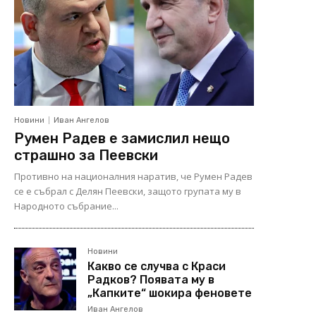
Новини
Иван Ангелов
Румен Радев е замислил нещо
страшно за Пеевски
Противно на националния наратив, че Румен Радев
се е събрал с Делян Пеевски, защото групата му в
Народното събрание...
Новини
Какво се случва с Краси
Радков? Появата му в
„Капките“ шокира феновете
Иван Ангелов