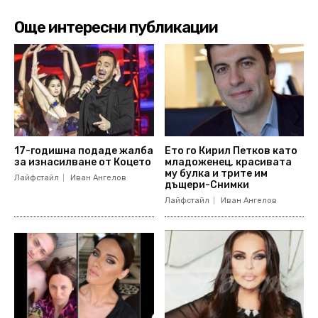
Още интересни публикации
17-годишна подаде жалба
Ето го Кирил Петков като
за изнасилване от Коцето
младоженец, красивата
му булка и трите им
Лайфстайл
Иван Ангелов
дъщери-Снимки
Лайфстайл
Иван Ангелов