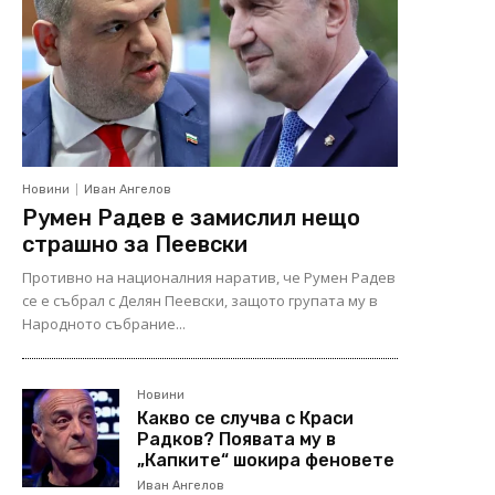
Новини
Иван Ангелов
Румен Радев е замислил нещо
страшно за Пеевски
Противно на националния наратив, че Румен Радев
се е събрал с Делян Пеевски, защото групата му в
Народното събрание...
Новини
Какво се случва с Краси
Радков? Появата му в
„Капките“ шокира феновете
Иван Ангелов