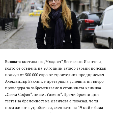
Бившата кметица на „Младост“ Десислава Иванчева,
която бе осъдена на 20 години затвор заради поискан
подкуп от 500 000 евро от строителния предприемач
Александър Ваклин, е претърпяла успешна ин витро
процедура за забременяване в столичната клиника
„Света София“, пише „Уикенд“. Преди броени дни
тестът за бременност на Иванчева е показал, че тя
носи живот в утробата си, след като на 19 май е била