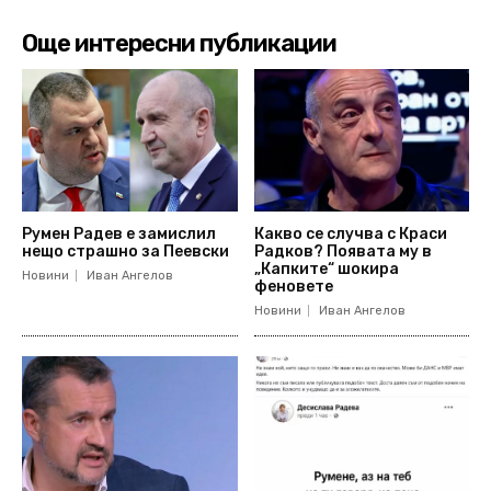
Още интересни публикации
Румен Радев е замислил
Какво се случва с Краси
нещо страшно за Пеевски
Радков? Появата му в
„Капките“ шокира
Новини
Иван Ангелов
феновете
Новини
Иван Ангелов