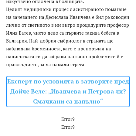
изкуствено оплодена в болницата.
Целият медицински процес с асистираното помагане
на зачеването на Десислава Иванчева е бил ръководен
лично от светилото в ин витро процедурите професор
Илия Ватев, чието дело са първите такива бебета в
България. Най-добрия ембриолог в страната ще
наблюдава бременноста, като е препоръчал на
пациентката си да забрави напълно проблемите й с
правосъдието, за да намали стреса.
Експерт по условията в затворите пред
Дойче Веле: „Иванчева и Петрова ли?
Смачкани са напълно“
Error9
Error9