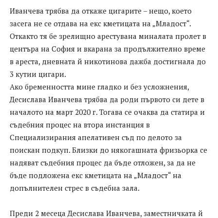
Иванчева трябва да откаже цигарите – нещо, което
засега не се отдава на екс кметицата на „Младост“.
Откакто тя бе зрелищно арестувана миналата пролет в
центъра на София и вкарана за продължително време
в ареста, дневната й никотинова дажба достигнала до
3 кутии цигари.
Ако бременността мине гладко и без усложнения,
Десислава Иванчева трябва да роди първото си дете в
началото на март 2020 г. Тогава се очаква да статира и
съдебния процес на втора инстанция в
Специализирания апелативен съд по делото за
поискан подкуп. Близки до някогашната фризьорка се
надяват съдебния процес да бъде отложен, за да не
бъде подложена екс кметицата на „Младост“ на
допълнителен стрес в съдебна зала.
Преди 2 месеца Десислава Иванчева, заместничката й