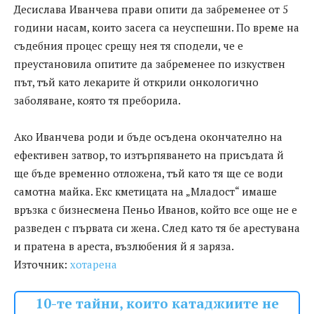
Десислава Иванчева прави опити да забременее от 5
години насам, които засега са неуспешни. По време на
съдебния процес срещу нея тя сподели, че е
преустановила опитите да забременее по изкуствен
път, тъй като лекарите й открили онкологично
заболяване, която тя преборила.
Ако Иванчева роди и бъде осъдена окончателно на
ефективен затвор, то изтърпяването на присъдата й
ще бъде временно отложена, тъй като тя ще се води
самотна майка. Екс кметицата на „Младост“ имаше
връзка с бизнесмена Пеньо Иванов, който все още не е
разведен с първата си жена. След като тя бе арестувана
и пратена в ареста, възлюбения й я заряза.
Източник:
хотарена
10-те тайни, които катаджиите не