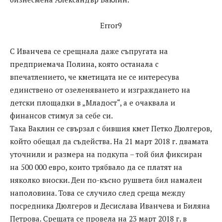
Error9
С Иванчева се срещнала даже съпругата на
предприемача Полина, която останала с
впечатлението, че кметицата не се интересува
единствено от озеленяването и изграждането на
детски площадки в „Младост“, а е очаквала и
финансов стимул за себе си.
Така Ваклин се свързал с бившия кмет Петко Дюлгеров,
който обещал да съдейства. На 21 март 2018 г. двамата
уточнили и размера на подкупа – той бил фиксиран
на 500 000 евро, които трябвало да се платят на
няколко вноски. Ден по-късно рушвета бил намален
наполовина. Това се случило след среща между
посредника Дюлгеров и Десислава Иванчева и Биляна
Петрова. Срещата се провела на 23 март 2018 г. в