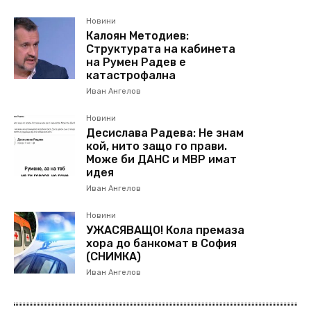
Новини
Калоян Методиев:
Структурата на кабинета
на Румен Радев е
катастрофална
Иван Ангелов
Новини
Десислава Радева: Не знам
кой, нито защо го прави.
Може би ДАНС и МВР имат
идея
Иван Ангелов
Новини
УЖАСЯВАЩО! Кола премаза
хора до банкомат в София
(СНИМКА)
Иван Ангелов