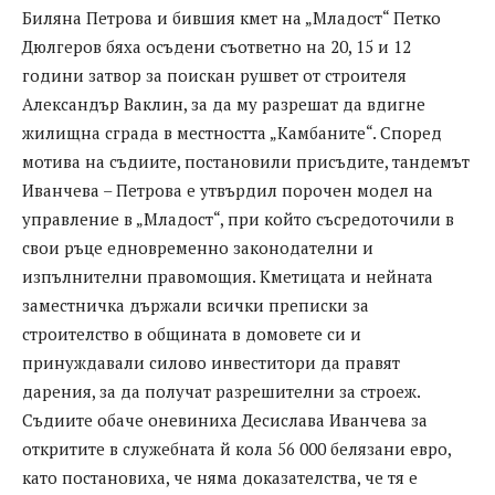
Биляна Петрова и бившия кмет на „Младост“ Петко
Дюлгеров бяха осъдени съответно на 20, 15 и 12
години затвор за поискан рушвет от строителя
Александър Ваклин, за да му разрешат да вдигне
жилищна сграда в местността „Камбаните“. Според
мотива на съдиите, постановили присъдите, тандемът
Иванчева – Петрова е утвърдил порочен модел на
управление в „Младост“, при който съсредоточили в
свои ръце едновременно законодателни и
изпълнителни правомощия. Кметицата и нейната
заместничка държали всички преписки за
строителство в общината в домовете си и
принуждавали силово инвеститори да правят
дарения, за да получат разрешителни за строеж.
Съдиите обаче оневиниха Десислава Иванчева за
откритите в служебната й кола 56 000 белязани евро,
като постановиха, че няма доказателства, че тя е