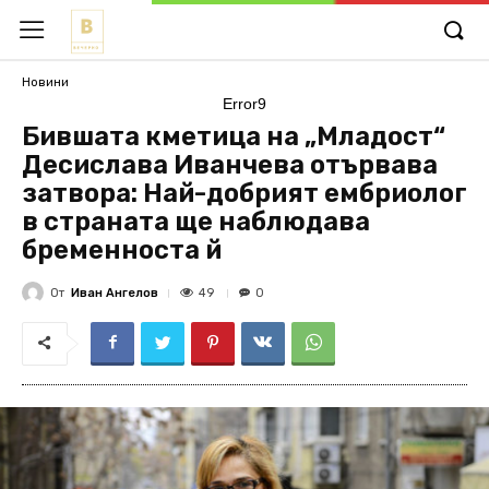
Новини
Error9
Бившата кметица на „Младост“
Десислава Иванчева отървава
затвора: Най-добрият ембриолог
в страната ще наблюдава
бременноста й
От
Иван Ангелов
49
0