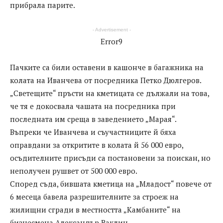
прибрала парите.
- Advertisement -
Error9
Пачките са били оставени в кашонче в багажника на
колата на Иванчева от посредника Петко Дюлгеров.
„Светещите“ пръсти на кметицата се дължали на това,
че тя е докосвала чашата на посредника при
последната им среща в заведението „Марая“.
Въпреки че Иванчева и съучастниците й бяха
оправдани за откритите в колата й 56 000 евро,
осъдителните присъди са постановени за поискан, но
неполучен рушвет от 500 000 евро.
Според съда, бившата кметица на „Младост“ повече от
6 месеца бавела разрешителните за строеж на
жилищни сгради в местността „Камбаните“ на
бизнесмена Александър Ваклин.