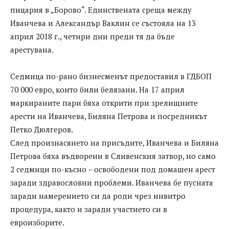
пицария в „Борово“. Единствената среща между
Иванчева и Александър Ваклин се състояла на 13
април 2018 г., четири дни преди тя да бъде
арестувана.
Седмица по-рано бизнесменът предоставил в ГДБОП
70 000 евро, които били белязани. На 17 април
маркираните пари бяха открити при зрелищните
арести на Иванчева, Биляна Петрова и посредникът
Петко Дюлгеров.
След произнасянето на присъдите, Иванчева и Биляна
Петрова бяха въдворени в Сливенския затвор, но само
2 седмици по-късно – освободени под домашен арест
заради здравословни проблеми. Иванчева бе пусната
заради намерението си да роди чрез инвитро
процедура, както и заради участието си в
евроизборите.