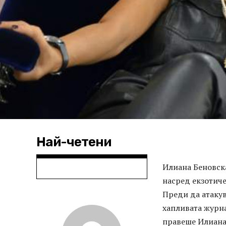
Най-четени
Илиана Беновска
насред екзотиче
Преди да атакув
хапливата журна
правеше Илиана