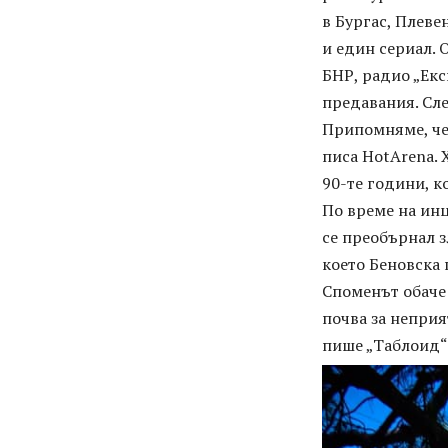
в Бургас, Плеве
и един сериал. 
БНР, радио „Екс
предавания. Сле
Припомняме, че
писа HotArena. 
90-те години, к
По време на инц
се преобърнал з
което Беновска 
Споменът обаче 
почва за непри
пише „Таблоид“