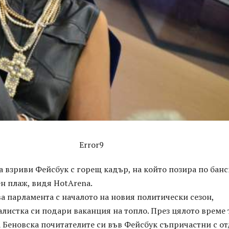
Error9
 взриви Фейсбук с горещ кадър, на който позира по бан
н плаж, видя HotArena.
а парламента с началото на новия политически сезон,
листка си подари ваканция на топло. През цялото време 
 Беновска почитателите си във Фейсбук съпричастни с о