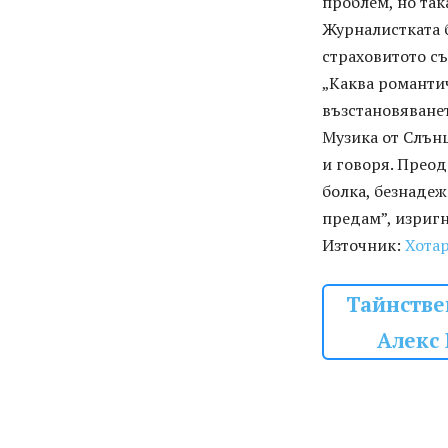
проблем, но так
Журналистката б
страховитото съ
„Каква романтич
възстановяванет
Музика от Слънц
и говоря. Преод
болка, безнадеж
предам”, изригн
Източник:
Хота
Тайнстве
Алекс 