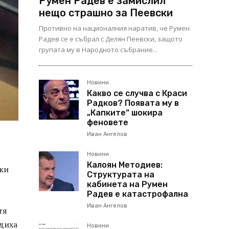
Румен Радев е замислил
нещо страшно за Пеевски
Противно на националния наратив, че Румен
Радев се е събрал с Делян Пеевски, защото
групата му в Народното събрание...
Новини
Какво се случва с Краси
Радков? Появата му в
„Капките“ шокира
феновете
Иван Ангелов
Новини
Калоян Методиев:
ски
Структурата на
кабинета на Румен
Радев е катастрофална
Иван Ангелов
тя
тдиха
Новини