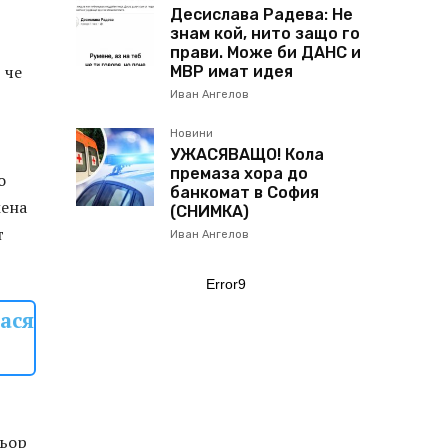
Десислава Радева: Не
знам кой, нито защо го
прави. Може би ДАНС и
 че
МВР имат идея
Иван Ангелов
Новини
УЖАСЯВАЩО! Кола
премаза хора до
о
банкомат в София
мена
(СНИМКА)
т
Иван Ангелов
Error9
ася
сьор