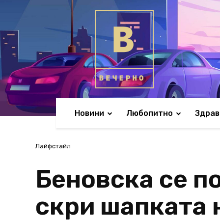
Новини
Любопитно
Здрав
Лайфстайл
Беновска се по
скри шапката 