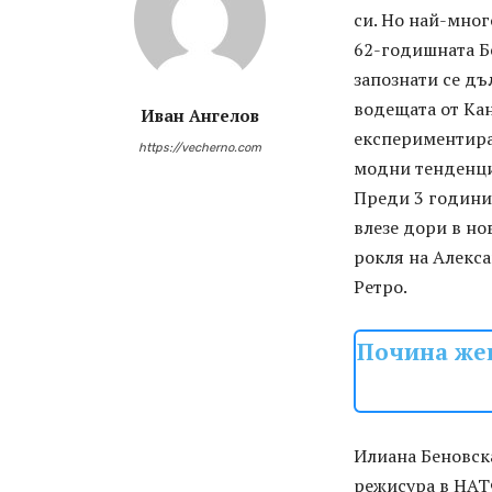
си. Но най-мно
62-годишната Б
запознати се дъ
водещата от Кан
Иван Ангелов
експериментира 
https://vecherno.com
модни тенденц
Преди 3 години 
влезе дори в но
рокля на Алекса
Ретро.
Почина жен
Илиана Беновска
режисура в НАТ