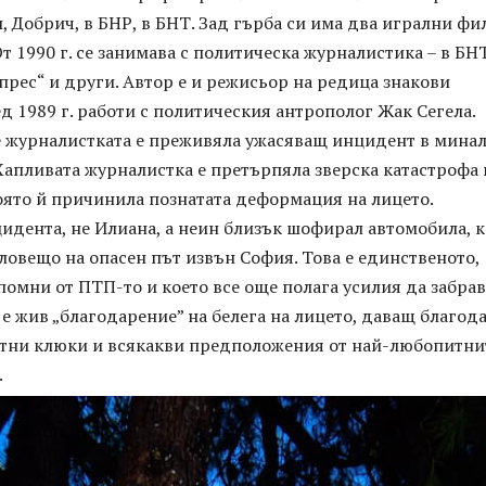
н, Добрич, в БНР, в БНТ. Зад гърба си има два игрални фи
От 1990 г. се занимава с политическа журналистика – в БН
прес“ и други. Автор е и режисьор на редица знакови
д 1989 г. работи с политическия антрополог Жак Сегела.
 журналистката е преживяла ужасяващ инцидент в минал
Хапливата журналистка е претърпяла зверска катастрофа 
оято й причинила познатата деформация на лицето.
идента, не Илиана, а неин близък шофирал автомобила, 
ловещо на опасен път извън София. Това е единственото,
помни от ПТП-то и което все още полага усилия да забрав
е жив „благодарение” на белега на лицето, даващ благод
ятни клюки и всякакви предположения от най-любопитни
.