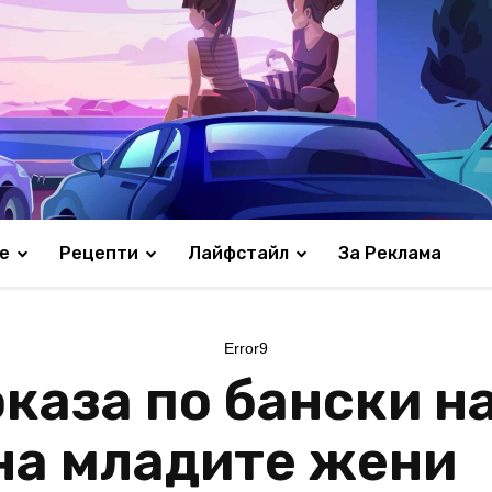
е
Рецепти
Лайфстайл
За Реклама
Error9
каза по бански на
на младите жени