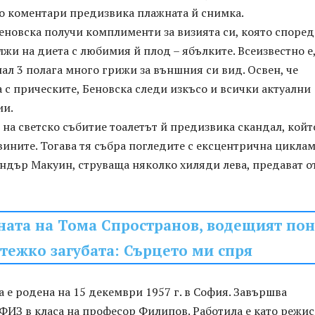
го коментари предизвика плажната й снимка.
еновска получи комплименти за визията си, която според
лжи на диета с любимия й плод – ябълките. Всеизвестно е,
ал 3 полага много грижи за външния си вид. Освен, че
с прическите, Беновска следи изкъсо и всички актуални
ии.
на светско събитие тоалетът й предизвика скандал, койт
вините. Тогава тя събра погледите с ексцентрична цикла
ндър Макуин, струваща няколко хиляди лева, предават о
ата на Тома Спространов, водещият пон
тежко загубата: Сърцето ми спря
 е родена на 15 декември 1957 г. в София. Завършва
ФИЗ в класа на професор Филипов. Работила е като режи