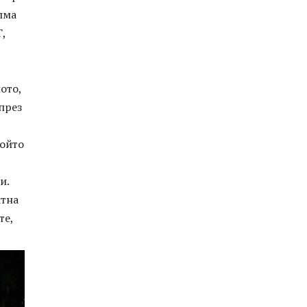
лма
Т,
ото,
през
който
и.
атна
те,