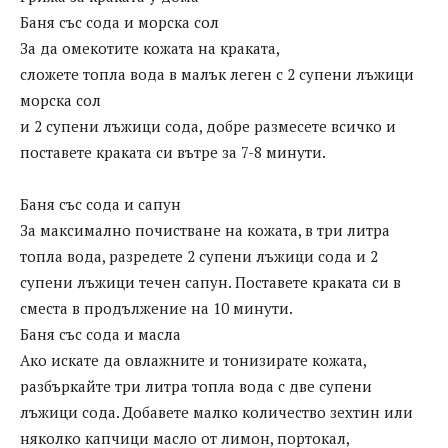
Баня със сода и морска сол
За да омекотите кожата на краката,
сложете топла вода в малък леген с 2 супени лъжици
морска сол
и 2 супени лъжици сода, добре размесете всичко и
поставете краката си вътре за 7-8 минути.
Баня със сода и сапун
За максимално почистване на кожата, в три литра
топла вода, разредете 2 супени лъжици сода и 2
супени лъжици течен сапун. Поставете краката си в
сместа в продължение на 10 минути.
Баня със сода и масла
Ако искате да овлажните и тонизирате кожата,
разбъркайте три литра топла вода с две супени
лъжици сода. Добавете малко количество зехтин или
няколко капчици масло от лимон, портокал,