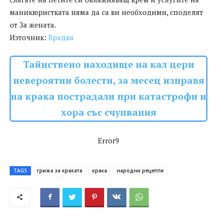
маникюристката няма да са ви необходими, споделят
от За жената.
Източник:
Брадва
Тайнствено находище на кал цери
невероятни болести, за месец изправя
на крака пострадали при катастрофи и
хора със счупвания
Error9
TAGS
грижа за краката
крака
народни рецепти