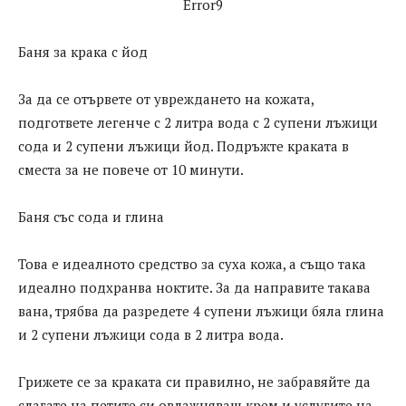
Error9
Баня за крака с йод
За да се отървете от увреждането на кожата,
подгответе легенче с 2 литра вода с 2 супени лъжици
сода и 2 супени лъжици йод. Подръжте краката в
сместа за не повече от 10 минути.
Баня със сода и глина
Това е идеалното средство за суха кожа, а също така
идеално подхранва ноктите. За да направите такава
вана, трябва да разредете 4 супени лъжици бяла глина
и 2 супени лъжици сода в 2 литра вода.
Грижете се за краката си правилно, не забравяйте да
слагате на петите си овлажняващ крем и услугите на