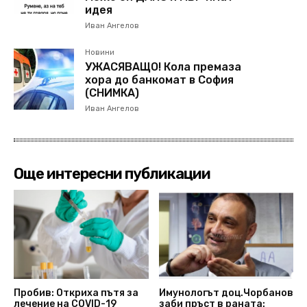
идея
Иван Ангелов
Новини
УЖАСЯВАЩО! Кола премаза
хора до банкомат в София
(СНИМКА)
Иван Ангелов
Още интересни публикации
Пробив: Откриха пътя за
Имунологът доц.Чорбанов
лечение на COVID-19
заби пръст в раната: