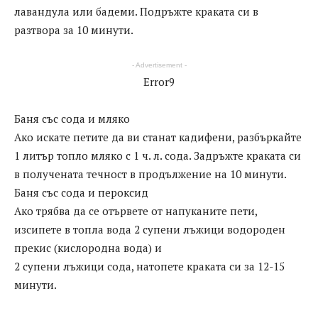
лавандула или бадеми. Подръжте краката си в
разтвора за 10 минути.
- Advertisement -
Error9
Баня със сода и мляко
Ако искате петите да ви станат кадифени, разбъркайте
1 литър топло мляко с 1 ч. л. сода. Задръжте краката си
в получената течност в продължение на 10 минути.
Баня със сода и пероксид
Ако трябва да се отървете от напуканите пети,
изсипете в топла вода 2 супени лъжици водороден
прекис (кислородна вода) и
2 супени лъжици сода, натопете краката си за 12-15
минути.