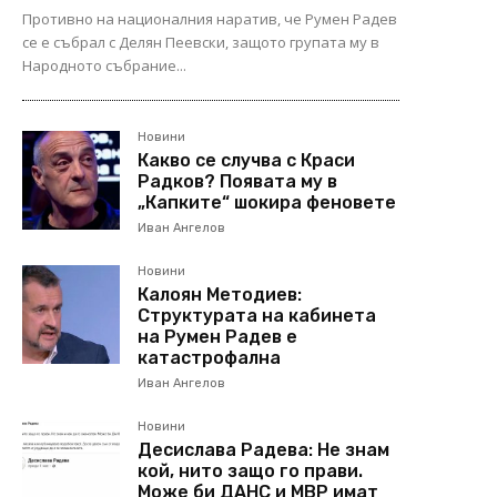
Противно на националния наратив, че Румен Радев
се е събрал с Делян Пеевски, защото групата му в
Народното събрание...
Новини
Какво се случва с Краси
Радков? Появата му в
„Капките“ шокира феновете
Иван Ангелов
Новини
Калоян Методиев:
Структурата на кабинета
на Румен Радев е
катастрофална
Иван Ангелов
Новини
Десислава Радева: Не знам
кой, нито защо го прави.
Може би ДАНС и МВР имат