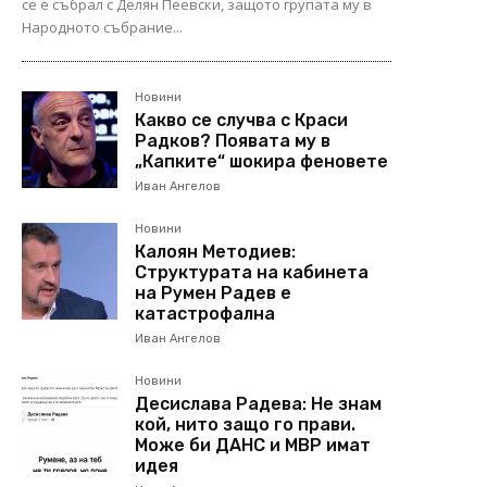
се е събрал с Делян Пеевски, защото групата му в
Народното събрание...
Новини
Какво се случва с Краси
Радков? Появата му в
„Капките“ шокира феновете
Иван Ангелов
Новини
Калоян Методиев:
Структурата на кабинета
на Румен Радев е
катастрофална
Иван Ангелов
Новини
Десислава Радева: Не знам
кой, нито защо го прави.
Може би ДАНС и МВР имат
идея