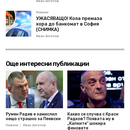
Иван Ангелов
Новини
УЖАСЯВАЩО! Кола премаза
хора до банкомат в София
(СНИМКА)
Иван Ангелов
Още интересни публикации
Румен Радев е замислил
Какво се случва с Краси
нещо страшно за Пеевски
Радков? Появата му в
„Капките“ шокира
Новини
Иван Ангелов
феновете