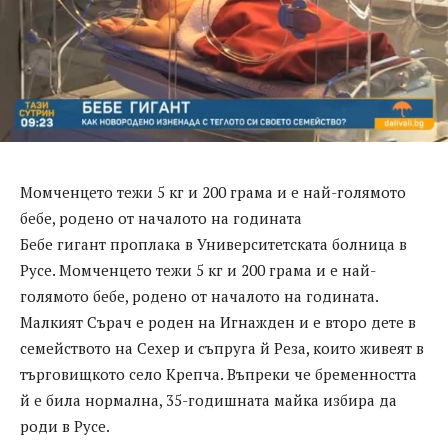
Момченцето тежи 5 кг и 200 грама и е най-голямото
бебе, родено от началото на годината
Бебе гигант проплака в Университетската болница в
Русе. Момченцето тежи 5 кг и 200 грама и е най-
голямото бебе, родено от началото на годината.
Малкият Сърач е роден на Игнажден и е второ дете в
семейството на Сехер и съпруга й Реза, които живеят в
търговищкото село Крепча. Въпреки че бременността
й е била нормална, 35-годишната майка избира да
роди в Русе.