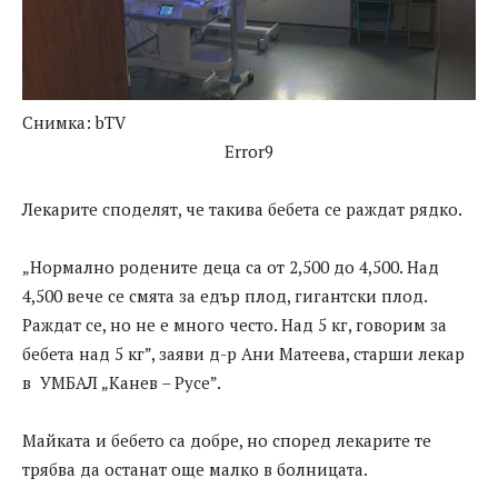
Снимка: bTV
Error9
Лекарите споделят, че такива бебета се раждат рядко.
„Нормално родените деца са от 2,500 до 4,500. Над
4,500 вече се смята за едър плод, гигантски плод.
Раждат се, но не е много често. Над 5 кг, говорим за
бебета над 5 кг”, заяви д-р Ани Матеева, старши лекар
в УМБАЛ „Канев – Русе”.
Майката и бебето са добре, но според лекарите те
трябва да останат още малко в болницата.