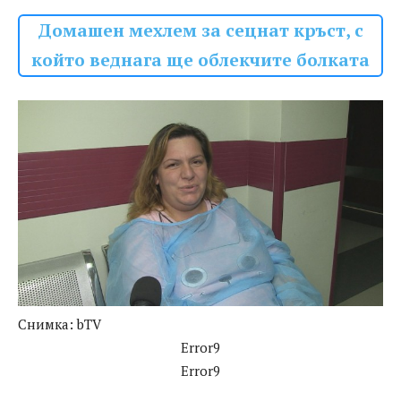
Домашен мехлем за сецнат кръст, с
който веднага ще облекчите болката
Снимка: bTV
Error9
Error9