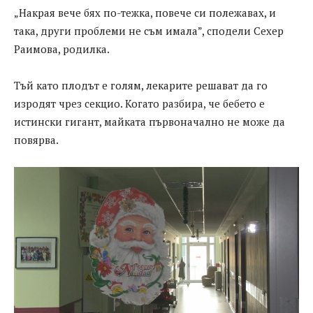
„Накрая вече бях по-тежка, повече си полежавах, и
така, други проблеми не съм имала”, сподели Сехер
Раимова, родилка.
Тъй като плодът е голям, лекарите решават да го
изродят чрез секцио. Когато разбира, че бебето е
истински гигант, майката първоначално не може да
повярва.