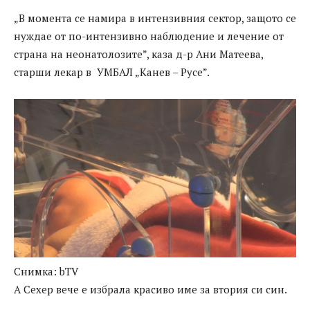
„В момента се намира в интензивния сектор, защото се
нуждае от по-интензивно наблюдение и лечение от
страна на неонатолозите”, каза д-р Ани Матеева,
старши лекар в УМБАЛ „Канев – Русе”.
Снимка: bTV
А Сехер вече е избрала красиво име за втория си син.