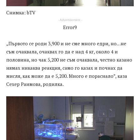
Снимка: bTV
- Advertisement -
Error9
„Първото се роди 3,900 и не сме много едри, но…не
съм очаквала, очаквах го да е над 4 кг, около 4 и
половина, но чак 5,200 не съм очаквала, честно казано
нямах никаква реакция, само го казах и почнах да
мисля, как може да е 5,200. Много е пораснало”, каза
Сехер Раимова, родилка.