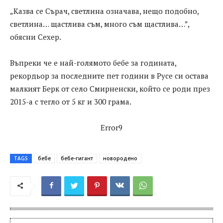
„Казва се Сърач, светлина означава, нещо подобно,
светлина… щастлива съм, много съм щастлива…”,
обясни Сехер.
Въпреки че е най-голямото бебе за годината,
рекордьор за последните пет години в Русе си остава
малкият Берк от село Смирненски, който се роди през
2015-а с тегло от 5 кг и 300 грама.
Error9
TAGS
бебе
бебе-гигант
новородено