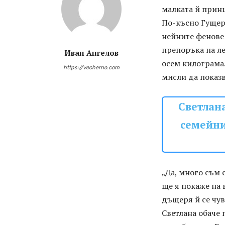
малката й прин
По-късно Гущеро
нейните фенове 
препоръка на ле
Иван Ангелов
осем килограма.
https://vecherno.com
мисли да показв
Светлан
семейни
„Да, много съм 
ще я покаже на 
дъщеря й се чув
Светлана обаче