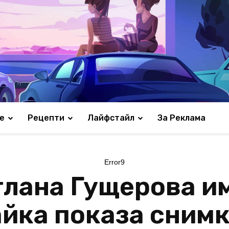
е
Рецепти
Лайфстайл
За Реклама
Error9
тлана Гущерова им
йка показа снимк