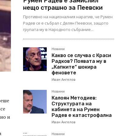
Румен Радев е замислил
нещо страшно за Пеевски
Противно на националния наратив, че Румен
Радев се е събрал с Делян Пеевски, защото
групата му в Народното събрание...
Новини
Какво се случва с Краси
Радков? Появата му в
„Капките“ шокира
феновете
Иван Ангелов
Новини
Калоян Методиев:
зеше
Структурата на
 се
кабинета на Румен
Радев е катастрофална
ио и
Иван Ангелов
а
Новини