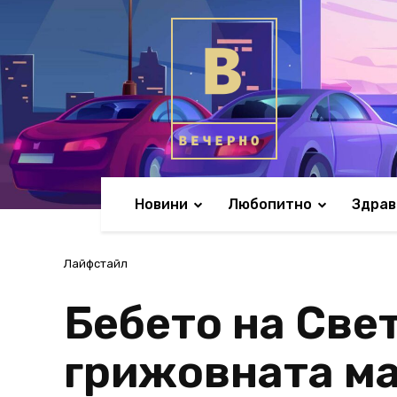
Новини
Любопитно
Здрав
Лайфстайл
Бебето на Све
грижовната ма