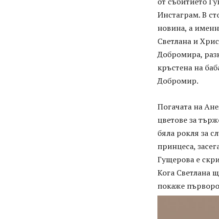
от събитието Г
Инстаграм. В ст
новина, а именн
Светлана и Хрис
Добромира, разк
кръстена на баб
Добромир.
Погачата на Ане
цветове за търже
бяла рокля за с
принцеса, засег
Гущерова е скр
Кога Светлана щ
покаже първоро