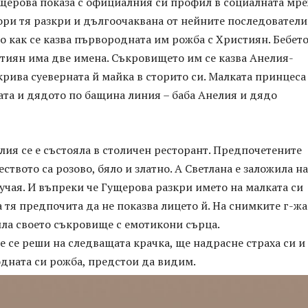
ущерова показа с официалния си профил в социалната мр
ори тя разкри и дългоочаквана от нейните последователи
о как се казва първородната им рожба с Християн. Бебето
тиян има две имена. Съкровището им се казва Анелия-
рива суеверната й майка в сторито си. Малката принцеса
ата и дядото по бащина линия – баба Анелия и дядо
лия се е състояла в столичен ресторант. Предпочетените
ството са розово, бяло и златно. А Светлана е заложила на
лучая. И въпреки че Гущерова разкри името на малката си
а тя предпочита да не показва лицето й. На снимките г-жа
ила своето съкровище с емотикони сърца.
е се реши на следващата крачка, ще надрасне страха си и
дната си рожба, предстои да видим.