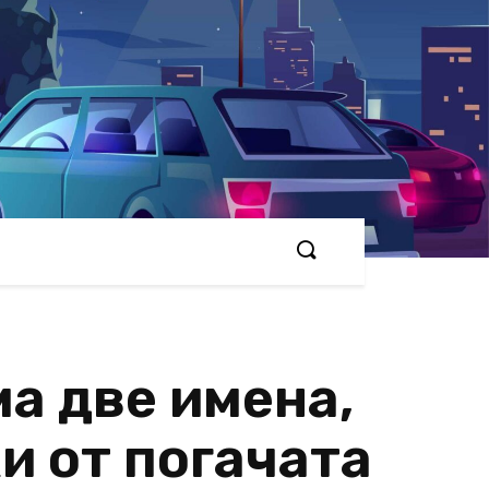
а две имена,
и от погачата