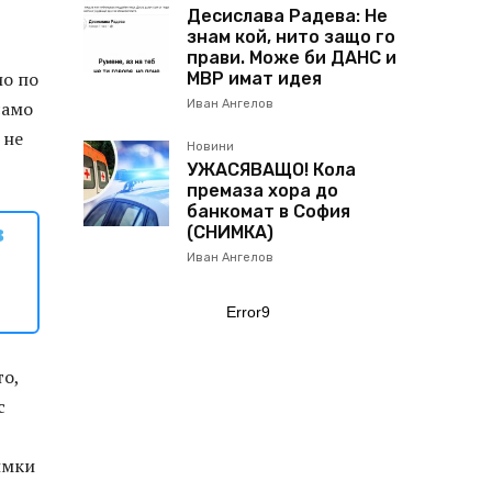
Десислава Радева: Не
знам кой, нито защо го
прави. Може би ДАНС и
ио по
МВР имат идея
само
Иван Ангелов
 не
Новини
УЖАСЯВАЩО! Кола
премаза хора до
банкомат в София
в
(СНИМКА)
Иван Ангелов
Error9
то,
с
имки