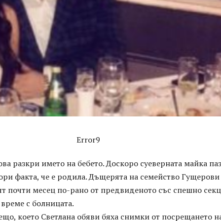
Error9
ва разкри името на бебето. Доскоро суеверната майка па
ори факта, че е родила. Дъщерята на семейство Гущерови
ят почти месец по-рано от предвиденото със спешно секц
 време с болницата.
що, което Светлана обяви бяха снимки от посрещането н