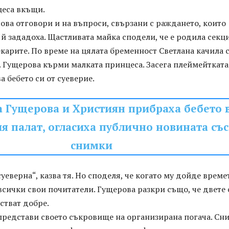
цеса вкъщи.
ва отговори и на въпроси, свързани с раждането, които
й зададоха. Щастливата майка сподели, че е родила секц
карите. По време на цялата бременност Светлана качила 
 Гущерова кърми малката принцеса. Засега плеймейтката
а бебето си от суеверие.
а Гущерова и Християн прибраха бебето 
я палат, огласиха публично новината със
снимки
суеверна“, казва тя. Но споделя, че когато му дойде време
всички свои почитатели. Гущерова разкри също, че двете 
стват добре.
 представи своето съкровище на организирана погача. Сн