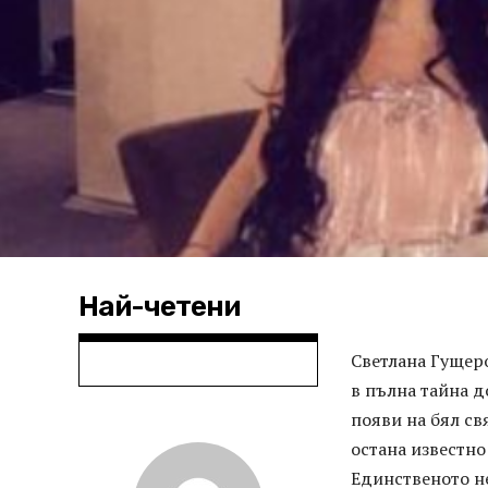
Най-четени
Светлана Гущеро
в пълна тайна д
появи на бял св
остана известно
Единственото не