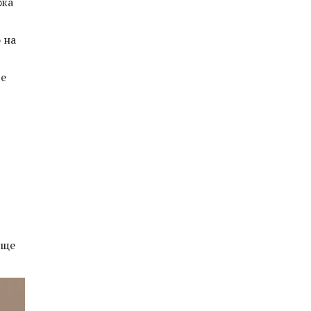
ежа
 на
 е
 ще