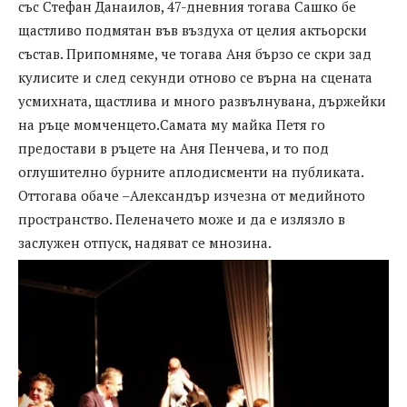
със Стефан Данаилов, 47-дневния тогава Сашко бе
щастливо подмятан във въздуха от целия актьорски
състав. Припомняме, че тогава Аня бързо се скри зад
кулисите и след секунди отново се върна на сцената
усмихната, щастлива и много развълнувана, държейки
на ръце момченцето.Самата му майка Петя го
предостави в ръцете на Аня Пенчева, и то под
оглушително бурните аплодисменти на публиката.
Оттогава обаче –Александър изчезна от медийното
пространство. Пеленачето може и да е излязло в
заслужен отпуск, надяват се мнозина.