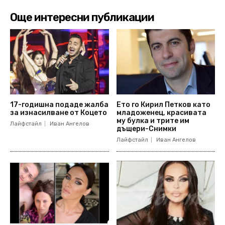
Още интересни публикации
17-годишна подаде жалба
Ето го Кирил Петков като
за изнасилване от Коцето
младоженец, красивата
му булка и трите им
Лайфстайл
Иван Ангелов
дъщери-Снимки
Лайфстайл
Иван Ангелов