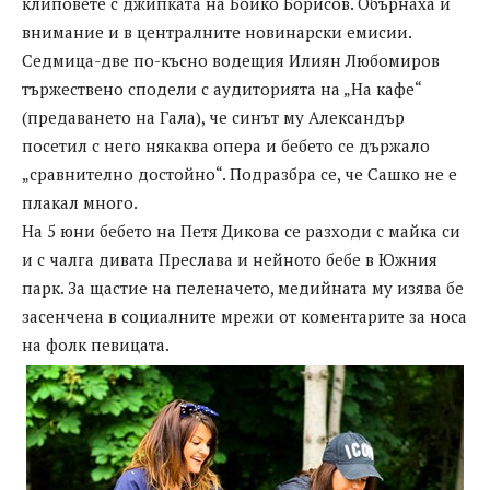
клиповете с джипката на Бойко Борисов. Обърнаха й
внимание и в централните новинарски емисии.
Седмица-две по-късно водещия Илиян Любомиров
тържествено сподели с аудиторията на „На кафе“
(предаването на Гала), че синът му Александър
посетил с него някаква опера и бебето се държало
„сравнително достойно“. Подразбра се, че Сашко не е
плакал много.
На 5 юни бебето на Петя Дикова се разходи с майка си
и с чалга дивата Преслава и нейното бебе в Южния
парк. За щастие на пеленачето, медийната му изява бе
засенчена в социалните мрежи от коментарите за носа
на фолк певицата.