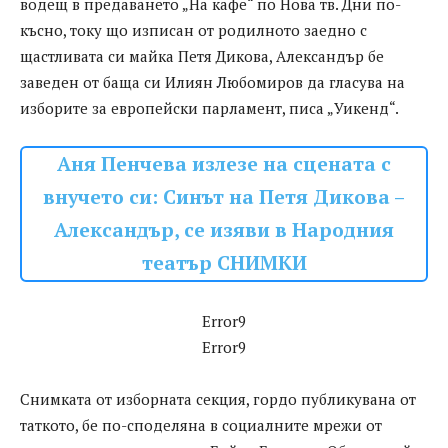
водещ в предаването „На кафе“ по Нова тв. Дни по-
късно, току що изписан от родилното заедно с
щастливата си майка Петя Дикова, Александър бе
заведен от баща си Илиян Любомиров да гласува на
изборите за европейски парламент, писа „Уикенд“.
Аня Пенчева излезе на сцената с
внучето си: Синът на Петя Дикова –
Александър, се изяви в Народния
театър СНИМКИ
Error9
Error9
Снимката от изборната секция, гордо публикувана от
таткото, бе по-споделяна в социалните мрежи от