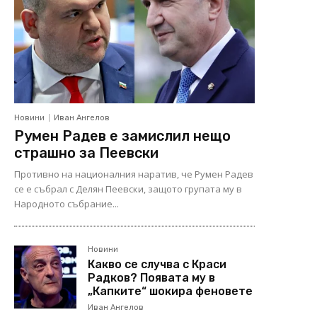
Новини
Иван Ангелов
Румен Радев е замислил нещо
страшно за Пеевски
Противно на националния наратив, че Румен Радев
се е събрал с Делян Пеевски, защото групата му в
Народното събрание...
Новини
Какво се случва с Краси
Радков? Появата му в
„Капките“ шокира феновете
Иван Ангелов