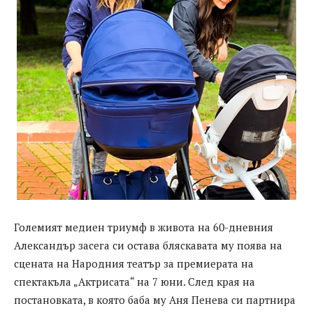
Големият медиен триумф в живота на 60-дневния
Александър засега си остава бляскавата му поява на
сцената на Народния театър за премиерата на
спектакъла „Актрисата“ на 7 юни. След края на
постановката, в която баба му Аня Пенева си партнира