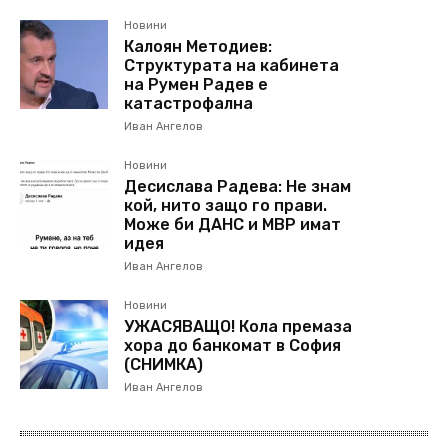
Новини
Калоян Методиев:
Структурата на кабинета
на Румен Радев е
катастрофална
Иван Ангелов
Новини
Десислава Радева: Не знам
кой, нито защо го прави.
Може би ДАНС и МВР имат
идея
Иван Ангелов
Новини
УЖАСЯВАЩО! Кола премаза
хора до банкомат в София
(СНИМКА)
Иван Ангелов