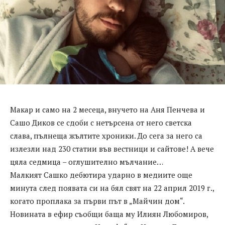
Макар и само на 2 месеца, внучето на Аня Пенчева и
Сашо Диков се сдоби с нетърсена от него светска
слава, пълнеща жълтите хроники. До сега за него са
излезли над 230 статии във вестници и сайтове! А вече
цяла седмица – оглушително мълчание…
Малкият Сашко дебютира ударно в медиите още
минута след появата си на бял свят на 22 април 2019 г.,
когато проплака за първи път в „Майчин дом“.
Новината в ефир съобщи баща му Илиян Любомиров,