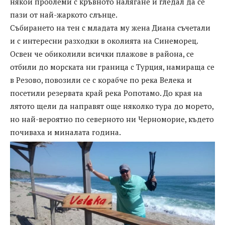
някои проблеми с кръвното налягане и гледал да се
пази от най-жаркото слънце.
Събирането на тен с младата му жена Диана съчетали
и с интересни разходки в околията на Синеморец.
Освен че обиколили всички плажове в района, се
отбили до морската ни граница с Турция, намираща се
в Резово, повозили се с корабче по река Велека и
посетили резервата край река Ропотамо. До края на
лятото щели да направят още няколко тура до морето,
но най-вероятно по северното ни Черноморие, където
почиваха и миналата година.