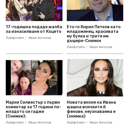
17-годишна подаде жалба
Ето го Кирил Петков като
за изнасилване от Коцето
младоженец, красивата
му булка и трите им
Лайфстайл
Иван Ангелов
дъщери-Снимки
Лайфстайл
Иван Ангелов
Мария Силвестър с първи
Новата визия на Ивана
коментар за 17 години по-
шашна всичките й
младото си гадже
фенове, неузнаваема е
(Снимки):
(снимка)
Лайфстайл
Иван Ангелов
Лайфстайл
Иван Ангелов