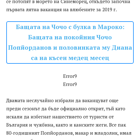
се потопят в морето на Синеморец, откъдето започна
първата лятна ваканция на влюбените за 2019 г.
Бащата на Чочо с булка в Мароко:
Бащата на покойния Чочо
Попйорданов и половинката му Диана
са на късен медец месец
Error9
Error9
Двамата неслучайно избрали да ваканцуват още
преди сезонът да бъде официално открит, тъй като
искали да избегнат нашествието от туристи от
България и чужбина, както и канските жеги. Все пак
80-годишният Попйорданов, макар и младолик, имал