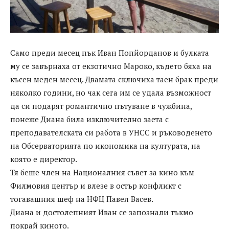
Само преди месец пък Иван Попйорданов и булката
му се завърнаха от екзотично Мароко, където бяха на
късен меден месец. Двамата сключиха таен брак преди
няколко години, но чак сега им се удала възможност
да си подарят романтично пътуване в чужбина,
понеже Диана била изключително заета с
преподавателската си работа в УНСС и ръководенето
на Обсерваторията по икономика на културата, на
която е директор.
Тя беше член на Националния съвет за кино към
Филмовия център и влезе в остър конфликт с
тогавашния шеф на НФЦ Павел Васев.
Диана и достолепният Иван се запознали тъкмо
покрай киното.