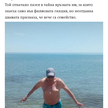
Той отначало пазел в тайна връзката им, за която
знаеха само във филмовата гилдия, но неотдавна
двамата признаха, че вече са семейство.