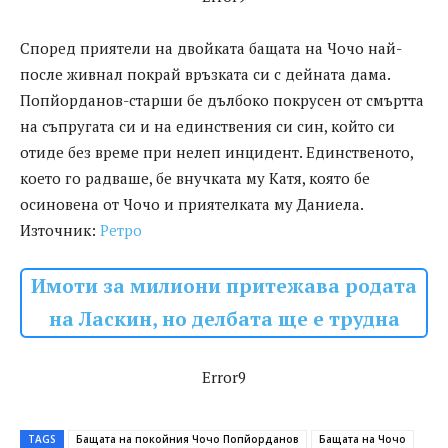
Според приятели на двойката бащата на Чочо най-
после живнал покрай връзката си с дейната дама.
Попйорданов-старши бе дълбоко покрусен от смъртта
на съпругата си и на единствения си син, който си
отиде без време при нелеп инцидент. Единственото,
което го радваше, бе внучката му Катя, която бе
осиновена от Чочо и приятелката му Даниела.
Източник:
Ретро
Имоти за милиони притежава родата
на Ласкин, но делбата ще е трудна
Error9
TAGS
Бащата на покойния Чочо Попйорданов
Бащата на Чочо