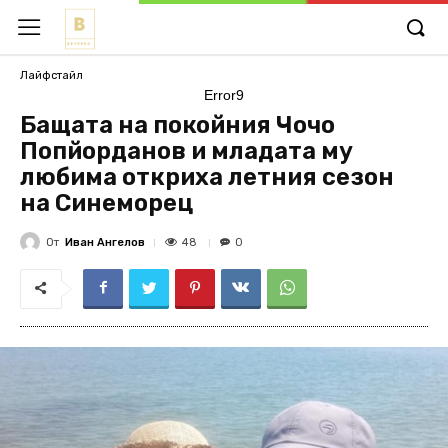
Лайфстайл
Error9
Бащата на покойния Чочо
Попйорданов и младата му
любима откриха летния сезон
на Синеморец
От
Иван Ангелов
48
0