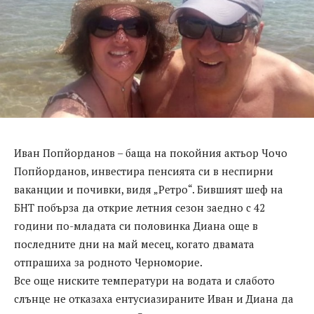
Иван Попйорданов – баща на покойния актьор Чочо
Попйорданов, инвестира пенсията си в неспирни
ваканции и почивки, видя „Ретро“. Бившият шеф на
БНТ побърза да открие летния сезон заедно с 42
години по-младата си половинка Диана още в
последните дни на май месец, когато двамата
отпрашиха за родното Черноморие.
Все още ниските температури на водата и слабото
слънце не отказаха ентусиазираните Иван и Диана да