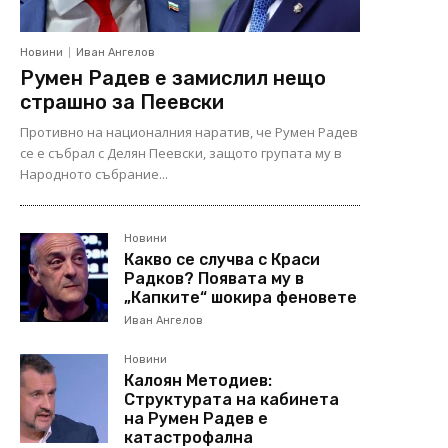
Новини
Иван Ангелов
Румен Радев е замислил нещо
страшно за Пеевски
Противно на националния наратив, че Румен Радев
се е събрал с Делян Пеевски, защото групата му в
Народното събрание...
Новини
Какво се случва с Краси
Радков? Появата му в
„Капките“ шокира феновете
Иван Ангелов
Новини
Калоян Методиев:
Структурата на кабинета
на Румен Радев е
катастрофална