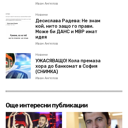
Иван Ангелов
Новини
Десислава Радева: Не знам
кой, нито защо го прави.
Може би ДАНС и МВР имат
идея
Иван Ангелов
Новини
УЖАСЯВАЩО! Кола премаза
хора до банкомат в София
(СНИМКА)
Иван Ангелов
Още интересни публикации