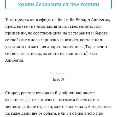
храни бездомни от две години
Това предложи в ефира на Би Ти Ви Ричард Алибегов,
председател на Асоциацията на заведенията. Той
припомни, че собствениците на ресторанти и барове
се глобяват много сериозно за всичко, което е над
указаната по касовия апарат наличност. „Търговецът
се глобява за нещо, за което не е виновен.“, каза
Алибегов.
- Advertisement -
Error9
Според ресторантьора най-добрият вариант е
бакшишът да се записва на касовата бележка и в
менюто да бъде отразен, както е на Запад. А държавата
да каже дали ще се облага, или си отива чисто при