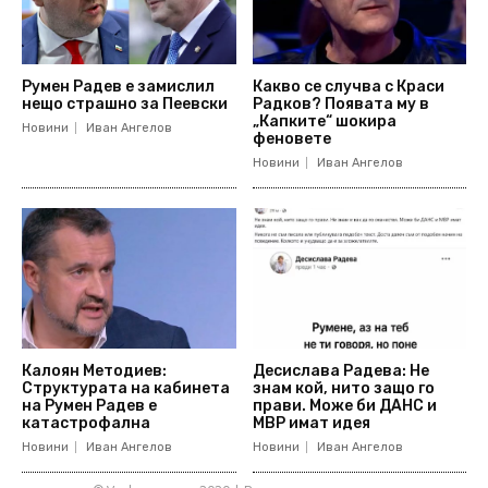
Румен Радев е замислил
Какво се случва с Краси
нещо страшно за Пеевски
Радков? Появата му в
„Капките“ шокира
Новини
Иван Ангелов
феновете
Новини
Иван Ангелов
Калоян Методиев:
Десислава Радева: Не
Структурата на кабинета
знам кой, нито защо го
на Румен Радев е
прави. Може би ДАНС и
катастрофална
МВР имат идея
Новини
Иван Ангелов
Новини
Иван Ангелов