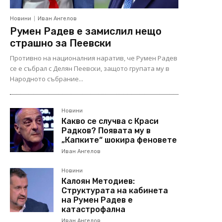
Новини
Иван Ангелов
Румен Радев е замислил нещо
страшно за Пеевски
Противно на националния наратив, че Румен Радев
се е събрал с Делян Пеевски, защото групата му в
Народното събрание...
Новини
Какво се случва с Краси
Радков? Появата му в
„Капките“ шокира феновете
Иван Ангелов
Новини
Калоян Методиев:
Структурата на кабинета
на Румен Радев е
катастрофална
Иван Ангелов