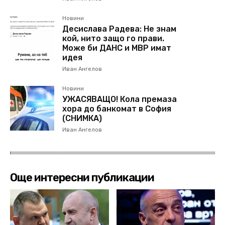
Новини
Десислава Радева: Не знам
кой, нито защо го прави.
Може би ДАНС и МВР имат
идея
Иван Ангелов
Новини
УЖАСЯВАЩО! Кола премаза
хора до банкомат в София
(СНИМКА)
Иван Ангелов
Още интересни публикации