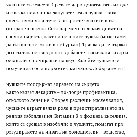
чушките със сместа. Срежете чери доматчетата на две
и с всяка половинка запушете всяка чушка – така
сместа няма да изтече. Изпържете чушките и ги
отстранете в купа. Сега нарежете големия домат на
средни парчета, както и печените чушки (може сами
да ги опечете, може и от буркан). Трябва да се пържат
до сгъстяване, след което добавете лъжичката захар и
останалите подправки на вкус. Залейте чушките с
получения сос и поръсете с магданоз. Добър апетит!
Чушките поддържат здравето на сърцето
Както казват лекарите – по-добре профилактика,
отколкото лечение. Според различни изследвания,
чушките играят важна роля в предотвратяването на
редица заболявания. Витамин В и фолиева киселина,
които се срещат в изобилие в чушките, помагат при
регулирането на нивата на хомоцистеин – вещество,