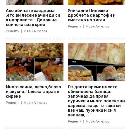
Ако обичате саздърма
Уникални Пилешки
,ето ви лесен начин да си
дробчета с картофи и
я направите – Домашна
сметана на тиган
свинска саздърма
Рецепти
Иван Ангелов
Рецепти
Иван Ангелов
Много сочна, лесна,бърза
От доста време вместо
и вкусна. Пляска с праз и
обикновена баница,
сирене
започнах да правя
пурички и много повече ни
Рецепти
Иван Ангелов
харесва, защото така си
взимаш пуричка и си я
хапваш,...
Рецепти
Иван Ангелов