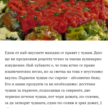
Едни от най-вкусните манджи се правят с чушки. Днес
ще ви предложим рецепта точно за такова кулинарно
изкушение. Най-хубавото е, че това ястие се прави
изключително лесно, но за сметка на това е неустоимо
вкусно. Пържени чушки със сирене – абсолютно бижу.
Ето и какви продукти са ви необходими: десетина
чушки за пържене, подходящи са сивриите, две
червени печени чушки, пет чери домата, по-големи,
за да затворят чушката, един по-голям и зрял домат, 2