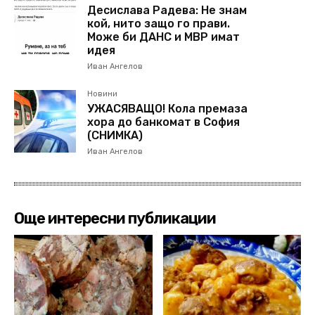
Десислава Радева: Не знам
кой, нито защо го прави.
Може би ДАНС и МВР имат
идея
Иван Ангелов
Новини
УЖАСЯВАЩО! Кола премаза
хора до банкомат в София
(СНИМКА)
Иван Ангелов
Още интересни публикации