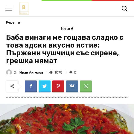
Рецепти
Error9
Баба винаги ме гощава сладко с
това адски вкусно ястие:
Пържени чушчици със сирене,
грешка нямат
От
Иван Ангелов
1078
0