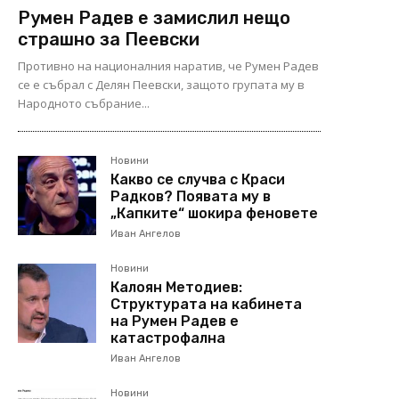
Румен Радев е замислил нещо
страшно за Пеевски
Противно на националния наратив, че Румен Радев
се е събрал с Делян Пеевски, защото групата му в
Народното събрание...
Новини
Какво се случва с Краси
Радков? Появата му в
„Капките“ шокира феновете
Иван Ангелов
Новини
Калоян Методиев:
Структурата на кабинета
на Румен Радев е
катастрофална
Иван Ангелов
Новини