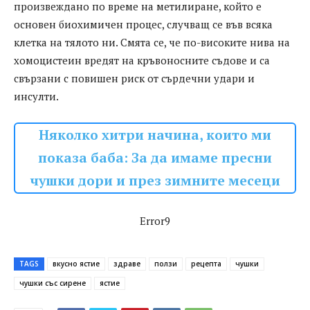
произвеждано по време на метилиране, който е
основен биохимичен процес, случващ се във всяка
клетка на тялото ни. Смята се, че по-високите нива на
хомоцистеин вредят на кръвоносните съдове и са
свързани с повишен риск от сърдечни удари и
инсулти.
Няколко хитри начина, които ми
показа баба: За да имаме пресни
чушки дори и през зимните месеци
Error9
TAGS
вкусно ястие
здраве
ползи
рецепта
чушки
чушки със сирене
ястие