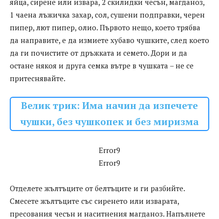
яйца, сирене или извара, 2 скилидки чесън, магданоз,
1 чаена лъжичка захар, сол, сушени подправки, черен
пипер, лют пипер, олио. Първото нещо, което трябва
да направите, е да измиете хубаво чушките, след което
да ги почистите от дръжката и семето. Дори и да
остане някоя и друга семка вътре в чушката – не се
притеснявайте.
Велик трик: Има начин да изпечете
чушки, без чушкопек и без миризма
Error9
Error9
Отделете жълтъците от белтъците и ги разбийте.
Смесете жълтъците със сиренето или изварата,
пресования чесън и наситнения магданоз. Напълнете