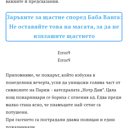
важните й предсказания.
Заръките за щастие според Баба Ванга:
Не оставяйте това на масата, за да не
изплашите щастието
Error9
Error9
Припомняме, че пожарът, който избухна в
понеделник вечерта, успя да унищожи голяма част от
символите на Париж – катедралата „Нотр Дам”. Цяла
нощ пожарникари се бориха с огнения ад. Едва преди
малко стана ясно, че пламъците най-сетне са
потушени.
При гасенето са пострадали двама полицаи и един
пожарникари.