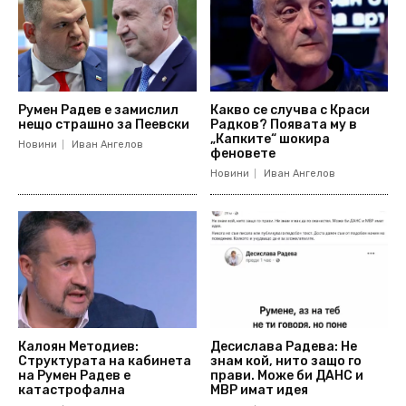
Румен Радев е замислил
Какво се случва с Краси
нещо страшно за Пеевски
Радков? Появата му в
„Капките“ шокира
Новини
Иван Ангелов
феновете
Новини
Иван Ангелов
Калоян Методиев:
Десислава Радева: Не
Структурата на кабинета
знам кой, нито защо го
на Румен Радев е
прави. Може би ДАНС и
катастрофална
МВР имат идея