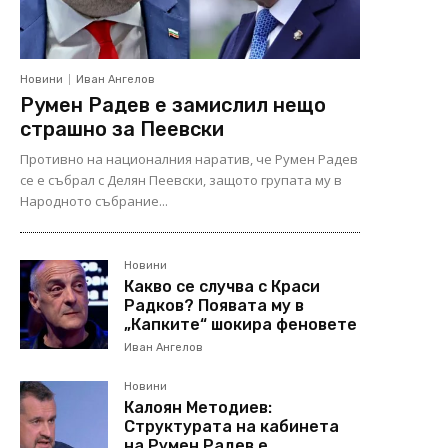
Новини
Иван Ангелов
Румен Радев е замислил нещо
страшно за Пеевски
Противно на националния наратив, че Румен Радев
се е събрал с Делян Пеевски, защото групата му в
Народното събрание...
Новини
Какво се случва с Краси
Радков? Появата му в
„Капките“ шокира феновете
Иван Ангелов
Новини
Калоян Методиев:
Структурата на кабинета
на Румен Радев е