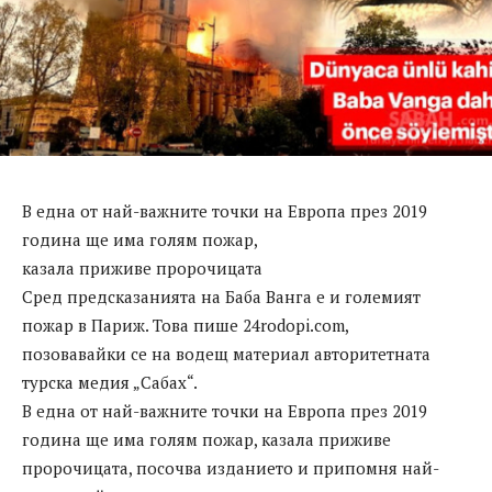
В една от най-важните точки на Европа през 2019
година ще има голям пожар,
казала приживе пророчицата
Сред предсказанията на Баба Ванга е и големият
пожар в Париж. Това пише 24rodopi.com,
позовавайки се на водещ материал авторитетната
турска медия „Сабах“.
В една от най-важните точки на Европа през 2019
година ще има голям пожар, казала приживе
пророчицата, посочва изданието и припомня най-