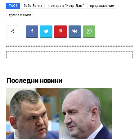
TAGS
баба Ванга
пожара в "Нотр Дам"
предсказание
турска медия
Последни новини