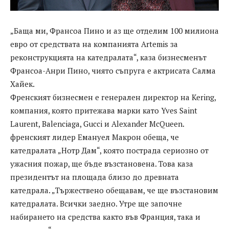
„Баща ми, Франсоа Пино и аз ще отделим 100 милиона
евро от средствата на компанията Artemis за
реконструкцията на катедралата“, каза бизнесменът
Франсоа-Анри Пино, чиято съпруга е актрисата Салма
Хайек.
Френският бизнесмен е генерален директор на Kering,
компания, която притежава марки като Yves Saint
Laurent, Balenciaga, Gucci и Alexander McQueen.
френският лидер Емануел Макрон обеща, че
катедралата „Нотр Дам“, която пострада сериозно от
ужасния пожар, ще бъде възстановена. Това каза
президентът на площада близо до древната
катедрала. „Тържествено обещавам, че ще възстановим
катедралата. Всички заедно. Утре ще започне
набирането на средства както във Франция, така и