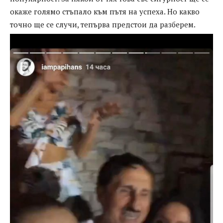
окаже голямо стъпало към пътя на успеха. Но какво
точно ще се случи, тепърва предстои да разберем.