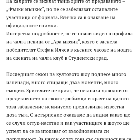
На кадрите се виждат танцьорите от предаването –
„Фънки мънкис“, но не се забелязват останалите
участници от формата. Всички са в очакване на
официалните снимки.
Интересна подробност е, че се появи видео в профила
на чалга певица от „Ара мюзик“, която е заснела
победителят Стефан Илчев в късните часове на нощта
на сцената на чалга клуб в Студентски град.
Последният сезон на култовото шоу поднесе много
изненади, много спиращи дъха моменти, много
емоции. Зрителите не крият, че останаха доволни от
представянето на своите любимци и краят на цялото
това забавление неминуемо предизвиква известна
доза тъга. С нетърпение очакваме да видим какво ще
се случи оттук-насетне и как участниците в шоуто ще
успеят да се възползват от възобновената си
популярност. За някои от тях това със сигурност ще се