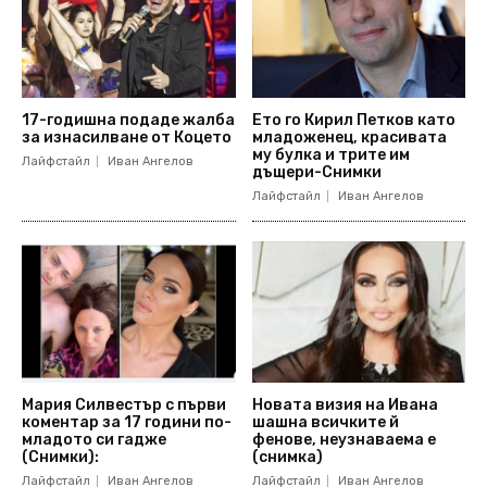
17-годишна подаде жалба
Ето го Кирил Петков като
за изнасилване от Коцето
младоженец, красивата
му булка и трите им
Лайфстайл
Иван Ангелов
дъщери-Снимки
Лайфстайл
Иван Ангелов
Мария Силвестър с първи
Новата визия на Ивана
коментар за 17 години по-
шашна всичките й
младото си гадже
фенове, неузнаваема е
(Снимки):
(снимка)
Лайфстайл
Иван Ангелов
Лайфстайл
Иван Ангелов