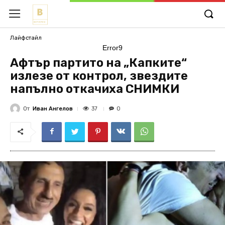
Лайфстайл
Error9
Афтър партито на „Капките“
излезе от контрол, звездите
напълно откачиха СНИМКИ
От
Иван Ангелов
37
0