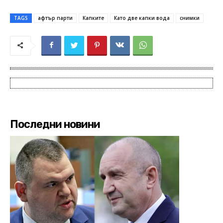
TAGS
афтър парти
Капките
Като две капки вода
снимки
Последни новини