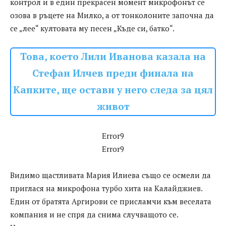
контрол и в един прекрасен момент микрофонът се
озова в ръцете на Милко, а от тонколоните започна да
се „лее“ култовата му песен „Къде си, батко“.
Това, което Лили Иванова казала на
Стефан Илчев преди финала на
Капките, ще остави у него следа за цял
живот
Error9
Error9
Видимо щастливата Мария Илиева също се осмели да
приглася на микрофона турбо хита на Калайджиев.
Един от братята Аргирови се присламчи към веселата
компания и не спря да снима случващото се.