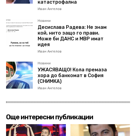
катастрофална
Иван Ангелов
Новини
Десислава Радева: Не знам
кой, нито защо го прави.
Може би ДАНС и МВР имат
идея
Иван Ангелов
Новини
УЖАСЯВАЩО! Кола премаза
хора до банкомат в София
(СНИМКА)
Иван Ангелов
Още интересни публикации