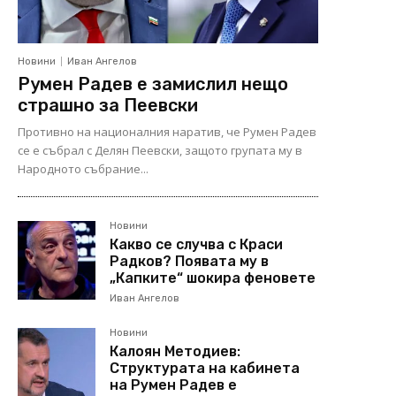
Новини
Иван Ангелов
Румен Радев е замислил нещо
страшно за Пеевски
Противно на националния наратив, че Румен Радев
се е събрал с Делян Пеевски, защото групата му в
Народното събрание...
Новини
Какво се случва с Краси
Радков? Появата му в
„Капките“ шокира феновете
Иван Ангелов
Новини
Калоян Методиев:
Структурата на кабинета
на Румен Радев е