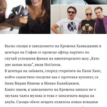
Късно снощи в заведението на Кремена Халваджиян в
центъра на София се проведе афтър партито по
случай успешния финал на имитаторското шоу „Като
две капки вода“, видя HotArena.
В центъра на забавата, според сторитата на Папи Ханс,
който единствен сподели как е протекъл купонът, са
били Мария Илиева и Милко Калайджиев.
Както знаем, в заведението на Кремена никога не е
звучала чалга музика и това е запазената марка на
клуба. Снощи обаче нещата излязоха извън всякакъв