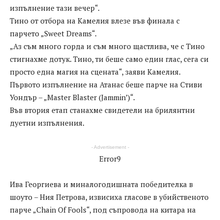
изпълнение тази вечер“.
Тино от отбора на Камелия влезе във финала с
парчето „Sweet Dreams“.
„Аз съм много горда и съм много щастлива, че с Тино
стигнахме дотук. Тино, ти беше само един глас, сега си
просто една магия на сцената“, заяви Камелия.
Първото изпълнение на Атанас беше парче на Стиви
Уондър – „Master Blaster (Jammin’)“.
Във втория етап станахме свидетели на брилянтни
дуетни изпълнения.
- Advertisement -
Error9
Ива Георгиева и миналогодишната победителка в
шоуто – Ния Петрова, извисиха гласове в убийственото
парче „Chain Of Fools“, под съпровода на китара на