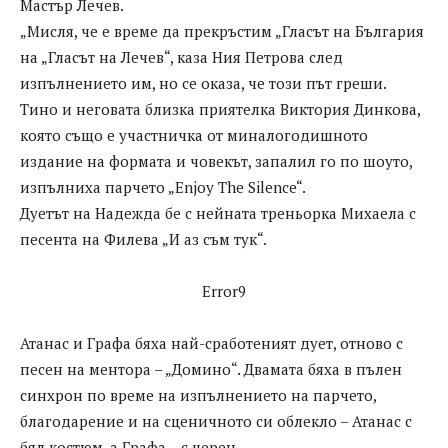
Мастър Лечев.
„Мисля, че е време да прекръстим „Гласът на България
на „Гласът на Лечев“, каза Ния Петрова след
изпълнението им, но се оказа, че този път греши.
Тино и неговата близка приятелка Виктория Динкова,
която също е участничка от миналогодишното
издание на формата и човекът, запалил го по шоуто,
изпълниха парчето „Enjoy The Silence“.
Дуетът на Надежда бе с нейната треньорка Михаела с
песента на Филева „И аз съм тук“.
Error9
Атанас и Графа бяха най-сработеният дует, отново с
песен на ментора – „Домино“. Двамата бяха в пълен
синхрон по време на изпълнението на парчето,
благодарение и на сценичното си облекло – Атанас с
бял костюм, а Графа – с черен.