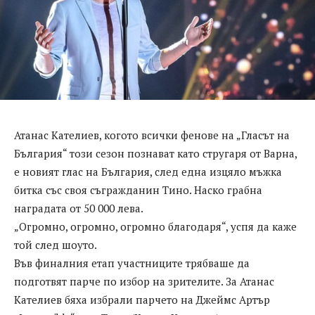
Атанас Кателиев, когото всички фенове на „Гласът на
България“ този сезон познават като стругаря от Варна,
е новият глас на България, след една изцяло мъжка
битка със своя съгражданин Тино. Наско грабна
наградата от 50 000 лева.
„Огромно, огромно, огромно благодаря“, успя да каже
той след шоуто.
Във финалния етап участниците трябваше да
подготвят парче по избор на зрителите. За Атанас
Кателиев бяха избрали парчето на Джеймс Артър