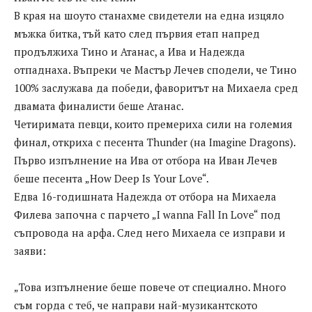
В края на шоуто станахме свидетели на една изцяло
мъжка битка, тъй като след първия етап напред
продължиха Тино и Атанас, а Ива и Надежда
отпаднаха. Въпреки че Мастър Лечев сподели, че Тино
100% заслужава да победи, фаворитът на Михаела сред
двамата финалисти беше Атанас.
Четиримата певци, които премериха сили на големия
финал, откриха с песента Thunder (на Imagine Dragons).
Първо изпълнение на Ива от отбора на Иван Лечев
беше песента „How Deep Is Your Love“.
Едва 16-годишната Надежда от отбора на Михаела
Филева започна с парчето „I wanna Fall In Love“ под
съпровода на арфа. След него Михаела се изправи и
заяви:
„Това изпълнение беше повече от специално. Много
съм горда с теб, че направи най-музикантското