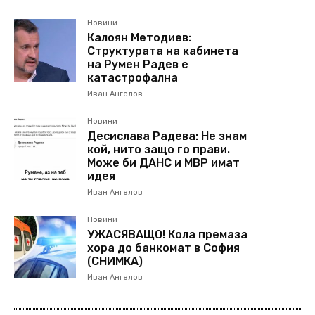
Новини
Калоян Методиев:
Структурата на кабинета
на Румен Радев е
катастрофална
Иван Ангелов
Новини
Десислава Радева: Не знам
кой, нито защо го прави.
Може би ДАНС и МВР имат
идея
Иван Ангелов
Новини
УЖАСЯВАЩО! Кола премаза
хора до банкомат в София
(СНИМКА)
Иван Ангелов