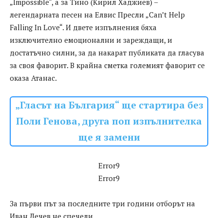
„Impossible“, а за Тино (Кирил Хаджиев) –
легендарната песен на Елвис Пресли „Can’t Help
Falling In Love“. И двете изпълнения бяха
изключително емоционални и зареждащи, и
достатъчно силни, за да накарат публиката да гласува
за своя фаворит. В крайна сметка големият фаворит се
оказа Атанас.
„Гласът на България“ ще стартира без
Поли Генова, друга поп изпълнителка
ще я замени
Error9
Error9
За първи път за последните три години отборът на
Иван Лечев не спечели.