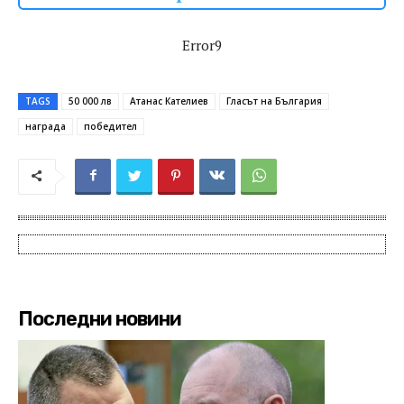
Error9
TAGS
50 000 лв
Атанас Кателиев
Гласът на България
награда
победител
Последни новини