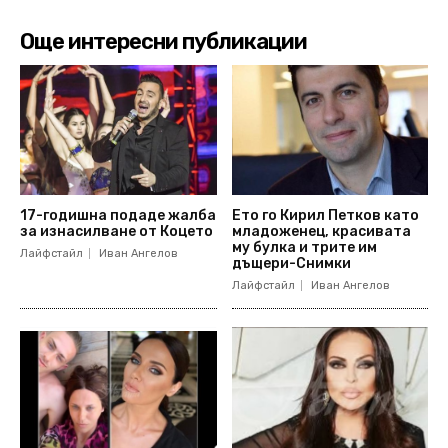
Още интересни публикации
17-годишна подаде жалба
Ето го Кирил Петков като
за изнасилване от Коцето
младоженец, красивата
му булка и трите им
Лайфстайл
Иван Ангелов
дъщери-Снимки
Лайфстайл
Иван Ангелов