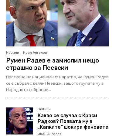
Новини
Иван Ангелов
Румен Радев е замислил нещо
страшно за Пеевски
Противно на националния наратив, че Румен Радев
се е събрал с Делян Пеевски, защото групата му в
Народното събрание...
Новини
Какво се случва с Краси
Радков? Появата му в
„Капките“ шокира феновете
Иван Ангелов