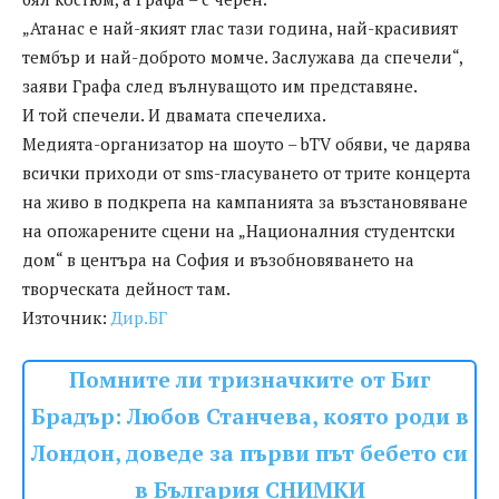
„Атанас е най-якият глас тази година, най-красивият
тембър и най-доброто момче. Заслужава да спечели“,
заяви Графа след вълнуващото им представяне.
И той спечели. И двамата спечелиха.
Медията-организатор на шоуто – bTV обяви, че дарява
всички приходи от sms-гласуването от трите концерта
на живо в подкрепа на кампанията за възстановяване
на опожарените сцени на „Националния студентски
дом“ в центъра на София и възобновяването на
творческата дейност там.
Източник:
Дир.БГ
Помните ли тризначките от Биг
Брадър: Любов Станчева, която роди в
Лондон, доведе за първи път бебето си
в България СНИМКИ