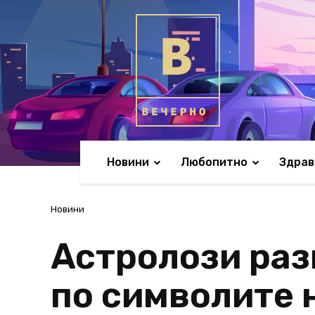
Новини
Любопитно
Здрав
Новини
Астролози раз
по символите 