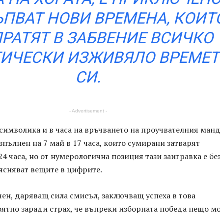
ПВАТ НОВИ ВРЕМЕНА, КОИТ
РАТЯТ В ЗАБВЕНИЕ ВСИЧКО
ИЧЕСКИ ИЗЖИВЯЛО ВРЕМЕТ
СИ.
- Advertisement -
символика и в часа на връчването на проучвателния манд
пълнен на 7 май в 17 часа, които сумирани затварят
4 часа, но от нумерологична позиция тази заигравка е бе
ясняват вещите в цифрите.
ен, даряващ сила смисъл, заключващ успеха в това
ятно заради страх, че въпреки изборната победа нещо м