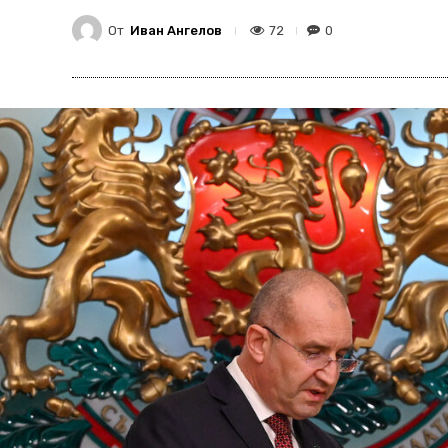
От
Иван Ангелов
72
0