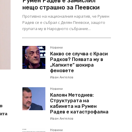
Румен Радев е замислил
нещо страшно за Пеевски
Противно на националния наратив, че Румен
Радев се е събрал с Делян Пеевски, защото
групата му в Народното събрание...
Новини
Какво се случва с Краси
Радков? Появата му в
„Капките“ шокира
феновете
Иван Ангелов
Новини
Калоян Методиев:
Структурата на
в
кабинета на Румен
Радев е катастрофална
ата
Иван Ангелов
Новини