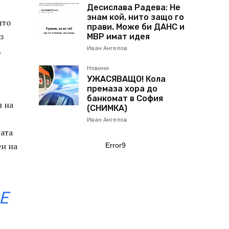
Десислава Радева: Не
знам кой, нито защо го
ято
прави. Може би ДАНС и
з
МВР имат идея
,
Иван Ангелов
Новини
УЖАСЯВАЩО! Кола
премаза хора до
банкомат в София
н на
(СНИМКА)
Иван Ангелов
вата
ен на
Error9
Е