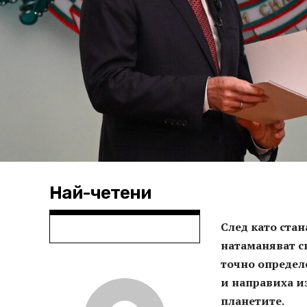
Най-четени
След като стан
натаманяват с
точно определ
и направиха из
планетите.