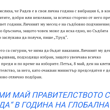
слиха, че Радев е в своя лична година с вибрация 6, в ко
атите, добри или нежелани, за всичко сторено от него пре
вет години. Личният му месец е на съдбовно подчинение
о бръснача, защото човек може да иска едно, но Съдбата
 заслужава да получи, пише „Труд“.
го са сигурни, че няма да бъдат наказани. Личният му де
вършващ, подходящо избран, защото увенчава всичко
преди и по време на изборите. Петък, 8 май, ден на клет
телство, за него, като очакван министър председател е д
ново отлично подбран.
МИ МАЙ ПРАВИТЕЛСТВОТО С
ДА“ В ГОДИНА НА ГЛОБАЛНА