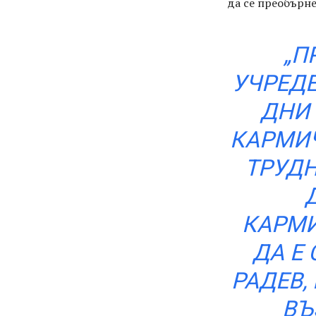
да се преобърн
„П
УЧРЕДЕ
ДНИ 
КАРМИЧ
ТРУДН
КАРМИ
ДА Е
РАДЕВ,
ВЪ