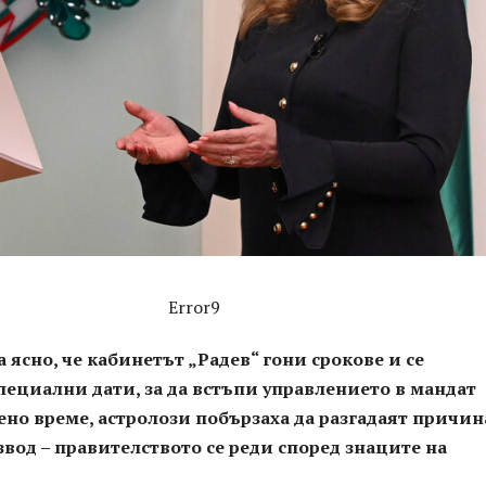
Error9
а ясно, че кабинетът „Радев“ гони срокове и се
пециални дати, за да встъпи управлението в мандат 
ено време, астролози побързаха да разгадаят причин
вод – правителството се реди според знаците на