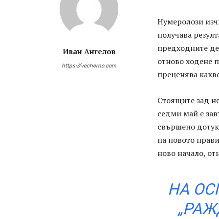
Нумеролози изчи
получава резулт
предходните де
Иван Ангелов
отново ходене п
https://vecherno.com
преценява какво
Стоящите зад не
седми май е за
свършено дотук 
на новото прави
ново начало, от
НА ОС
„РАЖ