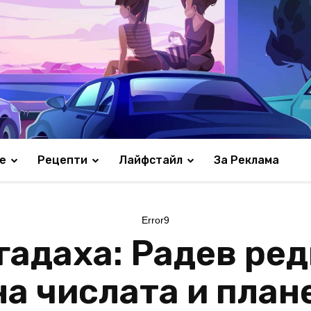
е
Рецепти
Лайфстайл
За Реклама
Error9
гадаха: Радев ре
на числата и план