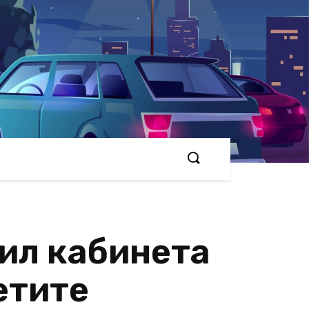
дил кабинета
етите