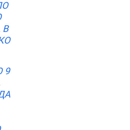
ЛО
О
 В
КО
 9
,
ДА
.