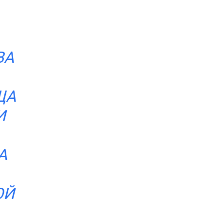
ВА
ЩА
И
А
ОЙ