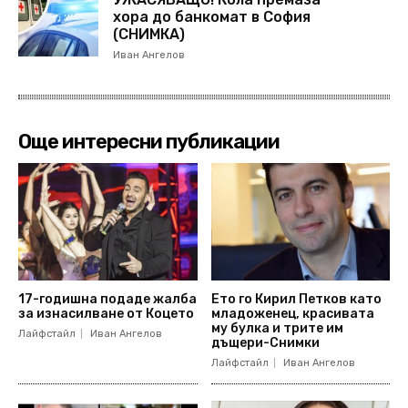
хора до банкомат в София
(СНИМКА)
Иван Ангелов
Още интересни публикации
17-годишна подаде жалба
Ето го Кирил Петков като
за изнасилване от Коцето
младоженец, красивата
му булка и трите им
Лайфстайл
Иван Ангелов
дъщери-Снимки
Лайфстайл
Иван Ангелов