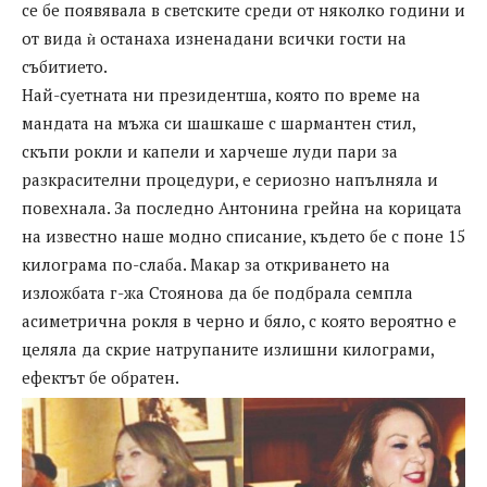
се бе появявала в светските среди от няколко години и
от вида ѝ останаха изненадани всички гости на
събитието.
Най-суетната ни президентша, която по време на
мандата на мъжа си шашкаше с шармантен стил,
скъпи рокли и капели и харчеше луди пари за
разкрасителни процедури, е сериозно напълняла и
повехнала. За последно Антонина грейна на корицата
на известно наше модно списание, където бе с поне 15
килограма по-слаба. Макар за откриването на
изложбата г-жа Стоянова да бе подбрала семпла
асиметрична рокля в черно и бяло, с която вероятно е
целяла да скрие натрупаните излишни килограми,
ефектът бе обратен.