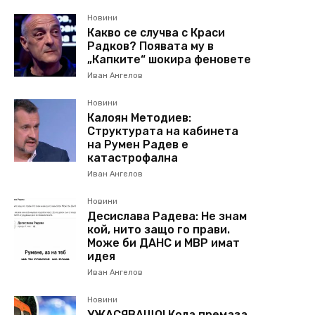
Новини
Какво се случва с Краси
Радков? Появата му в
„Капките“ шокира феновете
Иван Ангелов
Новини
Калоян Методиев:
Структурата на кабинета
на Румен Радев е
катастрофална
Иван Ангелов
Новини
Десислава Радева: Не знам
кой, нито защо го прави.
Може би ДАНС и МВР имат
идея
Иван Ангелов
Новини
УЖАСЯВАЩО! Кола премаза