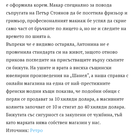
е оформила корем. Макар специално за повода
съпругата на Петър Стоянов да бе посетила фризьор и
гримьор, професионалният макиаж бе успял да скрие
само част от бръчките по лицето ѝ, но не и следите на
времето по шията ѝ.
Въпреки че е видимо остаряла, Антонина не е
променила стандарта си на живот, защото отново
прикова погледите на присъстващите върху скъпите
си бижута. На ушите и врата ѝ висяха същински
ювелирни произведения на „Шанел“, а наша справка с
онлайн магазина на една от най-престижните
френски модни къщи показва, че подобни обици с
перли се продават за 10 хиляди долара, а масивните
колиета започват от 10 и стигат до 40 хиляди долара.
Бижутата със сигурност са закупени от чужбина, тъй
като марката няма собствен магазин у нас.
Източник:
Ретро