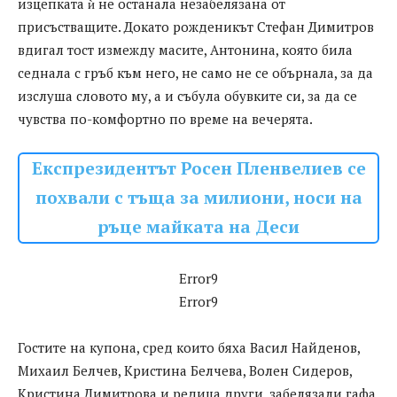
изцепката ѝ не останала незабелязана от
присъстващите. Докато рожденикът Стефан Димитров
вдигал тост измежду масите, Антонина, която била
седнала с гръб към него, не само не се обърнала, за да
изслуша словото му, а и събула обувките си, за да се
чувства по-комфортно по време на вечерята.
Експрезидентът Росен Пленвелиев се
похвали с тъща за милиони, носи на
ръце майката на Деси
Error9
Error9
Гостите на купона, сред които бяха Васил Найденов,
Михаил Белчев, Кристина Белчева, Волен Сидеров,
Кристина Димитрова и редица други, забелязали гафа