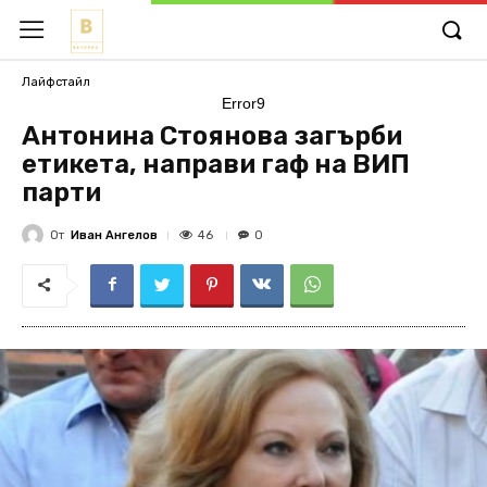
Лайфстайл
Error9
Антонина Стоянова загърби
етикета, направи гаф на ВИП
парти
От
Иван Ангелов
46
0