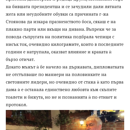
на бившата президентша и се зачудили дали лятната
жега или неудобните обувки са причината г-жа
Стоянова да изкара празненството боса, сякаш е на
плажно парти или вкъщи на дивана. Въпреки че за
повода съпругата на политика подбрала чепици с
нисък ток, очевидно килограмите, които в последните
години е натрупала, оказват влияние и краката ѝ
бързо отичат.
Докато мъжът ѝ бе начело на държавата, дипломатката
не отстъпваше по маниери на половинките на
световните лидери, но очевидно от стажа ѝ като първа
дама ѝ е останала единствено любовта към скъпите
тоалети и бижута, но не и познанията ѝ по етикет и
протокол.