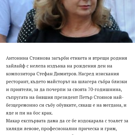
Антонина Стоянова загърби етикета и втрещи родния
хайлайф с нелепа издънка на рождения ден на
композитора Стефан Димитров. Насред изискания
ресторант, където майсторът на шлагера събра близки
и приятели, за да почерпи за своята 70-годишнина,
съпругата на бившия президент Петър Стоянов най-
безцеремонно си събу обувките, сякаш е на мегдана, и
яде и пи на бос крак.
Макар експървата дама да се бе издокарала с тоалет за
хиляди левове, професионални прическа и грим,