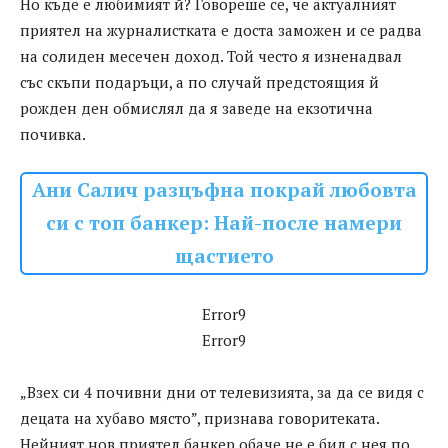
Но къде е любимият й? Говореше се, че актуалният
приятел на журналистката е доста заможен и се радва
на солиден месечен доход. Той често я изненадвал
със скъпи подаръци, а по случай предстоящия й
рожден ден обмислял да я заведе на екзотична
почивка.
Ани Салич разцъфна покрай любовта
си с топ банкер: Най-после намери
щастието
Error9
Error9
„Взех си 4 почивни дни от телевизията, за да се видя с
децата на хубаво място”, признава говоритеката.
Нейният нов приятел банкер обаче не е бил с нея по