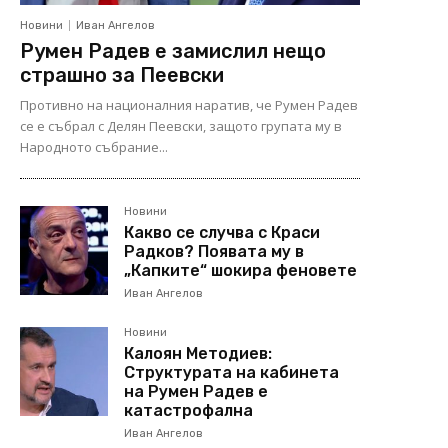
Новини
Иван Ангелов
Румен Радев е замислил нещо
страшно за Пеевски
Противно на националния наратив, че Румен Радев
се е събрал с Делян Пеевски, защото групата му в
Народното събрание...
Новини
Какво се случва с Краси
Радков? Появата му в
„Капките“ шокира феновете
Иван Ангелов
Новини
Калоян Методиев:
Структурата на кабинета
на Румен Радев е
катастрофална
Иван Ангелов