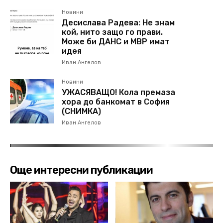
Новини
Десислава Радева: Не знам
кой, нито защо го прави.
Може би ДАНС и МВР имат
идея
Иван Ангелов
Новини
УЖАСЯВАЩО! Кола премаза
хора до банкомат в София
(СНИМКА)
Иван Ангелов
Още интересни публикации