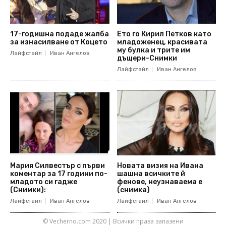
17-годишна подаде жалба
Ето го Кирил Петков като
за изнасилване от Коцето
младоженец, красивата
му булка и трите им
Лайфстайл
Иван Ангелов
дъщери-Снимки
Лайфстайл
Иван Ангелов
Мария Силвестър с първи
Новата визия на Ивана
коментар за 17 години по-
шашна всичките й
младото си гадже
фенове, неузнаваема е
(Снимки):
(снимка)
Лайфстайл
Иван Ангелов
Лайфстайл
Иван Ангелов
© Vecherno.com 2020 | Всички права запазени