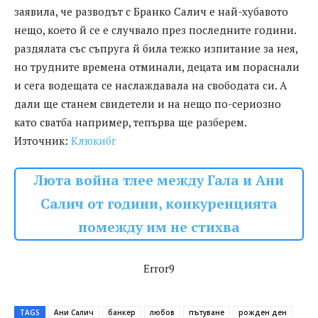
заявила, че разводът с Бранко Салич е най-хубавото
нещо, което й се е случвало през последните години.
раздялата със съпруга й била тежко изпитание за нея,
но трудните времена отминали, децата им пораснали
и сега водещата се наслаждавала на свободата си. А
дали ще станем свидетели и на нещо по-сериозно
като сватба например, тепърва ще разберем.
Източник:
Клюкибг
Люта война тлее между Гала и Ани
Салич от години, конкуренцията
помежду им не стихва
Error9
TAGS
Ани Салич
банкер
любов
пътуване
рожден ден