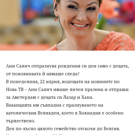
Ани Салич отпразнува рождения си ден само с децата,
от половинката й нямаше следа!
В понеделник, 22 април, водещата на новините по
Нова ТВ – Ани Салич имаше личен празник и отпраши
за Амстердам с децата си Лазар и Хана.
Ваканцията им съвпадна с празнуването на
католическия Великден, което в Холандия е особено
тържествено.
Ден по-късно цялото семейство отскочи до Белгия.