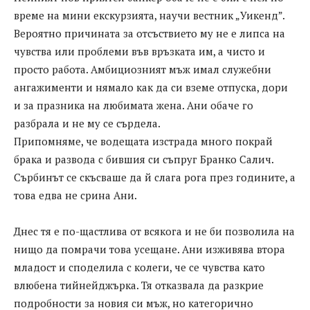
време на мини екскурзията, научи вестник „Уикенд”.
Вероятно причината за отсъствието му не е липса на
чувства или проблеми във връзката им, а чисто и
просто работа. Амбициозният мъж имал служебни
ангажименти и нямало как да си вземе отпуска, дори
и за празника на любимата жена. Ани обаче го
разбрала и не му се сърдела.
Припомняме, че водещата изстрада много покрай
брака и развода с бившия си съпруг Бранко Салич.
Сърбинът се скъсваше да й слага рога през годините, а
това едва не срина Ани.
Днес тя е по-щастлива от всякога и не би позволила на
нищо да помрачи това усещане. Ани изживява втора
младост и споделила с колеги, че се чувства като
влюбена тийнейджърка. Тя отказвала да разкрие
подробности за новия си мъж, но категорично