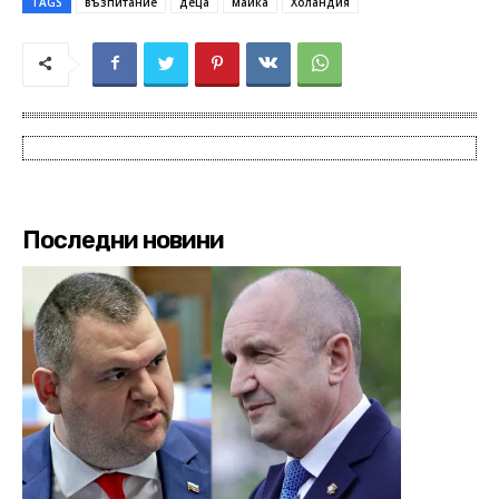
TAGS
възпитание
деца
майка
Холандия
Последни новини