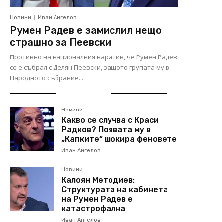
Новини
Иван Ангелов
Румен Радев е замислил нещо
страшно за Пеевски
Противно на националния наратив, че Румен Радев
се е събрал с Делян Пеевски, защото групата му в
Народното събрание...
Новини
Какво се случва с Краси
Радков? Появата му в
„Капките“ шокира феновете
Иван Ангелов
Новини
Калоян Методиев:
Структурата на кабинета
на Румен Радев е
катастрофална
Иван Ангелов