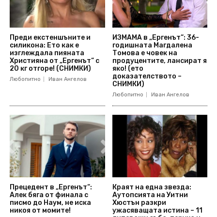
Преди екстеншъните и
ИЗМАМА в „Ергенът“: 36-
силикона: Ето как е
годишната Магдалена
изглеждала пияната
Томова е човек на
Християна от „Ергенът“ с
продуцентите, лансират я
20 кг отгоре! (СНИМКИ)
яко! (ето
доказателството –
Любопитно
Иван Ангелов
СНИМКИ)
Любопитно
Иван Ангелов
Прецедент в „Ергенът“:
Краят на една звезда:
Алек бяга от финала с
Аутопсията на Уитни
писмо до Наум, не иска
Хюстън разкри
никоя от момите!
ужасяващата истина – 11