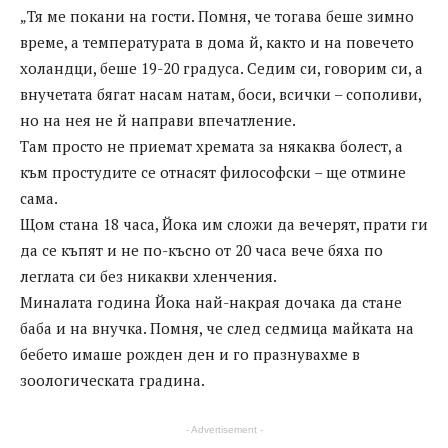
„Тя ме покани на гости. Помня, че тогава беше зимно
време, а температурата в дома й, както и на повечето
холандци, беше 19-20 градуса. Седим си, говорим си, а
внучетата бягат насам натам, боси, всички – сополиви,
но на нея не й направи впечатление.
Там просто не приемат хремата за някаква болест, а
към простудите се отнасят философски – ще отмине
сама.
Щом стана 18 часа, Йока им сложи да вечерят, прати ги
да се къпят и не по-късно от 20 часа вече бяха по
леглата си без никакви хленчения.
Миналата година Йока най-накрая дочака да стане
баба и на внучка. Помня, че след седмица майката на
бебето имаше рожден ден и го празнувахме в
зоологическата градина.
- Advertisement -