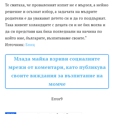
Те смятаха, че проваленият изпит не е мързел, а нейно
решение и осъзнат избор, а задачата на мъдрите
родители е да уважават детето си и да го поддържат.
Така живеят холандците с децата си и не бих могла и
да си представя как биха погледнали на начина по
който ние, българите, възпитаваме своите.“
Източник:
Блиц
Млада майка взриви социалните
мрежи от коментари, като публикува
своите виждания за възпитание на
момче
Error9