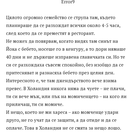
Error9
Цялото огромно семейство се струпа там, където
планираше да се разхождат всички около 4-5 часа,
след което да се преместят в ресторант.
Не можех да повярвам, когато видях там синът на
Йока с бебето, носеше го в кенгуру, а то дори нямаше
40 дни и не държеше изправена главичката си. Но те
си се разхождаха съвсем спокойно, без изобщо да се
притесняват и разнасяха бебето през целия ден.
Интересното е, че там джендърството вече взима
превес. В Холандия никога няма да чуете – не плачи,
ти си вече мъж, или пък на момиченцето – на кого ли
приличаш, ти си момиче.
И нещо, което не ми хареса – ако момченце удари
друго, не го учат да се защити, а да отиде и да се
оплаче. Това в Холандия не се смята за нещо лошо.