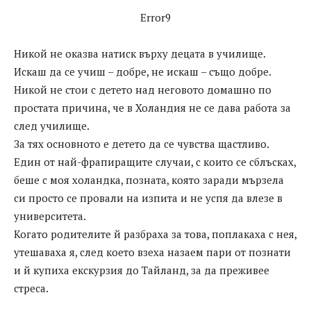
Error9
Никой не оказва натиск върху децата в училище.
Искаш да се учиш – добре, не искаш – също добре.
Никой не стои с детето над неговото домашно по
простата причина, че в Холандия не се дава работа за
след училище.
За тях основното е детето да се чувства щастливо.
Един от най-фрапиращите случаи, с които се сблъсках,
беше с моя холандка, позната, която заради мързела
си просто се провали на изпита и не успя да влезе в
университета.
Когато родителите й разбраха за това, поплакаха с нея,
утешаваха я, след което взеха назаем пари от познати
и й купиха екскурзия до Тайланд, за да преживее
стреса.