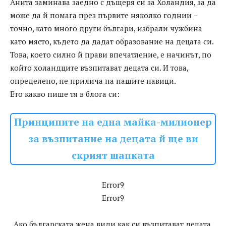
Анита заминава заедно с дъщеря си за Холандия, за да
може да й помага през първите няколко годнии –
точно, като много други българи, избрали чужбина
като място, където да дадат образование на децата си.
Това, което силно й прави впечатление, е начинът, по
който холандците възпитават децата си. И това,
определено, не прилича на нашите навици.
Ето какво пише тя в блога си:
Принципите на една майка-милионер
за възпитание на децата й ще ви
скрият шапката
Error9
Error9
„Ако българската жена види как си възпитават децата