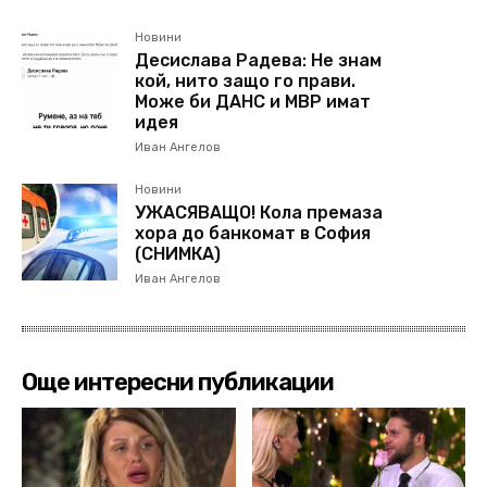
Новини
Десислава Радева: Не знам
кой, нито защо го прави.
Може би ДАНС и МВР имат
идея
Иван Ангелов
Новини
УЖАСЯВАЩО! Кола премаза
хора до банкомат в София
(СНИМКА)
Иван Ангелов
Още интересни публикации