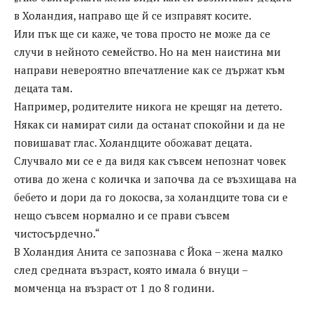
в Холандия, направо ще й се изправят косите.
Или пък ще си каже, че това просто не може да се
случи в нейното семейство. Но на мен наистина ми
направи невероятно впечатление как се държат към
децата там.
Например, родителите никога не крещяг на детето.
Някак си намират сили да останат спокойни и да не
повишават глас. Холандците обожават децата.
Случвало ми се е да видя как съвсем непознат човек
отива до жена с количка и започва да се възхищава на
бебето и дори да го докосва, за холандците това си е
нещо съвсем нормално и се прави съвсем
чистосърдечно.“
В Холандия Анита се запознава с Йока – жена малко
след средната възраст, която имала 6 внуци –
момченца на възраст от 1 до 8 години.