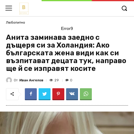
Любопитно
Error9
Анита заминава заедно с
дъщеря си за Холандия: Ако
българската жена види как си
възпитават децата тук, направо
ще й се изправят косите
От
Иван Ангелов
29
0