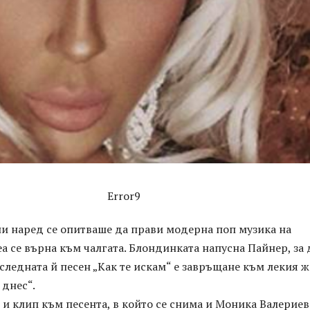
Error9
ни наред се опитваше да прави модерна поп музика на
а се върна към чалгата. Блондинката напусна Пайнер, за 
оследната й песен „Как те искам“ е завръщане към лекия ж
 днес“.
 и клип към песента, в който се снима и Моника Валериев