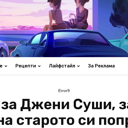
е
Рецепти
Лайфстайл
За Реклама
Error9
 за Джени Суши, з
 на старото си по