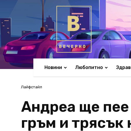
Новини
Любопитно
Здрав
Лайфстайл
Андреа ще пее
гръм и трясък