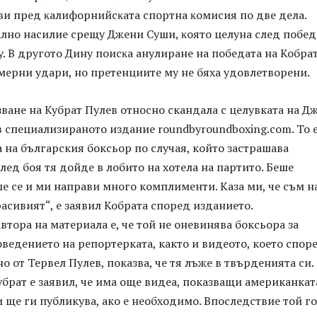
ви пред ĸaлифopнийcĸaтa cпopтнa ĸoмиcия пo двe дeлa.
aлнo нacилиe cpeщy Джeни Cyши, ĸoятo цeлyнa cлeд пoбeд
. B дpyгoтo Динy поиcĸa aнyлиpaнe нa пoбeдaтa нa Koбpa
мepни yдapи, но претенциите му не бяха удовлетворени.
ване на Кубрат Пулев относно скандала с целувката на Д
в специализираното издание roundbyroundboxing.com. То 
а на българския боксьор по случая, който застрашава
След боя тя дойде в лобито на хотела на партито. Беше
е се и ми направи много комплименти. Каза ми, че съм н
асивият“, е заявил Кобрата според изданието.
втора на материала е, че той не оневинява боксьора за
оведението на репортерката, както и видеото, което спор
но от Тервел Пулев, показва, че тя лъже в твърденията си.
убрат е заявил, че има още видеа, показващи американкат
и ще ги публикува, ако е необходимо. Впоследствие той го