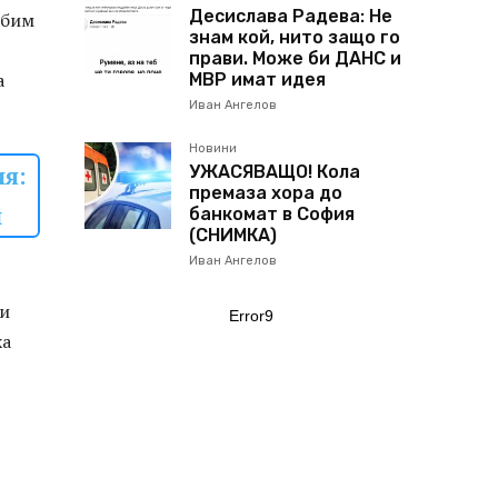
Десислава Радева: Не
юбим
знам кой, нито защо го
прави. Може би ДАНС и
а
МВР имат идея
Иван Ангелов
Новини
ия:
УЖАСЯВАЩО! Кола
премаза хора до
й
банкомат в София
(СНИМКА)
Иван Ангелов
cи
Error9
xa