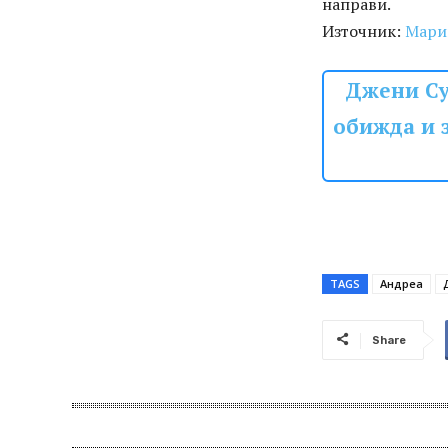
направи.
Източник:
Мари
Джени Су
обижда и 
TAGS
Андреа
Share