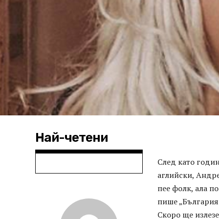
Най-четени
След като годи
аглийски, Андре
пее фолк, ала п
пише „България
Скоро ще излезе