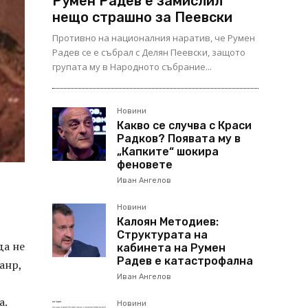
Румен Радев е замислил
нещо страшно за Пеевски
Противно на националния наратив, че Румен
Радев се е събрал с Делян Пеевски, защото
групата му в Народното събрание...
Новини
Какво се случва с Краси
Радков? Появата му в
„Капките“ шокира
феновете
Иван Ангелов
Новини
Калоян Методиев:
Структурата на
да не
кабинета на Румен
Радев е катастрофална
анр,
Иван Ангелов
а.
Новини