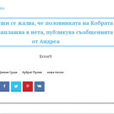
ца
ши се жалва, че половинката на Кобрата
заплашва в нета, публикува съобщенията
от Андреа
Error9
Джени Суши
Кубрат Пулев
нова песен