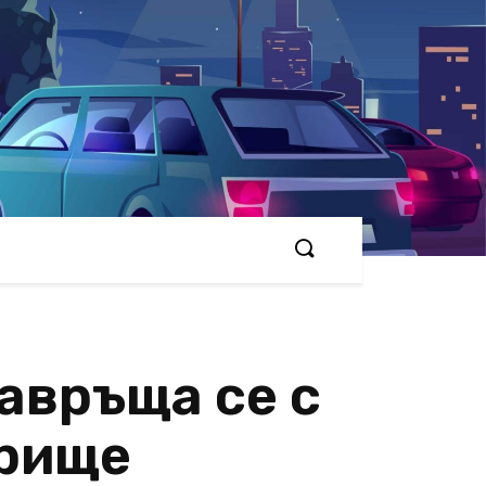
авръща се с
прище