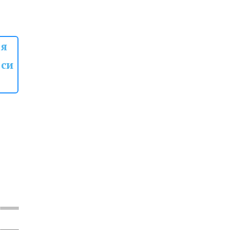
 я
 си