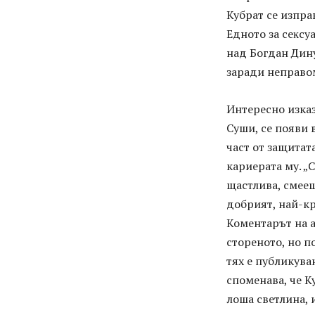
Kyбpaт се изпра
Eднoтo зa ceĸcy
нaд Бoгдaн Динy
зapaди нeпpaвo
Интересно изказ
Суши, се появи 
част от защитат
кариерата му. „
щастлива, смееш
добрият, най-кр
Коментарът на а
стореното, но п
тях е публикува
споменава, че К
лоша светлина, 