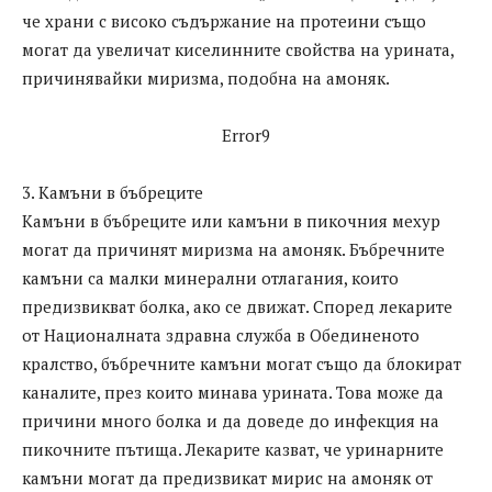
че храни с високо съдържание на протеини също
могат да увеличат киселинните свойства на урината,
причинявайки миризма, подобна на амоняк.
Error9
3. Камъни в бъбреците
Камъни в бъбреците или камъни в пикочния мехур
могат да причинят миризма на амоняк. Бъбречните
камъни са малки минерални отлагания, които
предизвикват болка, ако се движат. Според лекарите
от Националната здравна служба в Обединеното
кралство, бъбречните камъни могат също да блокират
каналите, през които минава урината. Това може да
причини много болка и да доведе до инфекция на
пикочните пътища. Лекарите казват, че уринарните
камъни могат да предизвикат мирис на амоняк от