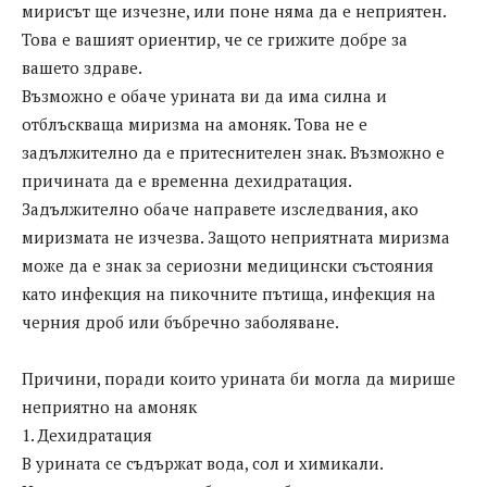
мирисът ще изчезне, или поне няма да е неприятен.
Това е вашият ориентир, че се грижите добре за
вашето здраве.
Възможно е обаче урината ви да има силна и
отблъскваща миризма на амоняк. Това не е
задължително да е притеснителен знак. Възможно е
причината да е временна дехидратация.
Задължително обаче направете изследвания, ако
миризмата не изчезва. Защото неприятната миризма
може да е знак за сериозни медицински състояния
като инфекция на пикочните пътища, инфекция на
черния дроб или бъбречно заболяване.
Причини, поради които урината би могла да мирише
неприятно на амоняк
1. Дехидратация
В урината се съдържат вода, сол и химикали.