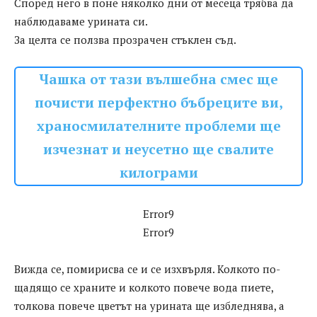
Според него в поне няколко дни от месеца трябва да
наблюдаваме урината си.
За целта се ползва прозрачен стъклен съд.
Чашка от тази вълшебна смес ще
почисти перфектно бъбреците ви,
храносмилателните проблеми ще
изчезнат и неусетно ще свалите
килограми
Error9
Error9
Вижда се, помирисва се и се изхвърля. Колкото по-
щадящо се храните и колкото повече вода пиете,
толкова повече цветът на урината ще избледнява, а