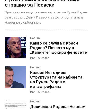
страшно за Пеевски
Противно на националния наратив, че Румен Радев
се е събрал с Делян Пеевски, защото групата му в
Народното събрание...
Новини
Какво се случва с Краси
Радков? Появата му в
„Капките“ шокира феновете
Иван Ангелов
Новини
Калоян Методиев:
Структурата на кабинета
на Румен Радев е
катастрофална
Иван Ангелов
Новини
Десислава Радева: Не знам