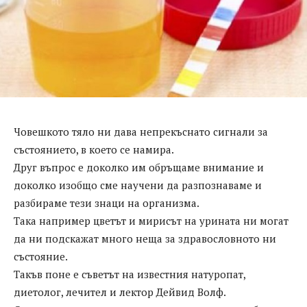
Човешкото тяло ни дава непрекъснато сигнали за
състоянието, в което се намира.
Друг въпрос е доколко им обръщаме внимание и
доколко изобщо сме научени да разпознаваме и
разбираме тези знаци на организма.
Така например цветът и мирисът на урината ни могат
да ни подскажат много неща за здравословното ни
състояние.
Такъв поне е съветът на известния натуропат,
диетолог, лечител и лектор Дейвид Волф.