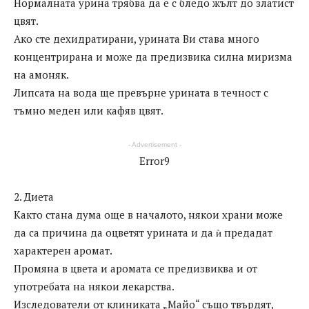
Нормалната урина трябва да е с бледо жълт до златист
цвят.
Ако сте дехидратирани, урината Ви става много
концентрирана и може да предизвика силна миризма
на амоняк.
Липсата на вода ще превърне урината в течност с
тъмно меден или кафяв цвят.
- Advertisement -
Error9
2. Диета
Както стана дума още в началото, някои храни може
да са причина да оцветят урината и да ѝ предадат
характерен аромат.
Промяна в цвета и аромата се предизвиква и от
употребата на някои лекарства.
Изследователи от клиниката „Майо“ също твърдят,