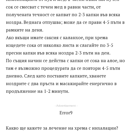
сок се смесват с течен мед в равни части, от
получената течност се капват по 2-3 капки във всяка
ноздра. Веднага отпушва; може да се прави 4-5 пъти в
рамките на деня.
Ако вкъщи имате саксия с каланхое, при хрема
изцедете сока от няколко листа и слагайте по 3-5
пресни капки във всяка ноздра 2-3 пъти на ден.
По същия начин се действа с капки от сока на алое, но
там е възможно процедурата да се повтори 4-5 пъти
дневно. След като поставите капките, хванете
ноздрите с два пръста и масажирайте енергично в
продължение на 1-2 минути.
- Advertisement -
Error9
Какво ще кажете за лечение на хрема с инхалации?