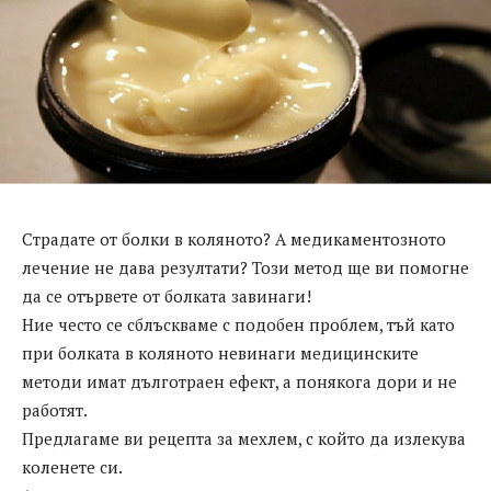
Страдате от болки в коляното? А медикаментозното
лечение не дава резултати? Този метод ще ви помогне
да се отървете от болката завинаги!
Ние често се сблъскваме с подобен проблем, тъй като
при болката в коляното невинаги медицинските
методи имат дълготраен ефект, а понякога дори и не
работят.
Предлагаме ви рецепта за мехлем, с който да излекува
коленете си.