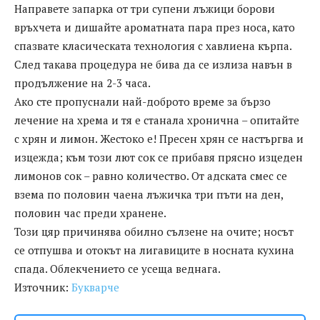
Направете запарка от три супени лъжици борови
връхчета и дишайте ароматната пара през носа, като
спазвате класическата технология с хавлиена кърпа.
След такава процедура не бива да се излиза навън в
продължение на 2-3 часа.
Ако сте пропуснали най-доброто време за бързо
лечение на хрема и тя е станала хронична – опитайте
с хрян и лимон. Жестоко е! Пресен хрян се настъргва и
изцежда; към този лют сок се прибавя прясно изцеден
лимонов сок – равно количество. От адската смес се
взема по половин чаена лъжичка три пъти на ден,
половин час преди хранене.
Този цяр причинява обилно сълзене на очите; носът
се отпушва и отокът на лигавиците в носната кухина
спада. Облекчението се усеща веднага.
Източник:
Букварче