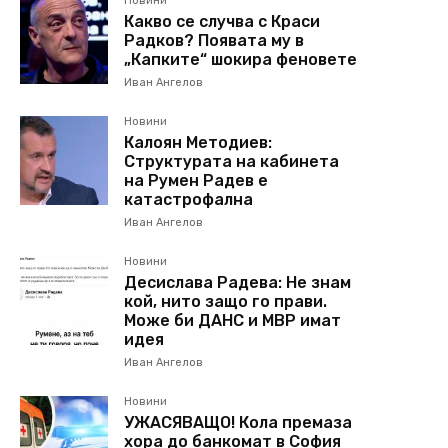
Новини
Какво се случва с Краси
Радков? Появата му в
„Капките“ шокира феновете
Иван Ангелов
Новини
Калоян Методиев:
Структурата на кабинета
на Румен Радев е
катастрофална
Иван Ангелов
Новини
Десислава Радева: Не знам
кой, нито защо го прави.
Може би ДАНС и МВР имат
идея
Иван Ангелов
Новини
УЖАСЯВАЩО! Кола премаза
хора до банкомат в София