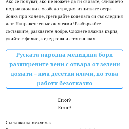
Ако се подуват, ако не можете да ги свивате, слизането
под наклон ви е особено трудно, изпитвате остра
болка при ходене, третирайте колената си със следния
лек: Направете си мехлем сами! Разбъркайте
съставките, разклатете добре. Сложете влажна кърпа,
увийте с фолио, а след това и с топъл шал.
Руската народна медицина бори
разширените вени с отвара от зелени
домати – има десетки илачи, но това
работи безотказно
Error9
Error9
Съставки за мехлема: