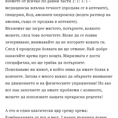
Вземете от всичко по равни части 1: 1: 1: 1 –
медицинска жлъчна течност (продава се в аптеките),
глицерин, йод, амониев хидроксид (воден разтвор на
амоняк, също се продава в аптеките).
Мехлемът ще загрее мястото, потърпете, колкото
можете, след това почистете. Може да се появи
зачервяване, внимавайте да не изгорите кожата си.
След 4 процедури болката ви ще отмине. Най-добре
нанасяйте крема през нощта. Миризмата е доста
специфична, но ще трябва да потърпите.
Пожелаваме ви живот, в който няма да имате болка в
коленете. Затова е много важно да обърнете внимание
на движението и на физическите упражнения! Но ако
все пак започнете да имате проблеми с коляното,
можете да използвате нашата прекрасна рецепта!
А ето и един класически цяр срещу хрема:
Комбинацията от лук и мед. 2 чаени лъжички лучен