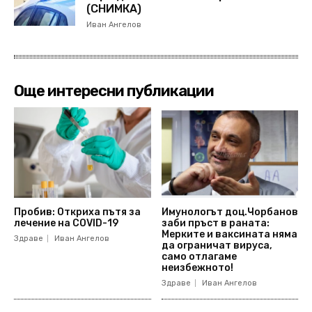
(СНИМКА)
Иван Ангелов
Още интересни публикации
Пробив: Откриха пътя за
Имунологът доц.Чорбанов
лечение на COVID-19
заби пръст в раната:
Мерките и ваксината няма
Здраве
Иван Ангелов
да ограничат вируса,
само отлагаме
неизбежното!
Здраве
Иван Ангелов