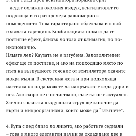
– ледът охлажда околния въздух, вентилаторът го
подхваща и го разпределя равномерно в
помещението. Това гарантирано облекчава и в най-
голямата горещина. Комбинацията помага да се
постигне ефект, близък до този от климатик, но по-
икономично.
Нямате лед? Каузата не е изгубена. Задоволителен
ефект ще се постигне, и ако на подходящо място по
пътя на въздушното течение от вентилатора окачите
мокра кърпа. В екстремна жега и при подходяща
настилка на пода можете да напръскате с вода дори и
нея. Ако скоро не е почиствано, съветът не е актуален.
Заедно с влагата въздушната струя ще започне да
върти и микроорганизми, които може да “глътнете”.
4. Купа с лед близо до лицето, ако работите седнали
– това е много елегантен начин за охлаждане две в