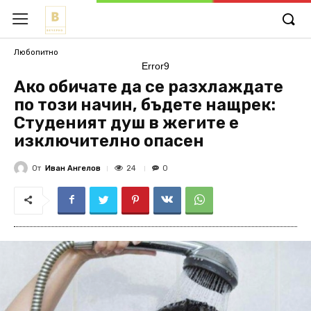
Любопитно
Error9
Ако обичате да се разхлаждате
по този начин, бъдете нащрек:
Студеният душ в жегите е
изключително опасен
От
Иван Ангелов
24
0