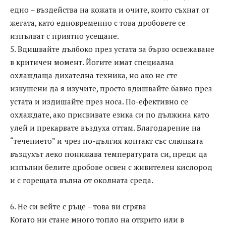
едно – въздейства на кожата и очите, които съхнат от
жегата, като едновременно с това дробовете се
изпълват с приятно усещане.
5. Вдишвайте дълбоко през устата за бързо освежаване
в критичен момент. Йогите имат специална
охлаждаща дихателна техника, но ако не сте
изкушени да я изучите, просто вдишвайте бавно през
устата и издишайте през носа. По-ефективно се
охлаждате, ако присвивате езика си по дължина като
улей и прекарвате въздуха оттам. Благодарение на
“течението” и чрез по-дългия контакт със слюнката
въздухът леко понижава температурата си, преди да
изпълни белите дробове освен с живителен кислород
и с горещата вълна от околната среда.
6. Не си вейте с ръце – това ви сгрява
Когато ни стане много топло на открито или в