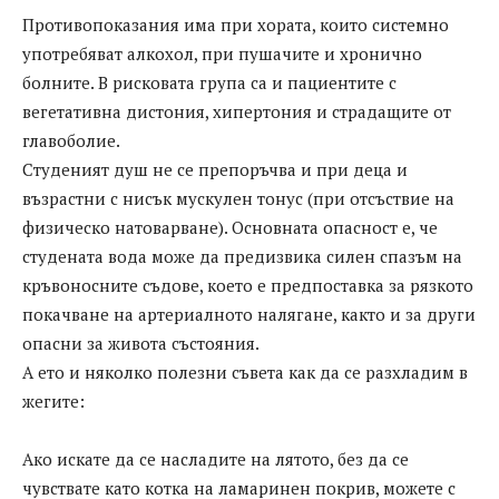
Противопоказания има при хората, които системно
употребяват алкохол, при пушачите и хронично
болните. В рисковата група са и пациентите с
вегетативна дистония, хипертония и страдащите от
главоболие.
Студеният душ не се препоръчва и при деца и
възрастни с нисък мускулен тонус (при отсъствие на
физическо натоварване). Основната опасност е, че
студената вода може да предизвика силен спазъм на
кръвоносните съдове, което е предпоставка за рязкото
покачване на артериалното налягане, както и за други
опасни за живота състояния.
А ето и няколко полезни съвета как да се разхладим в
жегите:
Ако искате да се насладите на лятото, без да се
чувствате като котка на ламаринен покрив, можете с