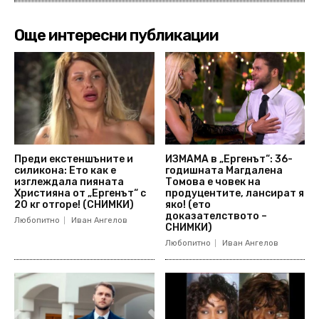
Още интересни публикации
Преди екстеншъните и
ИЗМАМА в „Ергенът“: 36-
силикона: Ето как е
годишната Магдалена
изглеждала пияната
Томова е човек на
Християна от „Ергенът“ с
продуцентите, лансират я
20 кг отгоре! (СНИМКИ)
яко! (ето
доказателството –
Любопитно
Иван Ангелов
СНИМКИ)
Любопитно
Иван Ангелов