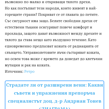
възможно по-малко и откриващи тялото дрехи.
Но как постъпват тези народи, които живеят в най-
горещите страни? Покриват се от главата до петите.
Със сигурност има защо. Белите свободни дрехи от
естествени тъкани осигуряват повече комфорт и
прохлада, защото дават възможност между дрехите и
тялото да става нещо като въздушно течение. Като
едновременно предпазват кожата от радиацията от
слънцето. Ултравиолетовите лъчи състаряват кожата,
но освен това може с времето да доведат до клетъчни
мутации и рак на кожата.
Източник:
Ретро
Страдате ли от разширени вени: Какви
съвети и упражнения препоръча
специалистът доц. д-р Андриан Тонев