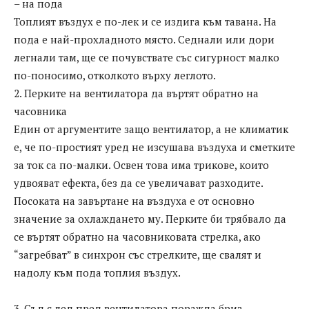
– на пода
Топлият въздух е по-лек и се издига към тавана. На
пода е най-прохладното място. Седнали или дори
легнали там, ще се почувствате със сигурност малко
по-поносимо, отколкото върху леглото.
2. Перките на вентилатора да въртят обратно на
часовника
Един от аргументите защо вентилатор, а не климатик
е, че по-простият уред не изсушава въздуха и сметките
за ток са по-малки. Освен това има трикове, които
удвояват ефекта, без да се увеличават разходите.
Посоката на завъртане на въздуха е от основно
значение за охлаждането му. Перките би трябвало да
се въртят обратно на часовниковата стрелка, ако
“загребват” в синхрон със стрелките, ще свалят и
надолу към пода топлия въздух.
3. Съд с лед пред вентилатора поражда бриз