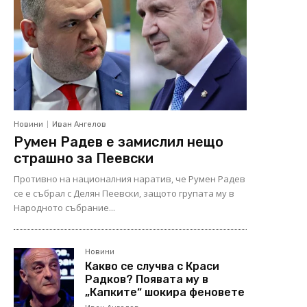
Новини
Иван Ангелов
Румен Радев е замислил нещо
страшно за Пеевски
Противно на националния наратив, че Румен Радев
се е събрал с Делян Пеевски, защото групата му в
Народното събрание...
Новини
Какво се случва с Краси
Радков? Появата му в
„Капките“ шокира феновете