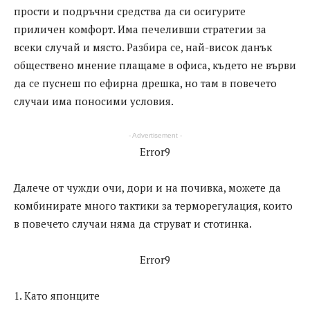
прости и подръчни средства да си осигурите
приличен комфорт. Има печеливши стратегии за
всеки случай и място. Разбира се, най-висок данък
обществено мнение плащаме в офиса, където не върви
да се пуснеш по ефирна дрешка, но там в повечето
случаи има поносими условия.
- Advertisement -
Error9
Далече от чужди очи, дори и на почивка, можете да
комбинирате много тактики за терморегулация, които
в повечето случаи няма да струват и стотинка.
Error9
1. Като японците