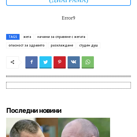
(ДИАГРАМА)
Error9
TAGS
жега
начини за справяне с жегата
опасност за здравето
разхлаждане
студен душ
Последни новини