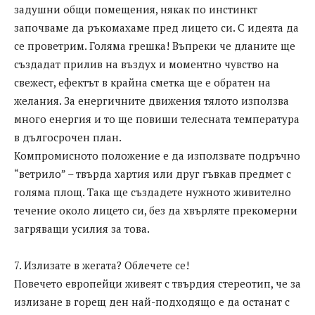
задушни общи помещения, някак по инстинкт
започваме да ръкомахаме пред лицето си. С идеята да
се проветрим. Голяма грешка! Въпреки че дланите ще
създадат прилив на въздух и моментно чувство на
свежест, ефектът в крайна сметка ще е обратен на
желания. За енергичните движения тялото използва
много енергия и то ще повиши телесната температура
в дългосрочен план.
Компромисното положение е да използвате подръчно
“ветрило” – твърда хартия или друг гъвкав предмет с
голяма площ. Така ще създадете нужното живително
течение около лицето си, без да хвърляте прекомерни
загряващи усилия за това.
7. Излизате в жегата? Облечете се!
Повечето европейци живеят с твърдия стереотип, че за
излизане в горещ ден най-подходящо е да останат с