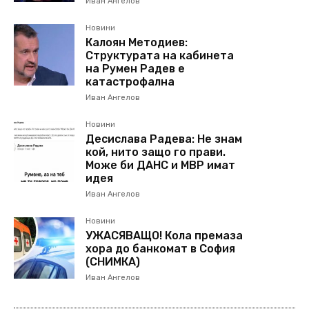
Иван Ангелов
Новини
Калоян Методиев:
Структурата на кабинета
на Румен Радев е
катастрофална
Иван Ангелов
Новини
Десислава Радева: Не знам
кой, нито защо го прави.
Може би ДАНС и МВР имат
идея
Иван Ангелов
Новини
УЖАСЯВАЩО! Кола премаза
хора до банкомат в София
(СНИМКА)
Иван Ангелов