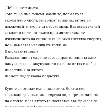
„Не” на светлината
Това също има смисъл. Лампите, дори ако са
екологично чисти, генерират топлина, затова ги
изключвайте, ако не са необходими. Във всеки случай
слънцето свети по-дълго през лятото, така че
изключването на светлината не само спестява енергия,
но и намалява излишната топлина.
Използвайте зърна
Възглавници от елда не абсорбират топлината като
памука, така че закупуването на една от тях е добра
инвестиция за лятото.
Вземете подгряваща подложка
Купете си отоплителна подложка. Докато сме
свикнали да я пълним с гореща вода през зимата, за
да е топло, през лятото го поставяме във фризера, за