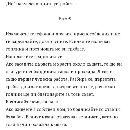
„Не“ на електронните устройства
Error9
Изключете телефона и другите приспособления и не
ги зареждайте, докато спите. Всички те излъчват
топлина и през нощта не ви трябват.
Използвайте градината си
Ако засадите дървета и храсти около къщата, те ще ви
осигурят необходимата сянка и прохлада. Лозите
също вършат чудесна работа. Разбира се, дърветата
трябва да имат време да израстат, но след няколко
години ще ни благодарите за този съвет.
Боядисайте къщата бяла
Ако живеете в собствен дом, то боядисайте го отвън с
бяла боя. Белият нюанс отразява светлината, като по
този начин охлажда къщата.