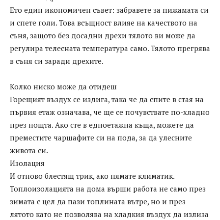
Ето един икономичен съвет: забравете за пижамата си
и спете голи. Това всъщност влияе на качеството на
съня, защото без досадни дрехи тялото ви може да
регулира телесната температура само. Тялото прегрява
в съня си заради дрехите.
Колко ниско може да отидеш
Горещият въздух се издига, така че да спите в стая на
първия етаж означава, че ще се почувствате по-хладно
през нощта. Ако сте в едноетажна къща, можете да
преместите чаршафите си на пода, за да улесните
живота си.
Изолация
И отново блестящ трик, ако нямате климатик.
Топлоизолацията на дома върши работа не само през
зимата с цел да пази топлината вътре, но и през
лятото като не позволява на хладкия въздух да излиза