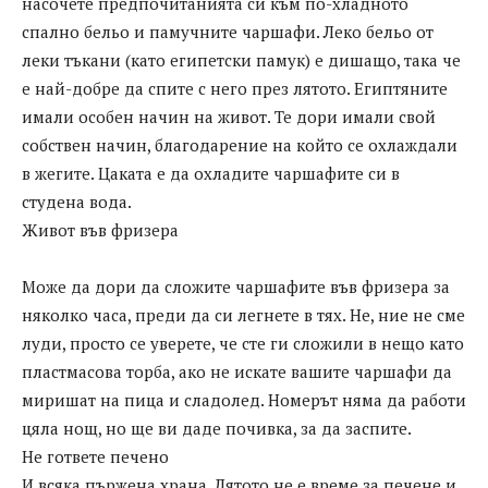
насочете предпочитанията си към по-хладното
спално бельо и памучните чаршафи. Леко бельо от
леки тъкани (като египетски памук) е дишащо, така че
е най-добре да спите с него през лятото. Египтяните
имали особен начин на живот. Те дори имали свой
собствен начин, благодарение на който се охлаждали
в жегите. Цаката е да охладите чаршафите си в
студена вода.
Живот във фризера
Може да дори да сложите чаршафите във фризера за
няколко часа, преди да си легнете в тях. Не, ние не сме
луди, просто се уверете, че сте ги сложили в нещо като
пластмасова торба, ако не искате вашите чаршафи да
миришат на пица и сладолед. Номерът няма да работи
цяла нощ, но ще ви даде почивка, за да заспите.
Не гответе печено
И всяка пържена храна. Лятото не е време за печене и