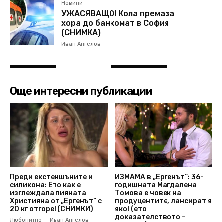
Новини
УЖАСЯВАЩО! Кола премаза
хора до банкомат в София
(СНИМКА)
Иван Ангелов
Още интересни публикации
Преди екстеншъните и
ИЗМАМА в „Ергенът“: 36-
силикона: Ето как е
годишната Магдалена
изглеждала пияната
Томова е човек на
Християна от „Ергенът“ с
продуцентите, лансират я
20 кг отгоре! (СНИМКИ)
яко! (ето
доказателството –
Любопитно
Иван Ангелов