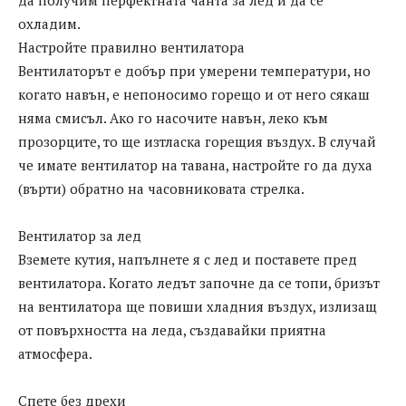
да получим перфектната чанта за лед и да се
охладим.
Настройте правилно вентилатора
Вентилаторът е добър при умерени температури, но
когато навън, е непоносимо горещо и от него сякаш
няма смисъл. Ако го насочите навън, леко към
прозорците, то ще изтласка горещия въздух. В случай
че имате вентилатор на тавана, настройте го да духа
(върти) обратно на часовниковата стрелка.
Вентилатор за лед
Вземете кутия, напълнете я с лед и поставете пред
вентилатора. Когато ледът започне да се топи, бризът
на вентилатора ще повиши хладния въздух, излизащ
от повърхността на леда, създавайки приятна
атмосфера.
Спете без дрехи