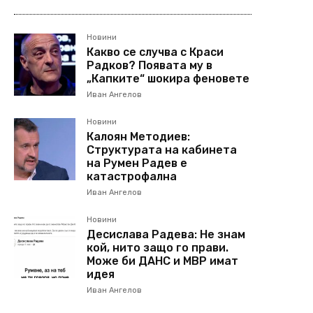
Новини
Какво се случва с Краси
Радков? Появата му в
„Капките“ шокира феновете
Иван Ангелов
Новини
Калоян Методиев:
Структурата на кабинета
на Румен Радев е
катастрофална
Иван Ангелов
Новини
Десислава Радева: Не знам
кой, нито защо го прави.
Може би ДАНС и МВР имат
идея
Иван Ангелов