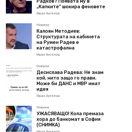
Радков? Появата му в
„Капките“ шокира феновете
Иван Ангелов
Новини
Калоян Методиев:
Структурата на кабинета
на Румен Радев е
катастрофална
Иван Ангелов
Новини
Десислава Радева: Не знам
кой, нито защо го прави.
Може би ДАНС и МВР имат
идея
Иван Ангелов
Новини
УЖАСЯВАЩО! Кола премаза
хора до банкомат в София
(СНИМКА)
Иван Ангелов