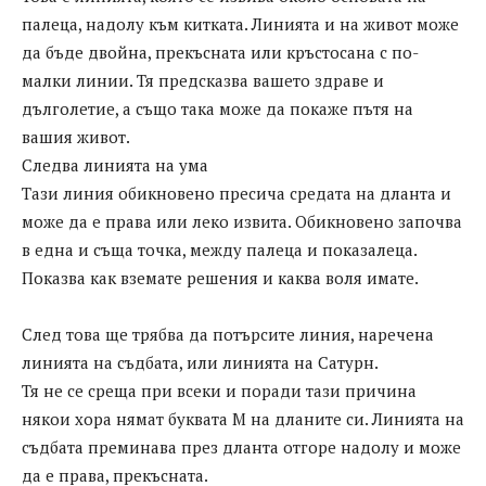
палеца, надолу към китката. Линията и на живот може
да бъде двойна, прекъсната или кръстосана с по-
малки линии. Тя предсказва вашето здраве и
дълголетие, а също така може да покаже пътя на
вашия живот.
Следва линията на ума
Тази линия обикновено пресича средата на дланта и
може да е права или леко извита. Обикновено започва
в една и съща точка, между палеца и показалеца.
Показва как вземате решения и каква воля имате.
След това ще трябва да потърсите линия, наречена
линията на съдбата, или линията на Сатурн.
Тя не се среща при всеки и поради тази причина
някои хора нямат буквата М на дланите си. Линията на
съдбата преминава през дланта отгоре надолу и може
да е права, прекъсната.