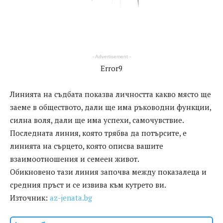
- Advertisement -
Error9
Линията на съдбата показва личността какво място ще
заеме в обществото, дали ще има ръководни функции,
силна воля, дали ще има успехи, самочувствие.
Последната линия, която трябва да потърсите, е
линията на сърцето, която описва вашите
взаимоотношения и семеен живот.
Обикновено тази линия започва между показалеца и
средния пръст и се извива към кутрето ви.
Източник:
az-jenata.bg