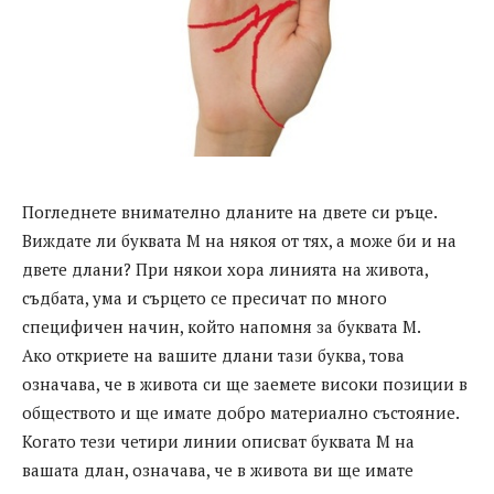
Погледнете внимателно дланите на двете си ръце.
Виждате ли буквата М на някоя от тях, а може би и на
двете длани? При някои хора линията на живота,
съдбата, ума и сърцето се пресичат по много
специфичен начин, който напомня за буквата М.
Ако откриете на вашите длани тази буква, това
означава, че в живота си ще заемете високи позиции в
обществото и ще имате добро материално състояние.
Когато тези четири линии описват буквата М на
вашата длан, означава, че в живота ви ще имате