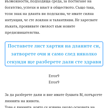
възможности, подходяща среда, за постигане на
богатство, успехи и власт в обществото. Също така,
този знак на дланта ви подсказва, че имате силна
интуиция, че сте лоялни и талантливи. Не харесвате
лъжата, проявявате смелост към новите
предизвикателства.
Поставeте лист хартия на дланите си,
затворете очи и само след няколко
секунди ще разберете дали сте здрави
Error9
Error9
За да разберете дали и вие имате буквата М, потърсете
линията на живота.
Това е линията, която се извива около основата на