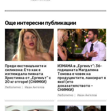
Още интересни публикации
Преди екстеншъните и
ИЗМАМА в „Ергенът“: 36-
силикона: Ето как е
годишната Магдалена
изглеждала пияната
Томова е човек на
Християна от „Ергенът“ с
продуцентите, лансират я
20 кг отгоре! (СНИМКИ)
яко! (ето
доказателството –
Любопитно
Иван Ангелов
СНИМКИ)
Любопитно
Иван Ангелов