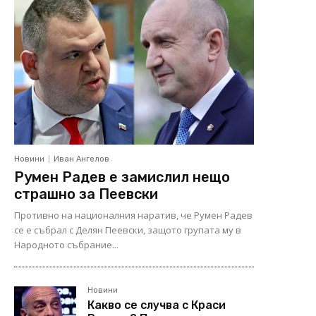
Новини
Иван Ангелов
Румен Радев е замислил нещо
страшно за Пеевски
Противно на националния наратив, че Румен Радев
се е събрал с Делян Пеевски, защото групата му в
Народното събрание...
Новини
Какво се случва с Краси