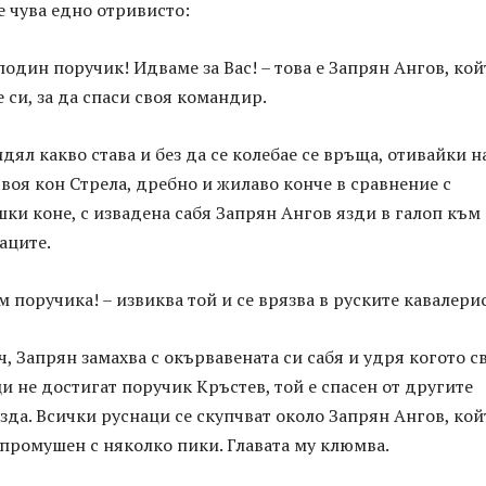
е чува едно отривисто:
подин поручик! Идваме за Вас! – това е Запрян Ангов, кой
 си, за да спаси своя командир.
дял какво става и без да се колебае се връща, отивайки н
своя кон Стрела, дребно и жилаво конче в сравнение с
ки коне, с извадена сабя Запрян Ангов язди в галоп към
аците.
м поручика! – извиква той и се врязва в руските кавалери
ч, Запрян замахва с окървавената си сабя и удря когото с
и не достигат поручик Кръстев, той е спасен от другите
зда. Всички руснаци се скупчват около Запрян Ангов, кой
 промушен с няколко пики. Главата му клюмва.