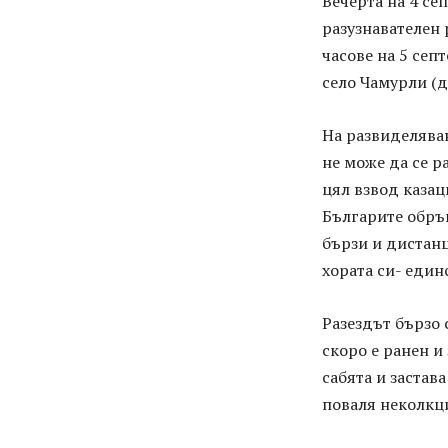
Вечерта на 4 се
разузнавателен 
часове на 5 сеп
село Чамурли (дн
На развиделява
не може да се р
цял взвод казац
Българите обръщ
бързи и дистанц
хората си- един
Разездът бързо 
скоро е ранен и
сабята и застав
поваля неколкци