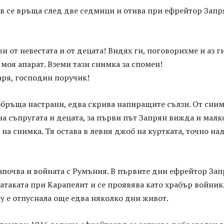
в се връща след две седмици и отива при ефрейтор Запр
и от невестата и от децата! Видях ги, поговорихме и аз г
моя апарат. Вземи тази снимка за спомен!
аря, господин поручик!
обръща настрани, едва скрива напиращите сълзи. От сни
на съпругата и децата, за първи път Запрян вижда и малк
и на снимка. Тя остава в левия джоб на куртката, точно на
апочва и войната с Румъния. В първите дни ефрейтор За
 атаката при Карапелит и се проявява като храбър войник
у е отпуснала още едва няколко дни живот.