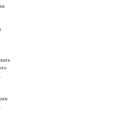
ян
и
мката
ото
д
прян
.