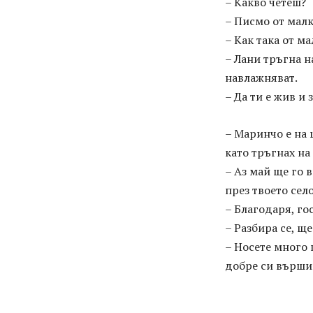
– Какво четеш?
– Писмо от мал
– Как така от м
– Лани тръгна н
навлажняват.
– Да ти е жив и
– Маринчо е на 
като тръгнах на
– Аз май ще го 
през твоето село
– Благодаря, го
– Разбира се, щ
– Носете много 
добре си върши