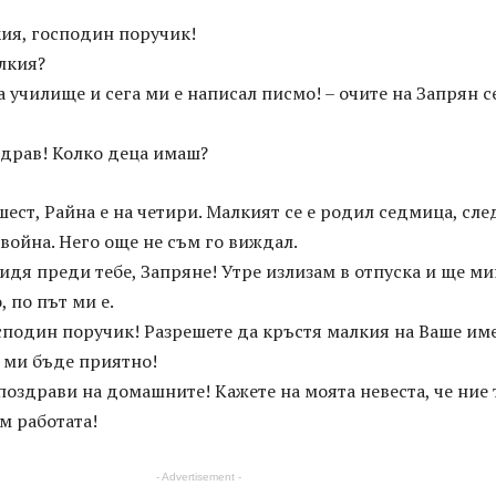
кия, господин поручик!
алкия?
а училище и сега ми е написал писмо! – очите на Запрян с
 здрав! Колко деца имаш?
шест, Райна е на четири. Малкият се е родил седмица, сле
 война. Него още не съм го виждал.
видя преди тебе, Запряне! Утре излизам в отпуска и ще ми
, по път ми е.
сподин поручик! Разрешете да кръстя малкия на Ваше име
е ми бъде приятно!
поздрави на домашните! Кажете на моята невеста, че ние 
м работата!
- Advertisement -