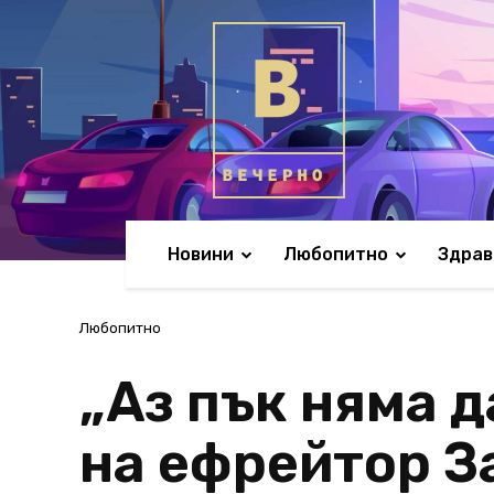
Новини
Любопитно
Здрав
Любопитно
„Аз пък няма д
на ефрейтор З