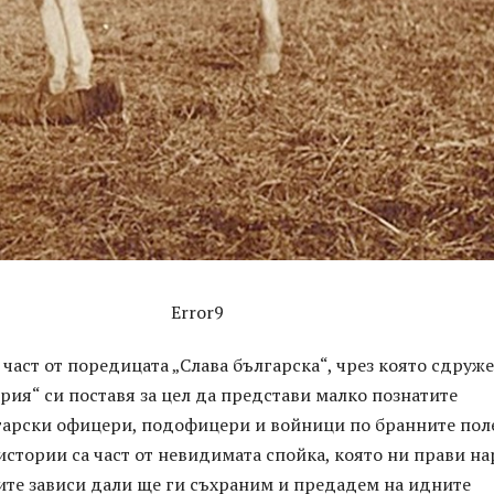
Error9
 част от поредицата „Слава българска“, чрез която сдруж
рия“ си поставя за цел да представи малко познатите
гарски офицери, подофицери и войници по бранните поле
истории са част от невидимата спойка, която ни прави на
ите зависи дали ще ги съхраним и предадем на идните