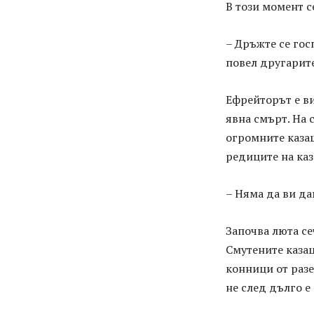
В този момент с
– Дръжте се гос
повел другарите
Ефрейторът е ви
явна смърт. На 
огромните казаш
редиците на каз
– Няма да ви да
Започва люта се
Смутените казац
конници от разе
не след дълго е