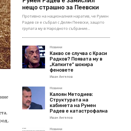
Румен Радев е замислил
нещо страшно за Пеевски
Противно на националния наратив, че Румен
Радев се е събрал с Делян Пеевски, защото
групата му в Народното събрание...
Новини
Какво се случва с Краси
Радков? Появата му в
„Капките“ шокира
феновете
Иван Ангелов
Новини
Калоян Методиев:
ение
Структурата на
кабинета на Румен
Радев е катастрофална
та.
Иван Ангелов
род.
Новини