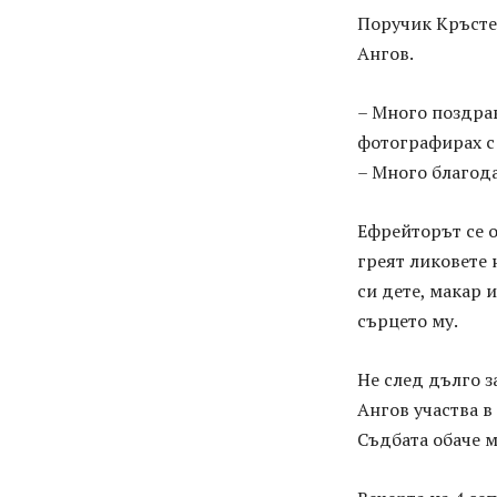
Поручик Кръсте
Ангов.
– Много поздрав
фотографирах с 
– Много благод
Ефрейторът се 
греят ликовете 
си дете, макар 
сърцето му.
Не след дълго з
Ангов участва в
Съдбата обаче м