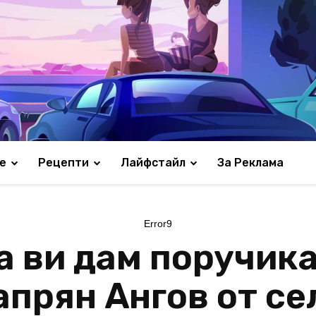
е
Рецепти
Лайфстайл
За Реклама
Error9
а ви дам поручика
апрян Ангов от с