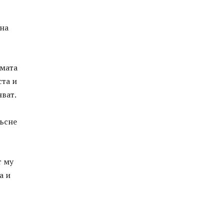
 на
рмата
ста и
ват.
ръсне
т му
а и