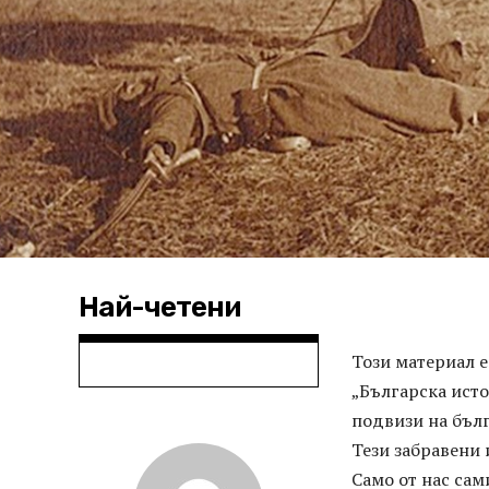
Най-четени
Този материал е
„Българска исто
подвизи на бъл
Тези забравени 
Само от нас сам