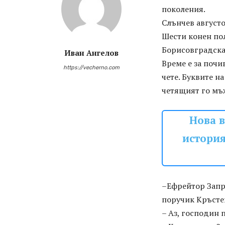
поколения.
Слънчев августо
Шести конен пол
Борисовградска 
Иван Ангелов
Време е за почи
https://vecherno.com
чете. Буквите н
четящият го мъж
Нова 
история
–Ефрейтор Запря
поручик Кръсте
– Аз, господин 