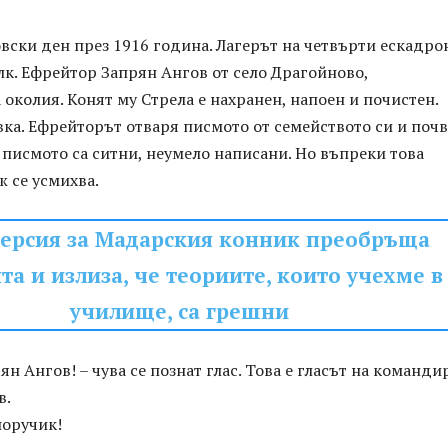
вски ден през 1916 година. Лагерът на четвърти ескадро
к. Ефрейтор Запрян Ангов от село Драгойново,
околия. Конят му Стрела е нахранен, напоен и почистен.
вка. Ефрейторът отваря писмото от семейството си и почв
а писмото са ситни, неумело написани. Но въпреки това
 се усмихва.
версия за Мадарския конник преобръща
та и излиза, че теориите, които учехме в
училище, са грешни
н Ангов! – чува се познат глас. Това е гласът на команди
в.
поручик!