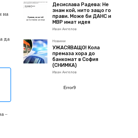
Десислава Радева: Не
знам кой, нито защо го
н на
прави. Може би ДАНС и
МВР имат идея
Иван Ангелов
а да
Новини
УЖАСЯВАЩО! Кола
премаза хора до
банкомат в София
(СНИМКА)
Иван Ангелов
Error9
ра –