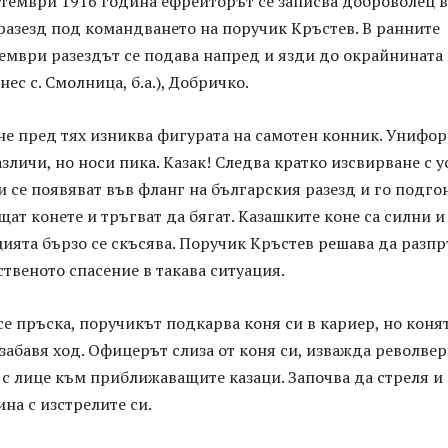
птември 1916 година ефрейторът се записва доброволец в
разезд под командването на поручик Кръстев. В ранните
тември разездът се подава напред и язди до окрайнината
ес с. Смолница, б.а.), Добричко.
не пред тях изниква фигурата на самотен конник. Унифо
азличи, но носи пика. Казак! Следва кратко изсвирване с у
и се появяват във фланг на българския разезд и го подгон
ат конете и тръгват да бягат. Казашките коне са силни и
ията бързо се скъсява. Поручик Кръстев решава да разп
ственото спасение в такава ситуация.
се пръска, поручикът подкарва коня си в кариер, но коня
 забавя ход. Офицерът слиза от коня си, изважда револвер
а с лице към приближаващите казаци. Започва да стреля и
на с изстрелите си.