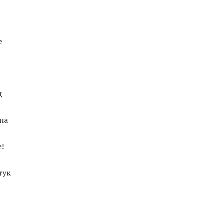
е
д
на
!
тук