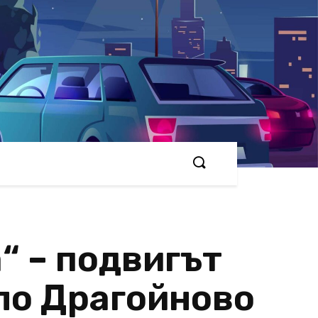
“ – подвигът
ело Драгойново