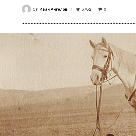
От
Иван Ангелов
3782
0